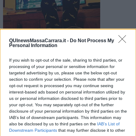
QUInewsMassaCarrara.it -
Do Not Process My
Il vincitore della scorsa edizione, il carrarese Francesco
Personal Information
Gabbani, si gode lo spettacolo del festival di Sanremo da casa
If you wish to opt-out of the sale, sharing to third parties, or
processing of your personal or sensitive information for
targeted advertising by us, please use the below opt-out
section to confirm your selection. Please note that after your
opt-out request is processed you may continue seeing
CARRARA —
Francesco Gabbani, vincitore della scorsa edizione
interest-based ads based on personal information utilized by
del festival di Sanremo con
"Occidentali's Karma"
, dopo un anno
us or personal information disclosed to third parties prior to
di successi, si gode lo spettacolo da casa.
your opt-out. You may separately opt-out of the further
L'ha testimoniato lui stesso con una foto, eloquente, in completo
disclosure of your personal information by third parties on the
relax, postata sui social network.
IAB’s list of downstream participants. This information may
also be disclosed by us to third parties on the
IAB’s List of
Downstream Participants
that may further disclose it to other