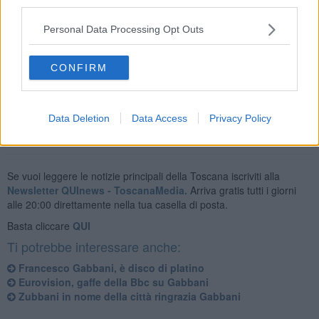
third parties.
Il mio primo
@SanremoRai
da "divanista" da tre anni a
Personal Data Processing Opt Outs
questa parte! Strano no?!?! ...in bocca al lupo alla musica
italiana!
#Sanremo2018
pic.twitter.com/HJSqILrk9x
— Francesco Gabbani (@frankgabbani)
6 febbraio 2018
CONFIRM
Data Deletion
Data Access
Privacy Policy
Se vuoi leggere le notizie principali della Toscana iscriviti alla
Newsletter QUInews - ToscanaMedia.
Arriva gratis tutti i giorni
alle 20:00 direttamente nella tua casella di posta.
Basta cliccare
QUI
Ti potrebbe interessare anche:
Francesco Gabbani, è disco di platino
Eurovision, gaffe della Bbc su Gabbani
Zubbani in nome della città ringrazia Gabbani