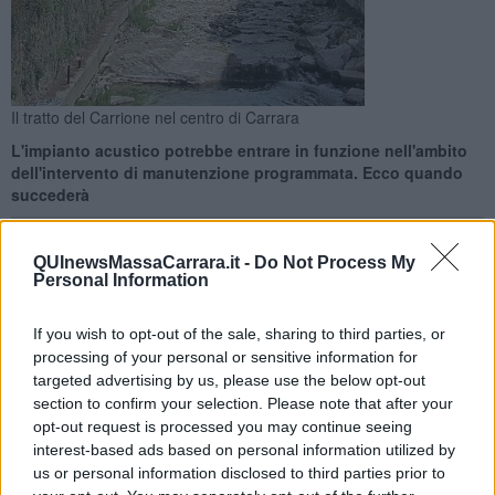
Il tratto del Carrione nel centro di Carrara
L'impianto acustico potrebbe entrare in funzione nell'ambito
dell'intervento di manutenzione programmata. Ecco quando
succederà
QUInewsMassaCarrara.it -
Do Not Process My
Personal Information
CARRARA —
Se sabato 10 Settembre in mattinata dovessero
If you wish to opt-out of the sale, sharing to third parties, or
suonare le sirene antialluvione lungo il torrente Carrione sarà una
processing of your personal or sensitive information for
prova di funzionamento nell'ambito dei lavori di manutenzione
targeted advertising by us, please use the below opt-out
all'impianto di allarme: lo rende noto la Protezione civile del
section to confirm your selection. Please note that after your
Comune di Carrara.
opt-out request is processed you may continue seeing
interest-based ads based on personal information utilized by
L’intervento avrebbe dovuto svolgersi lo scorso 20 Agosto e poi
us or personal information disclosed to third parties prior to
sabato 3 Settembre, ma era stato rinviato a seguito del violento