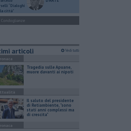
D'ARTE
Marcello
selli “Dialoghi
la città"
Condoglianze
imi articoli
Vedi tutti
ronaca
Tragedia sulle Apuane,
muore davanti ai nipoti
ttualità
Il saluto del presidente
di Retiambiente, "sono
stati anni complessi ma
di crescita"
ronaca