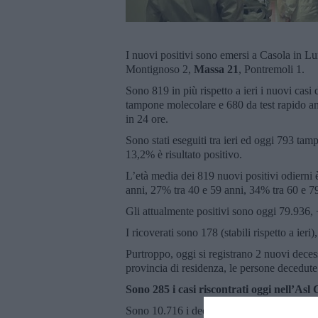
I nuovi positivi sono emersi a Casola in L
Montignoso 2,
Massa 21
, Pontremoli 1.
Sono 819 in più rispetto a ieri i nuovi ca
tampone molecolare e 680 da test rapido ant
in 24 ore.
Sono stati eseguiti tra ieri ed oggi 793 tam
13,2% è risultato positivo.
L’età media dei 819 nuovi positivi odierni
anni, 27% tra 40 e 59 anni, 34% tra 60 e 7
Gli attualmente positivi sono oggi 79.936, +
I ricoverati sono 178 (stabili rispetto a ieri)
Purtroppo, oggi si registrano 2 nuovi deces
provincia di residenza, le persone decedute
Sono 285 i casi riscontrati oggi nell’Asl
Sono 10.716 i deceduti dall’inizio dell’epid