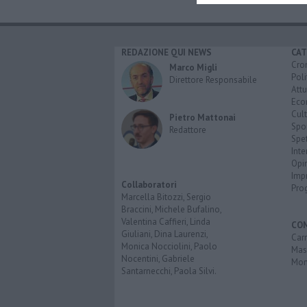
REDAZIONE QUI NEWS
CAT
Cro
Marco Migli
Poli
Direttore Responsabile
Attu
Eco
Cult
Pietro Mattonai
Spo
Redattore
Spet
Inte
Opi
Imp
Collaboratori
Pro
Marcella Bitozzi, Sergio
Braccini, Michele Bufalino,
Valentina Caffieri, Linda
CO
Giuliani, Dina Laurenzi,
Carr
Monica Nocciolini, Paolo
Mas
Nocentini, Gabriele
Mon
Santarnecchi, Paola Silvi.