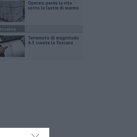
Operaio perde la vita
sotto le lastre di marmo
ttualità
Terremoto di magnitudo
4.3 scuote la Toscana