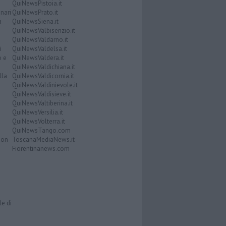
QuiNewsPistoia.it
nari
QuiNewsPrato.it
a
QuiNewsSiena.it
QuiNewsValbisenzio.it
QuiNewsValdarno.it
i
QuiNewsValdelsa.it
o e
QuiNewsValdera.it
QuiNewsValdichiana.it
lla
QuiNewsValdicornia.it
QuiNewsValdinievole.it
QuiNewsValdisieve.it
QuiNewsValtiberina.it
QuiNewsVersilia.it
QuiNewsVolterra.it
QuiNewsTango.com
Don
ToscanaMediaNews.it
Fiorentinanews.com
le di