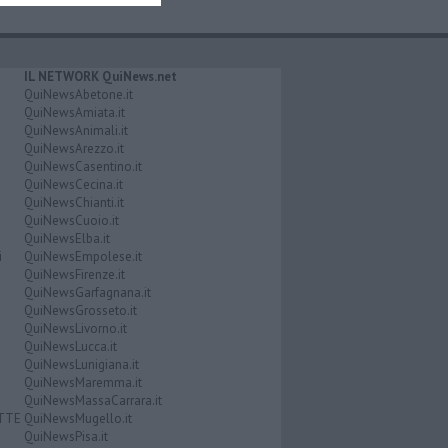
IL NETWORK QuiNews.net
QuiNewsAbetone.it
QuiNewsAmiata.it
QuiNewsAnimali.it
QuiNewsArezzo.it
QuiNewsCasentino.it
QuiNewsCecina.it
QuiNewsChianti.it
QuiNewsCuoio.it
QuiNewsElba.it
i
QuiNewsEmpolese.it
QuiNewsFirenze.it
QuiNewsGarfagnana.it
QuiNewsGrosseto.it
QuiNewsLivorno.it
QuiNewsLucca.it
QuiNewsLunigiana.it
QuiNewsMaremma.it
QuiNewsMassaCarrara.it
ATTE
QuiNewsMugello.it
QuiNewsPisa.it