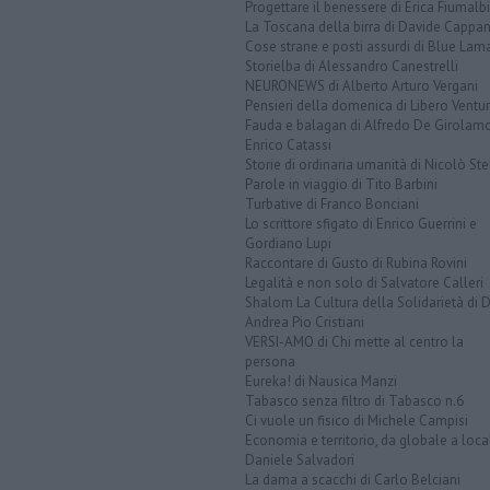
Progettare il benessere di Erica Fiumalbi
La Toscana della birra di Davide Cappan
Cose strane e posti assurdi di Blue Lam
Storielba di Alessandro Canestrelli
NEURONEWS di Alberto Arturo Vergani
Pensieri della domenica di Libero Ventur
Fauda e balagan di Alfredo De Girolam
Enrico Catassi
Storie di ordinaria umanità di Nicolò Ste
Parole in viaggio di Tito Barbini
Turbative di Franco Bonciani
Lo scrittore sfigato di Enrico Guerrini e
Gordiano Lupi
Raccontare di Gusto di Rubina Rovini
Legalità e non solo di Salvatore Calleri
Shalom La Cultura della Solidarietà di 
Andrea Pio Cristiani
VERSI-AMO di Chi mette al centro la
persona
Eureka! di Nausica Manzi
Tabasco senza filtro di Tabasco n.6
Ci vuole un fisico di Michele Campisi
Economia e territorio, da globale a loca
Daniele Salvadori
La dama a scacchi di Carlo Belciani