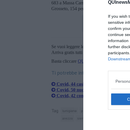
QUInewsMa
683 a Massa Carrara, 1.007 a Lucca, 1.211
Grosseto, 154 persone sono decedute sul su
If you wish 
sensitive in
confirm you
continue se
information 
Se vuoi leggere le notizie principali della T
further disc
Arriva gratis tutti i giorni alle 20:00 dirett
participants
Downstream 
Basta cliccare
QUI
Ti potrebbe interessare anche:
Persona
Covid, 44 casi in 24 ore tra Carrara 
Covid, 50 nuovi casi tra Carrara e M
Covid, 42 contagi fra Apuane e Luni
Tag
lunigiana
provincia di massa-carrara
cas
arezzo
siena
firenze
prato
pistoia