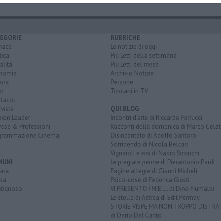
EGORIE
RUBRICHE
naca
Le notizie di oggi
tica
Più Letti della settimana
alità
Più Letti del mese
nomia
Archivio Notizie
ura
Persone
rt
Toscani in TV
tacoli
rviste
QUI BLOG
nion Leader
Incontri d'arte di Riccardo Ferrucci
rese & Professioni
Racconti della domenica di Marco Celat
grammazione Cinema
Disincantato di Adolfo Santoro
Sorridendo di Nicola Belcari
Vignaioli e vini di Nadio Stronchi
MUNI
Le pregiate penne di Pierantonio Pardi
ara
Pagine allegre di Gianni Micheli
sa
Psico-cose di Federica Giusti
tignoso
VI PRESENTO I MIEI... di Dino Fiumalbi
Le stelle di Astrea di Edit Permay
STORIE VISPE MA NON TROPPO DISTR
di Dario Dal Canto