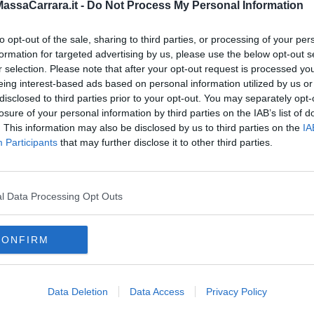
ssaCarrara.it -
Do Not Process My Personal Information
 a Pisa, 811 a Livorno, 683 ad Arezzo, 566 a Siena, 401 a
olo toscano ma erano residenti fuori regione.
to opt-out of the sale, sharing to third parties, or processing of your per
formation for targeted advertising by us, please use the below opt-out s
r selection. Please note that after your opt-out request is processed y
eing interest-based ads based on personal information utilized by us or
disclosed to third parties prior to your opt-out. You may separately opt-
oscana iscriviti alla
Newsletter QUInews - ToscanaMedia.
losure of your personal information by third parties on the IAB’s list of
amente nella tua casella di posta.
. This information may also be disclosed by us to third parties on the
IA
Participants
that may further disclose it to other third parties.
l Data Processing Opt Outs
e Massa
assa
giana
CONFIRM
ola in lunigiana
fivizzano
licciana nardi
montignoso
pontremoli
lucca
pisa
livorno
grosseto
Data Deletion
Data Access
Privacy Policy