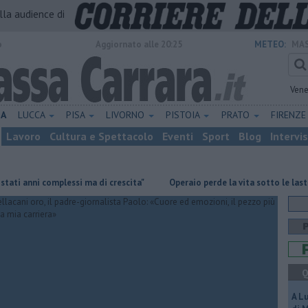
alla audience di
o
Aggiornato alle 20:25
METEO:
MAS
Vene
NA
LUCCA
PISA
LIVORNO
PISTOIA
PRATO
FIRENZ
Lavoro
Cultura e Spettacolo
Eventi
Sport
Blog
Intervi
i complessi ma di crescita"
Operaio perde la vita sotto le lastre di ma
Q
A L