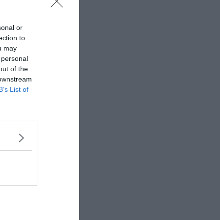
sonal or
ection to
ou may
 personal
out of the
 downstream
B’s List of