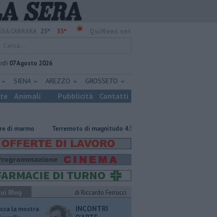
25°
35°
SA CARRARA
QuiNews.net
rdì
07 Agosto 2026
E
SIENA
AREZZO
GROSSETO
ste
Animali
Pubblicità
Contatti
rmo
Terremoto di magnitudo 4.3 scuote la Toscana
Tragedia sulle
ui Blog
di Riccardo Ferrucci
INCONTRI
ucca la mostra