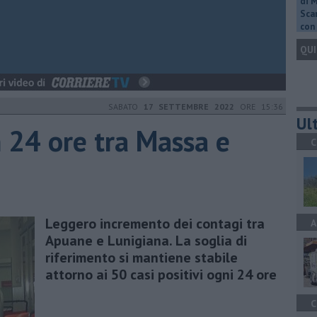
di 
Scar
con 
QUI
SABATO
17 SETTEMBRE 2022
ORE 15:36
Ult
n 24 ore tra Massa e
C
Leggero incremento dei contagi tra
A
Apuane e Lunigiana. La soglia di
riferimento si mantiene stabile
attorno ai 50 casi positivi ogni 24 ore
C