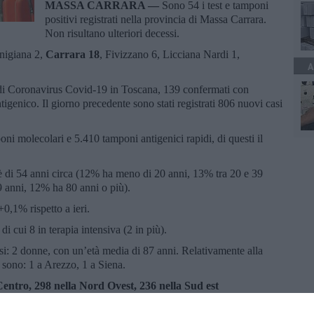
MASSA CARRARA —
Sono 54 i test e tamponi
positivi registrati nella provincia di Massa Carrara.
Non risultano ulteriori decessi.
unigiana 2,
Carrara 18
, Fivizzano 6, Licciana Nardi 1,
A
si di Coronavirus Covid-19 in Toscana, 139 confermati con
igenico. Il giorno precedente sono stati registrati 806 nuovi casi
poni molecolari e 5.410 tamponi antigenici rapidi, di questi il
 è di 54 anni circa (12% ha meno di 20 anni, 13% tra 20 e 39
9 anni, 12% ha 80 anni o più).
0,1% rispetto a ieri.
, di cui 8 in terapia intensiva (2 in più).
si: 2 donne, con un’età media di 87 anni. Relativamente alla
 sono: 1 a Arezzo, 1 a Siena.
 Centro, 298 nella Nord Ovest, 236 nella Sud est
emia cosi ripartiti: 3.358 a Firenze, 877 a Prato, 965 a Pistoia,