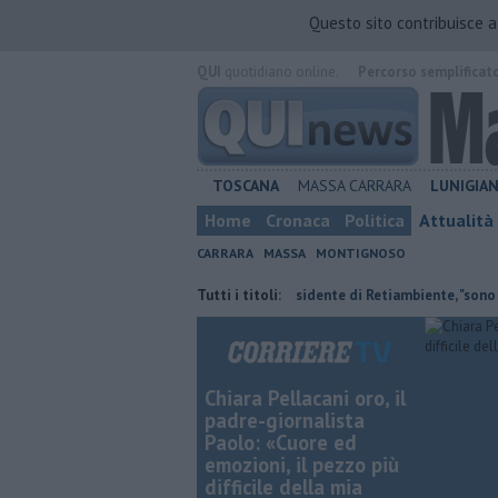
Questo sito contribuisce 
QUI
quotidiano online.
Percorso semplificat
TOSCANA
MASSA CARRARA
LUNIGIA
Home
Cronaca
Politica
Attualità
CARRARA
MASSA
MONTIGNOSO
anti ai nipoti
Il saluto del presidente di Retiambiente, "sono stati ann
Tutti i titoli:
Chiara Pellacani oro, il
padre-giornalista
Paolo: «Cuore ed
emozioni, il pezzo più
difficile della mia