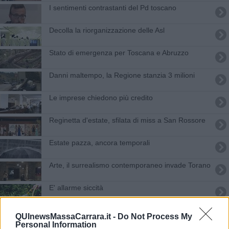
I sentimenti contrastanti del Pd toscano
Decolla la riorganizzazione delle Asl
Stato di emergenza per Toscana e Abruzzo
Danni maltempo, la Regione stanzia 3 milioni
Le imprese chiedono più credito
Reginetta d'estate, sfilata di miss a San Rossore
Estate pazza, ancora temporali
Arte, il surrealismo contemporaneo invade Torano
E' allarme siccità
Nascosti: "Disoccupazione ai massimi storici"
QUInewsMassaCarrara.it -
Do Not Process My
Personal Information