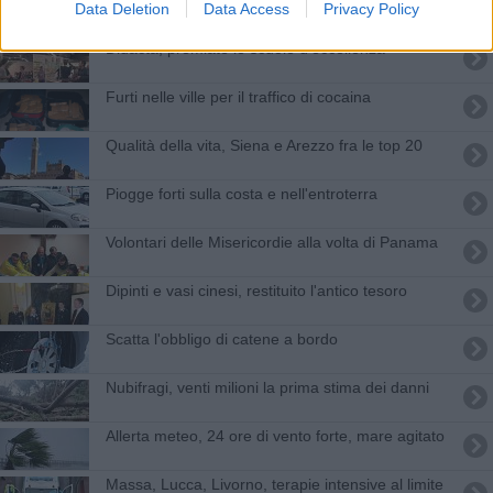
Data Deletion
Data Access
Privacy Policy
partecipare
Didacta, premiate le scuole d'eccellenza
Furti nelle ville per il traffico di cocaina
Qualità della vita, Siena e Arezzo fra le top 20
Piogge forti sulla costa e nell'entroterra
Volontari delle Misericordie alla volta di Panama
Dipinti e vasi cinesi, restituito l'antico tesoro
Scatta l'obbligo di catene a bordo
Nubifragi, venti milioni la prima stima dei danni
Allerta meteo, 24 ore di vento forte, mare agitato
Massa, Lucca, Livorno, terapie intensive al limite