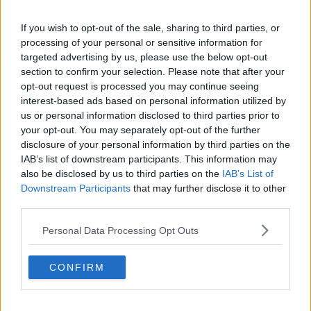
Mps apre il credito per i danni da maltempo
If you wish to opt-out of the sale, sharing to third parties, or
Risparmio ed efficienza, ecco il nuovo ospedale
processing of your personal or sensitive information for
targeted advertising by us, please use the below opt-out
​Contrabbando di gasolio, il deposito in provincia
section to confirm your selection. Please note that after your
opt-out request is processed you may continue seeing
Alluvione, i contributi arrivano a tempo di record
interest-based ads based on personal information utilized by
us or personal information disclosed to third parties prior to
Il cambio di passo dell'ex Copaim
your opt-out. You may separately opt-out of the further
disclosure of your personal information by third parties on the
In 150 contro le bollette salate
IAB’s list of downstream participants. This information may
also be disclosed by us to third parties on the
IAB’s List of
Bani segretario della Cisl Toscana nord
Downstream Participants
that may further disclose it to other
third parties.
Maltempo, crollano le produzioni agricole
Personal Data Processing Opt Outs
Nuova fase per il trasporto Ferroviario Toscano
CONFIRM
Meteo, è allarme rosso
​Più Buoni con Mukki,ancora 1 mese per