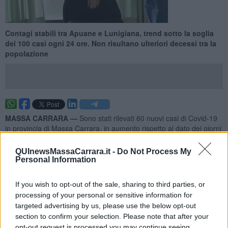
Contagi stabili tra Apuane e Lunigiana, trend sotto la soglia
dei 100 casi ogni 24 ore. Non risultano ulteriori decessi tra la
popolazione
MASSA CARRARA —
Sono stati rilevati 60 nuovi casi di Covid-19
in provincia di Massa Carrara, in aumento rispetto al dato dei giorni
precedenti. Non sono stati segnalati ulteriori decessi.
QUInewsMassaCarrara.it -
Do Not Process My
I tamponi positivi sono emersi ad Aulla 3,
Carrara 22
, Fivizzano 6,
Personal Information
Massa 13
, Montignoso 7, Villafranca in Lunigiana 2.
If you wish to opt-out of the sale, sharing to third parties, or
processing of your personal or sensitive information for
targeted advertising by us, please use the below opt-out
In Toscana sono 1.107 i nuovi casi di Covid-19 registrati nelle
section to confirm your selection. Please note that after your
ultime 24 ore, 177 sono stati confermati con tampone molecolare e
opt-out request is processed you may continue seeing