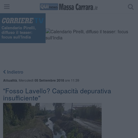
Calendario Pirelli,
diffuso il teaser:
focus sull'India
Indietro
,
Mercoledì
ore 11:39
Attualità
05 Settembre 2018
"Fosso Lavello? Capacità depurativa
insufficiente"