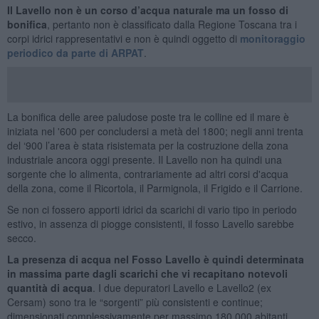
Il Lavello non è un corso d’acqua naturale ma un fosso di
bonifica
, pertanto non è classificato dalla Regione Toscana tra i
corpi idrici rappresentativi e non è quindi oggetto di
monitoraggio
periodico da parte di ARPAT
.
La bonifica delle aree paludose poste tra le colline ed il mare è
iniziata nel '600 per concludersi a metà del 1800; negli anni trenta
del ‘900 l’area è stata risistemata per la costruzione della zona
industriale ancora oggi presente. Il Lavello non ha quindi una
sorgente che lo alimenta, contrariamente ad altri corsi d'acqua
della zona, come il Ricortola, il Parmignola, il Frigido e il Carrione.
Se non ci fossero apporti idrici da scarichi di vario tipo in periodo
estivo, in assenza di piogge consistenti, il fosso Lavello sarebbe
secco.
La presenza di acqua nel Fosso Lavello è quindi determinata
in massima parte dagli scarichi che vi recapitano notevoli
quantità di acqua
. I due depuratori Lavello e Lavello2 (ex
Cersam) sono tra le “sorgenti” più consistenti e continue;
dimensionati complessivamente per massimo 180.000 abitanti