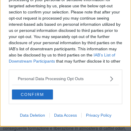
una situazione di degrado e sporcizia che contribuisce
targeted advertising by us, please use the below opt-out
all’inquinamento del fosso.
section to confirm your selection. Please note that after your
Complessivamente, gli apporti di acqua al fosso, esclusi gli scarichi
opt-out request is processed you may continue seeing
dei depuratori, non arrivano a 7000-8000 m3/giorno e l’acqua
interest-based ads based on personal information utilized by
presente nel fosso è sufficiente, comunque, a garantire la vita di
us or personal information disclosed to third parties prior to
specie animali e vegetali, per cui sono presenti pesci che risalgono
your opt-out. You may separately opt-out of the further
dal mare verso l’interno, uccelli e piante acquatiche.
disclosure of your personal information by third parties on the
Essendo costituita in gran parte dallo scarico dei depuratori,
IAB’s list of downstream participants. This information may
si tratta di acqua particolarmente ricca di sostanze organiche
also be disclosed by us to third parties on the
IAB’s List of
e in estate, a causa delle alte temperature e dell’assenza di
Downstream Participants
that may further disclose it to other
ricambio, vi si concentrano i nutrienti (sali di azoto, fosforo,
third parties.
zolfo) che favoriscono la crescita di famiglie di alghe e batteri
filamentosi.
Nel crescere, le alghe, i batteri e le macrofite
Personal Data Processing Opt Outs
consumano tutto l’ossigeno presente nell’acqua causando la morte
delle altre forme di vita; l’effetto più evidente si ha in caso di moria
CONFIRM
dei pesci.
Quando la concentrazione delle alghe e della vegetazione
acquatica è troppo elevata, nemmeno queste ultime sopravvivono
Data Deletion
Data Access
Privacy Policy
e, complice la totale assenza di ossigeno nell’acqua, si verifica la
macerazione nell'acqua della sostanza organica presente, con la
conseguente formazione e liberazione in atmosfera di cattivi odori,