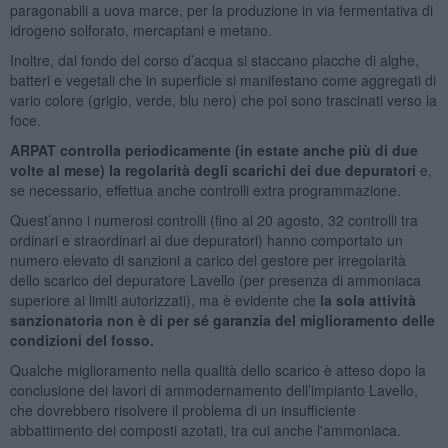
paragonabili a uova marce, per la produzione in via fermentativa di
idrogeno solforato, mercaptani e metano.
Inoltre, dal fondo del corso d’acqua si staccano placche di alghe,
batteri e vegetali che in superficie si manifestano come aggregati di
vario colore (grigio, verde, blu nero) che poi sono trascinati verso la
foce.
ARPAT controlla periodicamente (in estate anche più di due
volte al mese) la regolarità degli scarichi dei due depuratori
e,
se necessario, effettua anche controlli extra programmazione.
Quest’anno i numerosi controlli (fino al 20 agosto, 32 controlli tra
ordinari e straordinari ai due depuratori) hanno comportato un
numero elevato di sanzioni a carico del gestore per irregolarità
dello scarico del depuratore Lavello (per presenza di ammoniaca
superiore ai limiti autorizzati), ma è evidente che
la sola attività
sanzionatoria non è di per sé garanzia del miglioramento delle
condizioni del fosso.
Qualche miglioramento nella qualità dello scarico è atteso dopo la
conclusione dei lavori di ammodernamento dell’impianto Lavello,
che dovrebbero risolvere il problema di un insufficiente
abbattimento dei composti azotati, tra cui anche l'ammoniaca.