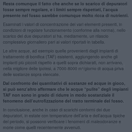
Resta comunque il fatto che anche se lo scarico di depuratori
fosse sempre regolare, e i limiti sempre rispettati, l’acqua
presente nel fosso sarebbe comunque molto ricca di nutrienti.
Esaminati i valori di concentrazione dei vari elementi presenti, in
condizioni di regolare funzionamento (conforme alla norma), nello
scarico dei due depuratori si ha, mediamente, un rilascio
complessivo giornaliero pari ai valori riportati in tabella.
Le altre acque, ad esempio quelle provenienti dagli impianti di
trattamento di bonifica (TAF) esistenti, aggiungendo anche gli
impianti più piccoli rispetto a quelli sopra dichiarati, non arrivano,
nella migliore delle ipotesi, a 7000-8000 m³/giorno di acqua priva
delle sostanze sopra elencate.
Dal confronto dei quantitativi di sostanze ed acque in gioco,
si può senz’altro affermare che le acque “pulite” degli impianti
TAF non sono in grado di ridurre in modo sostanziale il
fenomeno dell’eutrofizzazione del tratto terminale del fosso.
In conclusione, anche in caso di scarichi conformi dei due
depuratori, in estate con temperature dell’aria e dell’acqua tipiche
del periodo, si possono verificare i fenomeni di maleodoranze e
morie come quelli recentemente avvenuti.