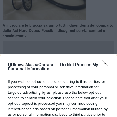
A incrociare le braccia saranno tutti i dipendenti del comparto
della Asl Nord Ovest. Possibili disagi nei servizi sanitari e
amministrativi
QUInewsMassaCarrara.it -
Do Not Process My
PROVINCIA DI MASSA-CARRARA —
E' in arrivo un'intera giornata
Personal Information
di sciopero nella sanità, proclamata dal sindacato Fials per
mercoledì 14 Settembre
e che coinvolgerà tutti i dipendenti
If you wish to opt-out of the sale, sharing to third parties, or
dell'Azienda Usl Toscana Nord Ovest del comparto.
processing of your personal or sensitive information for
Ne dà notizia la stessa Asl che mette in conto la possibilità di
targeted advertising by us, please use the below opt-out
disagi
nell’erogazione dei servizi sanitari (esami, ambulatori e così
section to confirm your selection. Please note that after your
via) e amministrativi (prenotazione esami, accettazione e simili) a
opt-out request is processed you may continue seeing
livello sia territoriale che ospedaliero.
interest-based ads based on personal information utilized by
us or personal information disclosed to third parties prior to