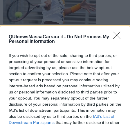
Lorenzo Musetti
Due ore di gara, poi al secondo turno il tennista carrarino l'ha
QUInewsMassaCarrara.it -
Do Not Process My
spuntata all'Abn Amro World Tennis Tournament, il torneo Atp
Personal Information
500 in corso in Olanda
If you wish to opt-out of the sale, sharing to third parties, or
processing of your personal or sensitive information for
targeted advertising by us, please use the below opt-out
section to confirm your selection. Please note that after your
opt-out request is processed you may continue seeing
ROTTERDAM —
Lorenzo Musetti lotta, vince e conquista i quarti di
interest-based ads based on personal information utilized by
finale all'Abn Amro World Tennis Tournament, il torneo Atp 500 in
us or personal information disclosed to third parties prior to
corso a Rotterdam, in Olanda.
your opt-out. You may separately opt-out of the further
Il tennista 19enne di Carrara, numero 75 nel ranking, ha avuto la
disclosure of your personal information by third parties on the
meglio sul polacco Hubert Hurkacz dopo più di due ore di gara,
IAB’s list of downstream participants. This information may
battendolo infine al secondo turno per 6-3 5-7 6-3.
also be disclosed by us to third parties on the
IAB’s List of
Downstream Participants
that may further disclose it to other
third parties.