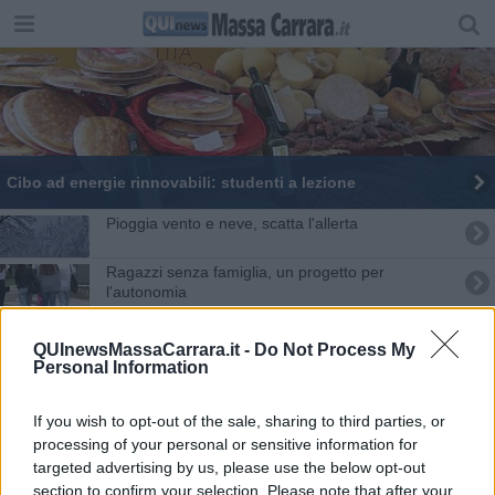
Cibo ad energie rinnovabili: studenti a lezione
Pioggia vento e neve, scatta l'allerta
Ragazzi senza famiglia, un progetto per
l'autonomia
Vento a 150 km all'ora, onde alte sei metri
QUInewsMassaCarrara.it -
Do Not Process My
Personal Information
Vento forte, 36 ore di allerta arancione
Prolungata l'allerta, vento forte, neve e ghiaccio
If you wish to opt-out of the sale, sharing to third parties, or
processing of your personal or sensitive information for
Spesa a casa, tre milioni di euro per gli anziani
targeted advertising by us, please use the below opt-out
section to confirm your selection. Please note that after your