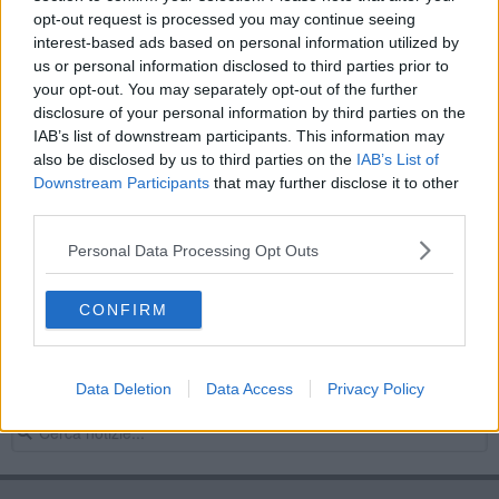
opt-out request is processed you may continue seeing
Temporali e rovesci, perturbazione in arrivo
interest-based ads based on personal information utilized by
us or personal information disclosed to third parties prior to
Dall'istituzione alla popolazione, identikit dei
your opt-out. You may separately opt-out of the further
Comuni toscani
disclosure of your personal information by third parties on the
Giovani medici, ci sono 18 posti disponibili
IAB’s list of downstream participants. This information may
also be disclosed by us to third parties on the
IAB’s List of
Doppia allerta meteo per la domenica di tempesta
Downstream Participants
that may further disclose it to other
third parties.
Temporali e neve, scatta l'allerta in Toscana
Personal Data Processing Opt Outs
Avanza l'anticiclone, in serbo ha caldo e sole
CONFIRM
Bando dei contratti di fiume, ecco la graduatoria
Primavera di meraviglia con le Giornate del Fai
Data Deletion
Data Access
Privacy Policy