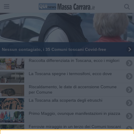
Nessun contagiato, i 35 Comuni toscani Covid-free
Raccolta differenziata in Toscana, ecco i migliori
La Toscana spegne i termosifoni, ecco dove
Riscaldamento, le date di accensione Comune
per Comune
La Toscana alla scoperta degli etruschi
Primo Maggio, ovunque manifestazioni in piazza
Ferrovie miraggio in un terzo dei Comuni toscani