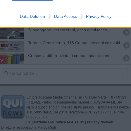
Spacciano droga alla stazione dei treni
Data Deletion
Data Access
Privacy Policy
27 nuovi ambiti per il turismo in Toscana
Si spengono i termosifoni, ecco a chi tocca
Torna il Censimento, 118 Comuni toscani coinvolti
Cresce la differenziata, i comuni più ricicloni
Editore Toscana Media Channel srl - Via Dei Martelli, 8 - 50129
FIRENZE - info@toscanamediachannel.it. TOSCANA MEDIA
NEWS quotidiano on line registrato presso il Tribunale di Firenze
al n. 5935 del 27.09.2013. Iscrizione ROC 22105 - C.F. e P.Iva
0620787048
Fatturazione Elettronica M5UXCR1 |
Privacy Nielsen
Direttore responsabile Marco Migli