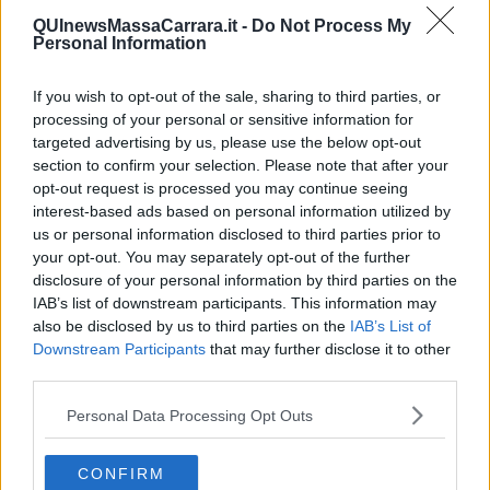
Amministrative 2024, tutti i Comuni toscani al voto
QUInewsMassaCarrara.it -
Do Not Process My
Personal Information
185 comuni al voto per il nuovo Sindaco - MAPPE
If you wish to opt-out of the sale, sharing to third parties, or
Censimento Istat, rilevazioni in 118 comuni
processing of your personal or sensitive information for
targeted advertising by us, please use the below opt-out
Termosifoni, quando vanno spenti Comune per
section to confirm your selection. Please note that after your
Comune
opt-out request is processed you may continue seeing
interest-based ads based on personal information utilized by
Raccolta differenziata, ecco i Comuni più ricicloni
us or personal information disclosed to third parties prior to
your opt-out. You may separately opt-out of the further
Termosifoni, le date di accensione Comune per
disclosure of your personal information by third parties on the
Comune
IAB’s list of downstream participants. This information may
Nessun contagiato, i 38 Comuni toscani Covid-
also be disclosed by us to third parties on the
IAB’s List of
free
Downstream Participants
that may further disclose it to other
Istat alla scoperta del tempo libero dei toscani
third parties.
Alluvione, dal Mimit 50 milioni per le aree colpite
Personal Data Processing Opt Outs
Ecco i Comuni più ricicloni della Toscana
CONFIRM