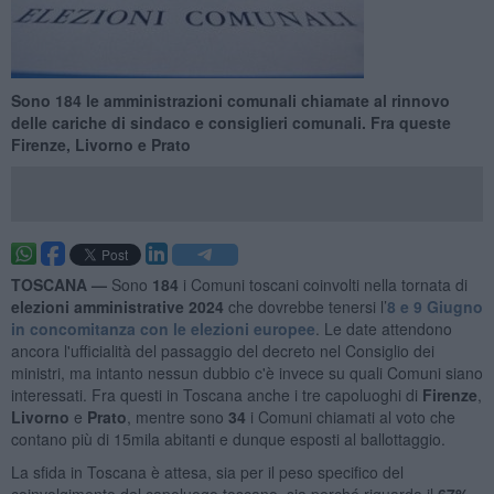
Sono 184 le amministrazioni comunali chiamate al rinnovo
delle cariche di sindaco e consiglieri comunali. Fra queste
Firenze, Livorno e Prato
TOSCANA —
Sono
184
i Comuni toscani coinvolti nella tornata di
elezioni amministrative 2024
che dovrebbe tenersi l’
8 e 9 Giugno
in concomitanza con le elezioni europee
. Le date attendono
ancora l'ufficialità del passaggio del decreto nel Consiglio dei
ministri, ma intanto nessun dubbio c'è invece su quali Comuni siano
interessati. Fra questi in Toscana anche i tre capoluoghi di
Firenze
,
Livorno
e
Prato
, mentre sono
34
i Comuni chiamati al voto che
contano più di 15mila abitanti e dunque esposti al ballottaggio.
La sfida in Toscana è attesa, sia per il peso specifico del
coinvolgimento del capoluogo toscano, sia perché riguarda il
67%