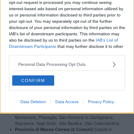
opt-out request is processed you may continue seeing
Empoli
, Fiesole,
Figline e Incisa Valdarno
,
FIRENZE
,
interest-based ads based on personal information utilized by
Firenzuola,
Fucecchio
, Gambassi Terme, Greve in Chianti,
us or personal information disclosed to third parties prior to
Lastra a Signa
, Londa, Montaione, Montelupo Fiorentino,
Montespertoli, Palazzuolo sul Senio, Pelago,
Pontassieve
,
your opt-out. You may separately opt-out of the further
Rufina,
San Casciano in Val di Pesa
, San Godenzo,
disclosure of your personal information by third parties on the
Scandicci
, Scarperia e San Piero,
Signa
, Vaglia, Vicchio,
IAB’s list of downstream participants. This information may
Vinci
also be disclosed by us to third parties on the
IAB’s List of
Provincia di Grosseto (14 Comuni)
: Arcidosso, Castel del
Downstream Participants
that may further disclose it to other
Piano, Cinigiano, Civitella Paganico,
Follonica
, Isola del
third parties.
Giglio, Massa Marittima, Monterotondo Marittimo, Montieri,
Roccastrada, Santa Fiora, Scarlino, Seggiano, Sorano
Personal Data Processing Opt Outs
Provincia di Livorno (12 Comuni)
: Bibbona, Campiglia
Marittima, Capoliveri, Castagneto Carducci,
Cecina
,
CONFIRM
Collesalvetti
,
LIVORNO
, Marciana,
Piombino
, Portoferraio,
Rosignano Marittimo
, Suvereto
Provincia di Lucca (19 Comuni)
: Barga; Borgo a Mozzano,
Camporgiano,
Capannori
, Careggine, Castelnuovo di
Data Deletion
Data Access
Privacy Policy
Garfagnana, Castiglione di Garfagnana, Fabbriche di
Vergemoli, Fosciandora, Gallicano, Minucciano, Molazzana,
Montecarlo, Pescaglia, San Romano in Garfagnana,
Stazzema, Vagli Sotto, Villa Basilica, Villa Collemandina
Provincia di Massa-Carrara (8 Comuni)
:Casola in