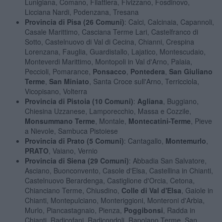
Lunigiana, Comano, Filattiera, Fivizzano, Fosdinovo,
Licciana Nardi, Podenzana, Tresana
Provincia di Pisa (26 Comuni)
: Calci, Calcinaia, Capannoli,
Casale Marittimo, Casciana Terme Lari, Castelfranco di
Sotto, Castelnuovo di Val di Cecina, Chianni, Crespina
Lorenzana, Fauglia, Guardistallo, Lajatico, Montescudaio,
Monteverdi Marittimo, Montopoli in Val d'Arno, Palaia,
Peccioli, Pomarance,
Ponsacco
,
Pontedera
,
San Giuliano
Terme
,
San Miniato
, Santa Croce sull'Arno, Terricciola,
Vicopisano, Volterra
Provincia di Pistoia (10 Comuni)
:
Agliana
, Buggiano,
Chiesina Uzzanese, Lamporecchio, Massa e Cozzile,
Monsummano Terme
, Montale,
Montecatini-Terme
, Pieve
a Nievole, Sambuca Pistoiese
Provincia di Prato (5 Comuni)
: Cantagallo,
Montemurlo
,
PRATO
, Vaiano, Vernio
Provincia di Siena (29 Comuni)
: Abbadia San Salvatore,
Asciano, Buonconvento, Casole d'Elsa, Castellina in Chianti,
Castelnuovo Berardenga, Castiglione d'Orcia, Cetona,
Chianciano Terme, Chiusdino,
Colle di Val d'Elsa
, Gaiole in
Chianti, Montepulciano, Monteriggioni, Monteroni d'Arbia,
Murlo, Piancastagnaio, Pienza,
Poggibonsi
, Radda in
Chianti, Radicofani, Radicondoli, Rapolano Terme, San