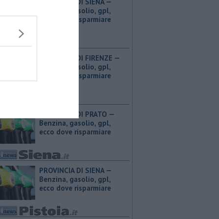
PROVINCIA DI SIENA — ​
Benzina, gasolio, gpl,
ecco dove risparmiare
PROVINCIA DI FIRENZE — ​
Benzina, gasolio, gpl,
ecco dove risparmiare
PROVINCIA DI PRATO — ​
Benzina, gasolio, gpl,
ecco dove risparmiare
PROVINCIA DI SIENA — ​
Benzina, gasolio, gpl,
ecco dove risparmiare