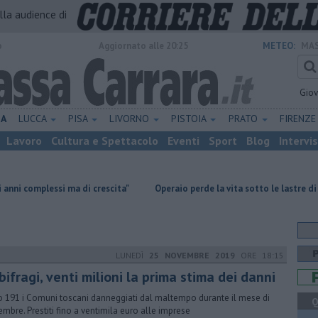
alla audience di
o
Aggiornato alle 20:25
METEO:
MAS
Gio
NA
LUCCA
PISA
LIVORNO
PISTOIA
PRATO
FIRENZ
Lavoro
Cultura e Spettacolo
Eventi
Sport
Blog
Intervi
ma di crescita"
Operaio perde la vita sotto le lastre di marmo
Te
LUNEDÌ
25 NOVEMBRE 2019
ORE 18:15
ifragi, venti milioni la prima stima dei danni
 191 i Comuni toscani danneggiati dal maltempo durante il mese di
Q
mbre. Prestiti fino a ventimila euro alle imprese