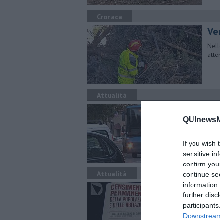
Cronaca
Ven
Nell
atte
Attualità
Ter
QUInewsMa
L'al
bloc
If you wish 
sensitive in
confirm you
Attualità
continue se
information 
Ce
further disc
La r
participants
perf
Downstream 