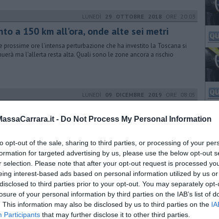
LUNEDÌ
29 OTTOBRE 2018
ORE 20:03
to a 150 km all'ora, onde alte sei metri
e prossime ore l'intensa perturbazione che ha investito la Toscana si
nuerà ma l'allerta resta alta. Quali sono le zone ancora a rischio
LUNEDÌ
09 DICEMBRE 2019
ORE 08:05
remoto, niente treni, attivati bus sostitutivi
ssaCarrara.it -
Do Not Process My Personal Information
larme terremoto sta creando notevoli disagi nei collegamenti. Treni
cati, bus sostitutivi fra l'Empolese e il Mugello e Firenze
to opt-out of the sale, sharing to third parties, or processing of your per
formation for targeted advertising by us, please use the below opt-out s
r selection. Please note that after your opt-out request is processed y
GIOVEDÌ
08 DICEMBRE 2022
ORE 09:23
eing interest-based ads based on personal information utilized by us or
disclosed to third parties prior to your opt-out. You may separately opt-
nsimento 2022 allo sprint finale
losure of your personal information by third parties on the IAB’s list of
ilevazione era iniziata lo scorso Ottobre, e c'è ancora poco tempo per
. This information may also be disclosed by us to third parties on the
IA
ezionare il questionario. L'adesione è obbligatoria
Participants
that may further disclose it to other third parties.