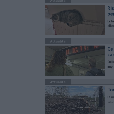
Attualità
Ri
pe
Le t
allo
Attualità
Gua
ca
Sull
impi
Attualità
To
Le m
cala