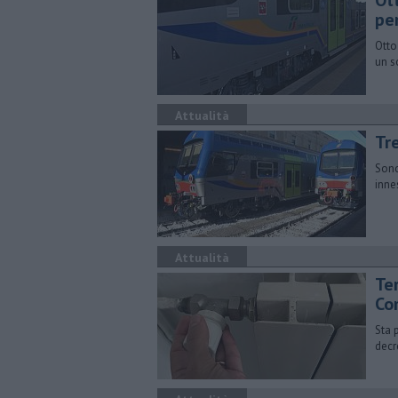
Ott
per
Otto
un s
Attualità
Tre
Sono
inne
Attualità
Te
Co
Sta 
decr