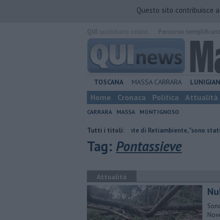
Questo sito contribuisce 
QUI
quotidiano online.
Percorso semplificat
TOSCANA
MASSA CARRARA
LUNIGIA
Home
Cronaca
Politica
Attualità
CARRARA
MASSA
MONTIGNOSO
oti
Il saluto del presidente di Retiambiente, "sono stati anni complessi 
Tutti i titoli:
Tag:
Pontassieve
Attualità
Nub
Sono
Nove