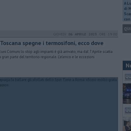
A L
di 
Scar
con 
QUI
GIOVEDÌ
06 APRILE 2023
ORE 19:00
 Toscana spegne i termosifoni, ecco dove
lcuni Comuni lo stop agli impianti è già arrivato, ma dal 7 Aprile scatta
a gran parte del territorio regionale. L'elenco e le eccezioni
N