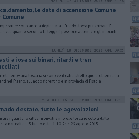
MARTEDÌ
17 OTTOBRE 2023
ORE 21:40
scaldamento, le date di accensione Comune
r Comune
emperature sono ancora tiepide, ma il freddo dovrà pur arrivare. E
ra ecco quando secondo la legge è possibile accendere gli impianti
LUNEDÌ
18 DICEMBRE 2023
ORE 09:05
sti a iosa sui binari, ritardi e treni
ncellati
a rete ferroviaria toscana si sono verificati a stretto giro problemi agli
anti nel Pisano, sul nodo fiorentino e in provincia di Pistoia
MERCOLEDÌ
16 SETTEMBRE 2015
ORE 17:52
rnado d'estate, tutte le agevolazioni
isure riguardano cittadini privati e imprese toscane colpiti dalle
mità naturali del 5 luglio e del 1-10-24 e 25 agosto 2015