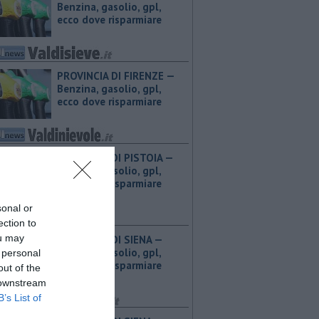
Benzina, gasolio, gpl,
ecco dove risparmiare
PROVINCIA DI FIRENZE — ​
Benzina, gasolio, gpl,
ecco dove risparmiare
PROVINCIA DI PISTOIA — ​
Benzina, gasolio, gpl,
ecco dove risparmiare
sonal or
ection to
ou may
PROVINCIA DI SIENA — ​
Benzina, gasolio, gpl,
 personal
ecco dove risparmiare
out of the
 downstream
B’s List of