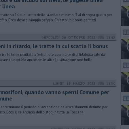
obre da incubo sui treni, le pagelle linea
 linea
 tratte su 14 al di sotto dello standard minimo, 3 al di sopra giusto per
offio. Ecco dove si viaggia peggio. Chiesto un bonus per tutti
MERCOLEDÌ
26 OTTOBRE 2022
ORE 18:45
ni in ritardo, le tratte in cui scatta il bonus
 tre le linee risultate a Settembre con indice di affidabilità tale da
scare i ristori. Ma anche nelle altre la situazione non brilla
LUNEDÌ
13 MARZO 2023
ORE 18:50
rmosifoni, quando vanno spenti Comune per
mune
per terminare il periodo di accensione dei riscaldamenti definito per
eto. Ecco il calendario dello stop in tutta la Toscana