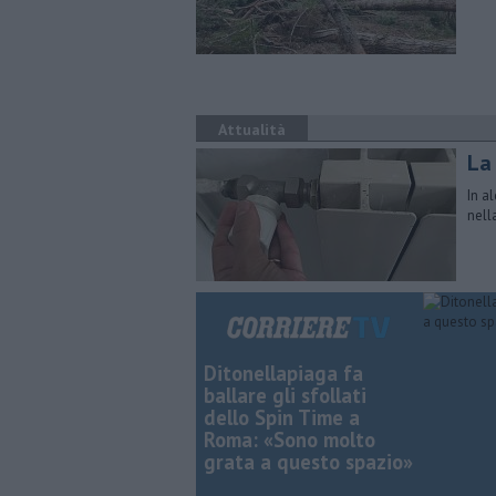
Attualità
La
In a
nell
Ditonellapiaga fa
ballare gli sfollati
dello Spin Time a
Roma: «Sono molto
grata a questo spazio»