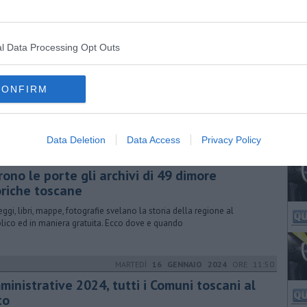
DOMENICA
30 APRILE 2023
ORE 08:30
l Data Processing Opt Outs
imo Maggio, ovunque manifestazioni in
azza
CONFIRM
 decine le iniziative organizzate in Toscana dalle istituzioni e da Cgil,
 e Uil per la Festa dei Lavoratori. Ecco l'intero calendario
Data Deletion
Data Access
Privacy Policy
GIOVEDÌ
05 OTTOBRE 2023
ORE 16:00
ono le porte gli archivi di 49 dimore
oriche toscane
eggi, libri, mappe, fotografie svelano la storia della regione al
lico ed in maniera gratuita. Ecco dove e quando
MARTEDÌ
16 GENNAIO 2024
ORE 11:50
ministrative 2024, tutti i Comuni toscani al
to