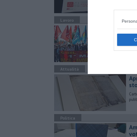
Lavoro
Persona
Pr
pi
Sono
Cisl
Attualità
Apr
st
Cart
pubb
Politica
Am
vo