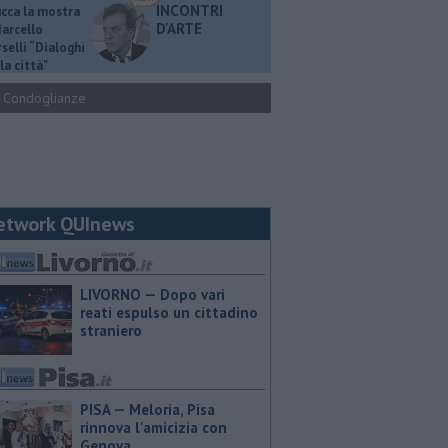
INCONTRI
ucca la mostra
D'ARTE
Marcello
selli “Dialoghi
la città"
Condoglianze
etwork QUInews
LIVORNO — Dopo vari
reati espulso un cittadino
straniero
PISA — Meloria, Pisa
rinnova l'amicizia con
Genova