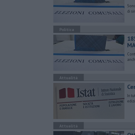
Sono
di s
Politica
18
MA
Cont
anch
Attualità
Ce
In t
ediz
Attualità