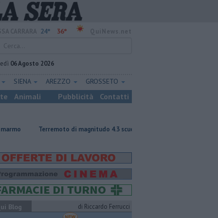
24°
36°
SA CARRARA
QuiNews.net
vedì
06 Agosto 2026
E
SIENA
AREZZO
GROSSETO
ste
Animali
Pubblicità
Contatti
rremoto di magnitudo 4.3 scuote la Toscana
Tragedia sulle Apuane, muo
ui Blog
di Riccardo Ferrucci