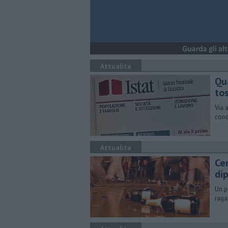
Attualità
Qu
to
Via 
cond
Attualità
Ce
di
Un p
raga