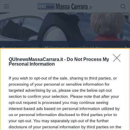
Nessun contagiato, i 35 Comuni toscani Covid-free
Censimento 2022 allo sprint finale
QUInewsMassaCarrara.it -
Do Not Process My
Personal Information
Piccoli e grandi, quanti popolano i Comuni toscani
If you wish to opt-out of the sale, sharing to third parties, or
processing of your personal or sensitive information for
Amministrative 2024, tutti i Comuni toscani al voto
targeted advertising by us, please use the below opt-out
section to confirm your selection. Please note that after your
185 comuni al voto per il nuovo Sindaco - MAPPE
opt-out request is processed you may continue seeing
interest-based ads based on personal information utilized by
Un milione e mezzo per la manutenzione stradale
us or personal information disclosed to third parties prior to
your opt-out. You may separately opt-out of the further
Manutenzione strade, due milioni per 43 Comuni
disclosure of your personal information by third parties on the