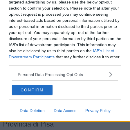
targeted advertising by us, please use the below opt-out
Città Metropolitana di Firenze
section to confirm your selection. Please note that after your
opt-out request is processed you may continue seeing
Campi Bisenzio
, Impruneta, Marradi
interest-based ads based on personal information utilized by
us or personal information disclosed to third parties prior to
Provincia di Grosseto
your opt-out. You may separately opt-out of the further
Castell'Azzara, Gavorrano, Magliano in Toscana, Monte Argentario,
disclosure of your personal information by third parties on the
Semproniano
IAB’s list of downstream participants. This information may
also be disclosed by us to third parties on the
IAB’s List of
Provincia di Livorno
Downstream Participants
that may further disclose it to other
third parties.
Capraia Isola, Rio
Personal Data Processing Opt Outs
Provincia di Lucca
Pietrasanta
CONFIRM
Provincia di Massa-Carrara
Massa
Data Deletion
Data Access
Privacy Policy
Provincia di Pisa