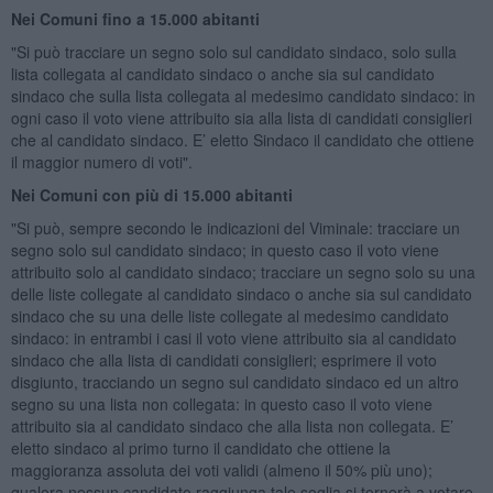
Nei Comuni fino a 15.000 abitanti
"Si può tracciare un segno solo sul candidato sindaco, solo sulla
lista collegata al candidato sindaco o anche sia sul candidato
sindaco che sulla lista collegata al medesimo candidato sindaco: in
ogni caso il voto viene attribuito sia alla lista di candidati consiglieri
che al candidato sindaco. E’ eletto Sindaco il candidato che ottiene
il maggior numero di voti".
Nei Comuni con più di 15.000 abitanti
"Si può, sempre secondo le indicazioni del Viminale: tracciare un
segno solo sul candidato sindaco; in questo caso il voto viene
attribuito solo al candidato sindaco; tracciare un segno solo su una
delle liste collegate al candidato sindaco o anche sia sul candidato
sindaco che su una delle liste collegate al medesimo candidato
sindaco: in entrambi i casi il voto viene attribuito sia al candidato
sindaco che alla lista di candidati consiglieri; esprimere il voto
disgiunto, tracciando un segno sul candidato sindaco ed un altro
segno su una lista non collegata: in questo caso il voto viene
attribuito sia al candidato sindaco che alla lista non collegata. E’
eletto sindaco al primo turno il candidato che ottiene la
maggioranza assoluta dei voti validi (almeno il 50% più uno);
qualora nessun candidato raggiunga tale soglia si tornerà a votare