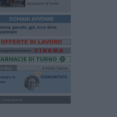
successore di Fortini
DOMANI AVVENNE
enzina, gasolio, gpl, ecco dove
sparmiare
ui Blog
di Adolfo Santoro
DISINCANTATO
esempio di
ismo
Condoglianze