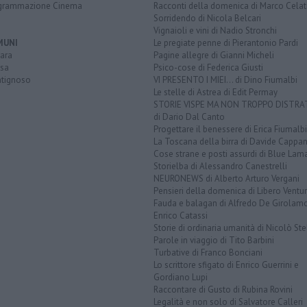
grammazione Cinema
Racconti della domenica di Marco Celat
Sorridendo di Nicola Belcari
Vignaioli e vini di Nadio Stronchi
MUNI
Le pregiate penne di Pierantonio Pardi
ara
Pagine allegre di Gianni Micheli
sa
Psico-cose di Federica Giusti
tignoso
VI PRESENTO I MIEI... di Dino Fiumalbi
Le stelle di Astrea di Edit Permay
STORIE VISPE MA NON TROPPO DISTR
di Dario Dal Canto
Progettare il benessere di Erica Fiumalbi
La Toscana della birra di Davide Cappan
Cose strane e posti assurdi di Blue Lam
Storielba di Alessandro Canestrelli
NEURONEWS di Alberto Arturo Vergani
Pensieri della domenica di Libero Ventur
Fauda e balagan di Alfredo De Girolam
Enrico Catassi
Storie di ordinaria umanità di Nicolò Ste
Parole in viaggio di Tito Barbini
Turbative di Franco Bonciani
Lo scrittore sfigato di Enrico Guerrini e
Gordiano Lupi
Raccontare di Gusto di Rubina Rovini
Legalità e non solo di Salvatore Calleri