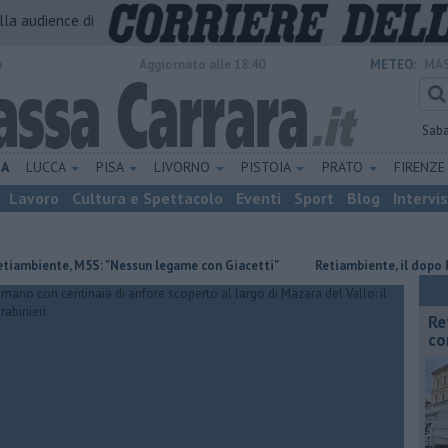
alla audience di
o
Aggiornato alle 18:40
METEO:
MAS
Sab
NA
LUCCA
PISA
LIVORNO
PISTOIA
PRATO
FIRENZ
Lavoro
Cultura e Spettacolo
Eventi
Sport
Blog
Intervi
nte, M5S: "Nessun legame con Giacetti"
Retiambiente, il dopo Fortini
Re
co