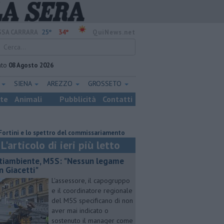
25°
34°
SA CARRARA
QuiNews.net
ato
08 Agosto 2026
E
SIENA
AREZZO
GROSSETO
ste
Animali
Pubblicità
Contatti
 e lo spettro del commissariamento
Feriti nella scarpata dopo un volo d
L'articolo di ieri più letto
tiambiente, M5S: "Nessun legame
n Giacetti"
L'assessore, il capogruppo
e il coordinatore regionale
del M5S specificano di non
aver mai indicato o
sostenuto il manager come