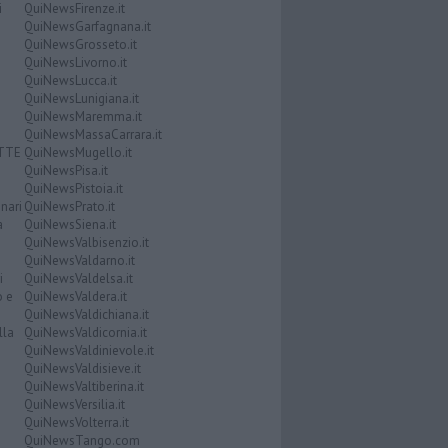
i
QuiNewsFirenze.it
QuiNewsGarfagnana.it
QuiNewsGrosseto.it
QuiNewsLivorno.it
QuiNewsLucca.it
QuiNewsLunigiana.it
QuiNewsMaremma.it
QuiNewsMassaCarrara.it
ATTE
QuiNewsMugello.it
QuiNewsPisa.it
QuiNewsPistoia.it
nari
QuiNewsPrato.it
a
QuiNewsSiena.it
QuiNewsValbisenzio.it
QuiNewsValdarno.it
i
QuiNewsValdelsa.it
o e
QuiNewsValdera.it
QuiNewsValdichiana.it
lla
QuiNewsValdicornia.it
QuiNewsValdinievole.it
QuiNewsValdisieve.it
QuiNewsValtiberina.it
QuiNewsVersilia.it
QuiNewsVolterra.it
QuiNewsTango.com