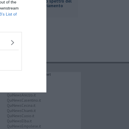
Fortini e lo spettro del
out of the
commissariamento
 downstream
B’s List of
IL NETWORK QuiNews.net
QuiNewsAbetone.it
QuiNewsAmiata.it
QuiNewsAnimali.it
QuiNewsArezzo.it
QuiNewsCasentino.it
QuiNewsCecina.it
QuiNewsChianti.it
QuiNewsCuoio.it
QuiNewsElba.it
QuiNewsEmpolese.it