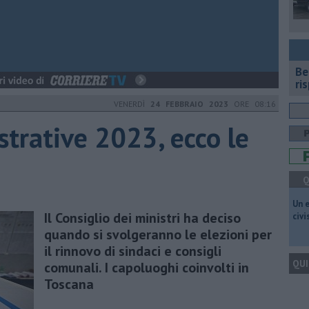
​B
ri
VENERDÌ
24 FEBBRAIO 2023
ORE 08:16
strative 2023, ecco le
Q
​Un 
Il Consiglio dei ministri ha deciso
civ
quando si svolgeranno le elezioni per
il rinnovo di sindaci e consigli
QUI
comunali. I capoluoghi coinvolti in
Toscana