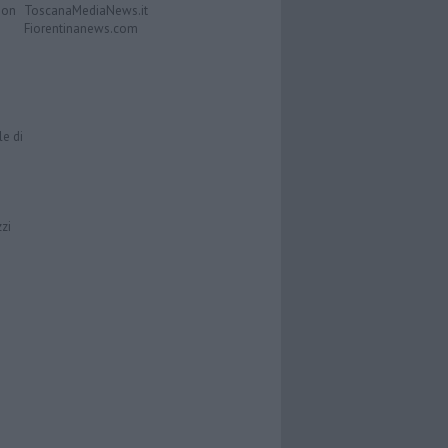
Don
ToscanaMediaNews.it
Fiorentinanews.com
le di
zzi