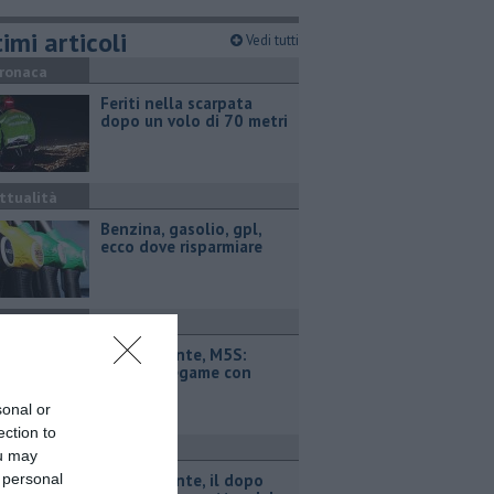
imi articoli
Vedi tutti
ronaca
Feriti nella scarpata
dopo un volo di 70 metri
ttualità
​Benzina, gasolio, gpl,
ecco dove risparmiare
ttualità
Retiambiente, M5S:
"Nessun legame con
Giacetti"
sonal or
ection to
ttualità
ou may
 personal
Retiambiente, il dopo