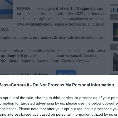
ROMA —
Si svolgerà il
14 e il 15 Maggio
il primo
Ult
turno delle elezioni amministrative 2023 per rinnovare
C
sindaci e consigli comunali con mandato in scadenza.
Ove eventualmente si rendesse necessario, il turno di
 2023.
nsiglio dei ministri, informato sulle date individuate dal minisro
A
tatuto ordinario coinvolti nella tornata elettorale amministrativa
capoluoghi
di provincia, anche toscani: si tratta di Ancona,
Pisa
,
Siena
, Sondrio, Teramo, Terni, Treviso, Vicenza.
A
ssaCarrara.it -
Do Not Process My Personal Information
oscana iscriviti alla
Newsletter QUInews - ToscanaMedia.
to opt-out of the sale, sharing to third parties, or processing of your per
amente nella tua casella di posta.
formation for targeted advertising by us, please use the below opt-out s
A
r selection. Please note that after your opt-out request is processed y
eing interest-based ads based on personal information utilized by us or