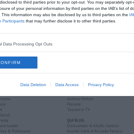
disclosed to third parties prior to your opt-out. You may separately opt-
losure of your personal information by third parties on the IAB’s list of
. This information may also be disclosed by us to third parties on the
IA
 più googlate 2022
Participants
that may further disclose it to other third parties.
o d'italia
ancona
brescia
brindisi
imperia
latina
pisa
siena
za
l Data Processing Opt Outs
CONFIRM
EGORIE
RUBRICHE
naca
Le notizie di oggi
Data Deletion
Data Access
Privacy Policy
tica
Più Letti della settimana
alità
Più Letti del mese
nomia
Archivio Notizie
ura
Persone
rt
Toscani in TV
tacoli
rviste
QUI BLOG
nion Leader
Disincantato di Adolfo Santoro
rese & Professioni
Incontri d'arte di Riccardo Ferrucci