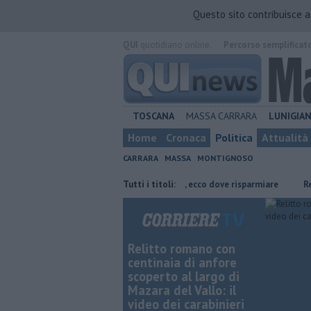
Questo sito contribuisce 
QUI
quotidiano online.
Percorso semplificat
TOSCANA
MASSA CARRARA
LUNIGIA
Home
Cronaca
Politica
Attualità
CARRARA
MASSA
MONTIGNOSO
 di 70 metri
​Benzina, gasolio, gpl, ecco dove risparmiare
Tutti i titoli:
Retiambie
Relitto romano con
centinaia di anfore
scoperto al largo di
Mazara del Vallo: il
video dei carabinieri