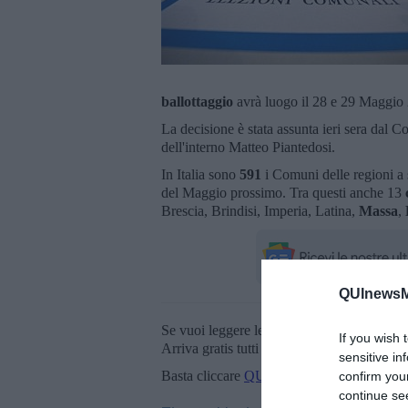
ballottaggio
avrà luogo il 28 e 29 Maggio
La decisione è stata assunta ieri sera dal Co
dell'interno Matteo Piantedosi.
In Italia sono
591
i Comuni delle regioni a s
del Maggio prossimo. Tra questi anche 13
Brescia, Brindisi, Imperia, Latina,
Massa
,
QUInewsMa
Se vuoi leggere le notizie principali della T
If you wish 
Arriva gratis tutti i giorni alle 20:00 dirett
sensitive in
Basta cliccare
QUI
confirm you
continue se