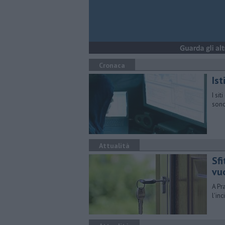
Cronaca
Ist
I si
sono
Attualità
Sfi
vu
A Pr
l'in