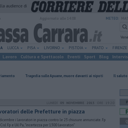
alla audience di
o
Aggiornato alle 14:08
METEO:
MAS
Vene
NA
LUCCA
PISA
LIVORNO
PISTOIA
PRATO
FIRENZ
Lavoro
Cultura e Spettacolo
Eventi
Sport
Blog
Intervi
Tragedia sulle Apuane, muore davanti ai nipoti
Il saluto del president
LUNEDÌ
09 NOVEMBRE 2015
ORE 19:20
voratori delle Prefetture in piazza
 dicembre i lavoratori in piazza contro le 23 chiusure annunciate. Fp
Q
 Cisl Fp e Uil Pa, "incertezza per 1300 lavoratori"