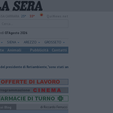
25°
35°
SA CARRARA
QuiNews.net
rdì
07 Agosto 2026
E
SIENA
AREZZO
GROSSETO
ste
Animali
Pubblicità
Contatti
e di Retiambiente, "sono stati anni complessi ma di crescita"
Retiambien
ui Blog
di Riccardo Ferrucci