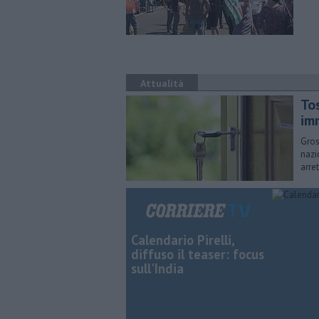
Attualità
To
im
Gros
nazi
arre
Calendario Pirelli,
diffuso il teaser: focus
sull'India