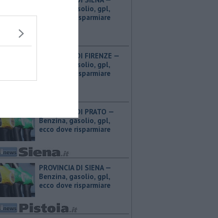
Benzina, gasolio, gpl,
ecco dove risparmiare
PROVINCIA DI FIRENZE — ​
Benzina, gasolio, gpl,
ecco dove risparmiare
PROVINCIA DI PRATO — ​
Benzina, gasolio, gpl,
ecco dove risparmiare
PROVINCIA DI SIENA — ​
Benzina, gasolio, gpl,
ecco dove risparmiare