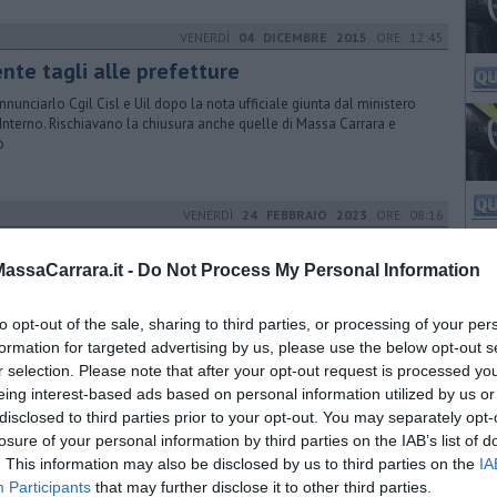
VENERDÌ
04 DICEMBRE 2015
ORE 12:45
nte tagli alle prefetture
nnunciarlo Cgil Cisl e Uil dopo la nota ufficiale giunta dal ministero
'Interno. Rischiavano la chiusura anche quelle di Massa Carrara e
o
VENERDÌ
24 FEBBRAIO 2023
ORE 08:16
ezioni amministrative 2023, ecco le date del
to
ssaCarrara.it -
Do Not Process My Personal Information
onsiglio dei ministri ha deciso quando si svolgeranno le elezioni per il
to opt-out of the sale, sharing to third parties, or processing of your per
ovo di sindaci e consigli comunali. I capoluoghi coinvolti in Toscana
formation for targeted advertising by us, please use the below opt-out s
r selection. Please note that after your opt-out request is processed y
VENERDÌ
27 OTTOBRE 2023
ORE 19:30
eing interest-based ads based on personal information utilized by us or
disclosed to third parties prior to your opt-out. You may separately opt-
cottero precipita nei boschi, muore la pilota
losure of your personal information by third parties on the IAB’s list of
elivolo è caduto in una zona impervia ed è stato avvolto dalle fiamme.
. This information may also be disclosed by us to third parties on the
IA
posto vigili del fuoco, soccorsi sanitari e forze dell'ordine
Participants
that may further disclose it to other third parties.