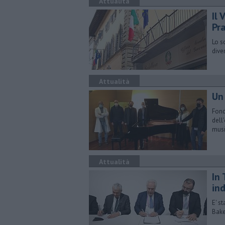
Attualità
Il 
Pr
Lo s
dive
Attualità
Un
Fond
dell
musi
Attualità
In
ind
E' st
Bake