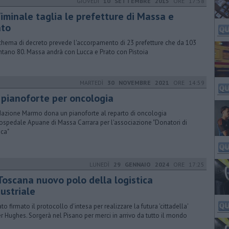
GIOVEDÌ
10 SETTEMBRE 2015
ORE 17:58
Viminale taglia le prefetture di Massa e
ato
chema di decreto prevede l'accorpamento di 23 prefetture che da 103
ntano 80. Massa andrà con Lucca e Prato con Pistoia
MARTEDÌ
30 NOVEMBRE 2021
ORE 14:59
 pianoforte per oncologia
azione Marmo dona un pianoforte al reparto di oncologia
'ospedale Apuane di Massa Carrara per l'associazione "Donatori di
ca"
LUNEDÌ
29 GENNAIO 2024
ORE 17:25
 Toscana nuovo polo della logistica
ustriale
ato firmato il protocollo d'intesa per realizzare la futura 'cittadella'
r Hughes. Sorgerà nel Pisano per merci in arrivo da tutto il mondo