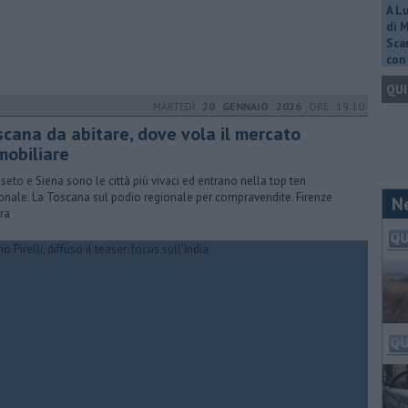
A L
di 
Scar
con 
QUI
MARTEDÌ
20 GENNAIO 2026
ORE 19:10
scana da abitare, dove vola il mercato
mobiliare
seto e Siena sono le città più vivaci ed entrano nella top ten
onale. La Toscana sul podio regionale per compravendite. Firenze
N
tra