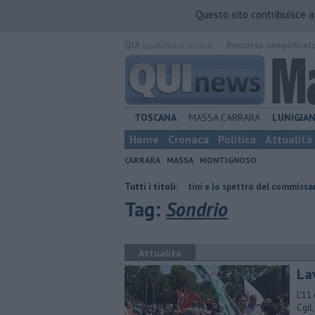
Questo sito contribuisce 
QUI
quotidiano online.
Percorso semplificat
TOSCANA
MASSA CARRARA
LUNIGIA
Home
Cronaca
Politica
Attualità
CARRARA
MASSA
MONTIGNOSO
Retiambiente, il dopo Fortini e lo spettro del commissariamento
Tutti i titoli:
Tag:
Sondrio
Attualità
La
L'11
Cgil,