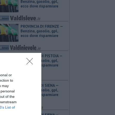
Benzina, gasolio, gpl,
ecco dove risparmiare
PROVINCIA DI FIRENZE — ​
Benzina, gasolio, gpl,
ecco dove risparmiare
PROVINCIA DI PISTOIA — ​
Benzina, gasolio, gpl,
ecco dove risparmiare
sonal or
ection to
PROVINCIA DI SIENA — ​
ou may
Benzina, gasolio, gpl,
 personal
ecco dove risparmiare
out of the
 downstream
B’s List of
PROVINCIA DI SIENA — ​