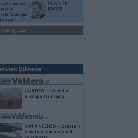
INCONTRI
ucca la mostra
D'ARTE
Marcello
selli “Dialoghi
la città"
Condoglianze
etwork QUInews
LAJATICO — Incendio
divampa tra i campi
SAN VINCENZO — Scatta il
divieto di dimora per il
senzatetto