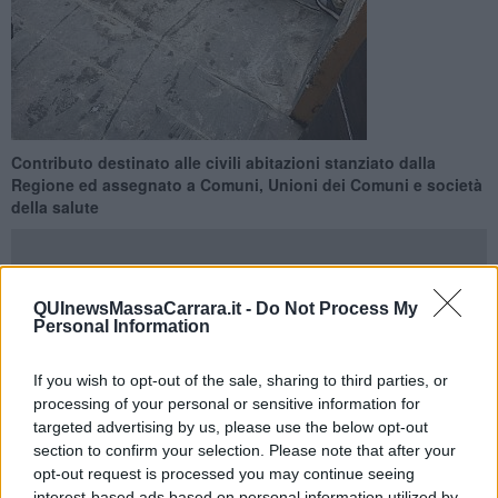
Contributo destinato alle civili abitazioni stanziato dalla
Regione ed assegnato a Comuni, Unioni dei Comuni e società
della salute
QUInewsMassaCarrara.it -
Do Not Process My
Personal Information
TOSCANA —
Sociale, più di
2 milioni di euro
per l'abbattimento
delle
barriere architettoniche
nelle civili abitazioni. E’ questa la
If you wish to opt-out of the sale, sharing to third parties, or
cifra che verrà erogata dalla Regione e assegnata a Comuni,
processing of your personal or sensitive information for
Unioni di Comuni e Società della Salute; le risorse saranno poi
targeted advertising by us, please use the below opt-out
destinate alle persone con disabilità che ne avevano fatto richiesta
section to confirm your selection. Please note that after your
ed erano state ritenute idonee, in base a graduatorie stilate dopo
opt-out request is processed you may continue seeing
una apposita istruttoria. Il provvedimento è stato approvato dalla
interest-based ads based on personal information utilized by