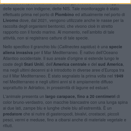
Direttiva europea sulla Marine Strategy, effettua il monitoraggio
delle specie non indigene, dette NIS. Tale monitoraggio è stato
effettuato prima nel porto di
Piombino
ed attualmente nel porto di
Livorno
dove, dal 2021, vengono utilizzate anche le nasse per la
raccolta degli organismi bentonici, che vivono cioè in stretto
rapporto con il fondo marino. Al momento, nell’ambito di tale
attività, non si registrano catture di tale specie.
Nello specifico il granchio blu (
Callinectes sapidus
) è una
specie
aliena invasiva
per il Mar Mediterraneo. È nativo dell’Oceano
Atlantico occidentale. Il suo areale d’origine si estende lungo le
coste degli
Stati Uniti
, dell’
America centrale
e del
sud America
,
ma negli ultimi decenni si è introdotto in diverse aree d’Europa tra
cui il Mar Mediterraneo. È stato segnalato la prima volta nel
1949
nel Mediterraneo e negli ultimi anni si è ampiamente diffuso
soprattutto in Adriatico, in prossimità di lagune ed estuari.
L'animale presenta un
largo carapace, fino a 20 centimetri
di
color bruno-verdastro, con macchie biancastre con una lunga spina
ai due lati, zampe blu e lunghe chele blu all’estremità. È un
predatore
che si nutre di gasteropodi, bivalvi, crostacei, piccoli
pesci, vermi e meduse, fino a cibarsi anche di materiale vegetale e
rifiuti.