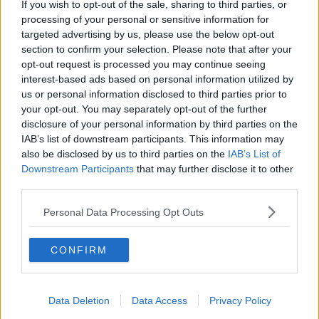
If you wish to opt-out of the sale, sharing to third parties, or
delle proposte per consumare il granchio blu a tavola formulate dai
processing of your personal or sensitive information for
cuochi pescatori e contadini della Coldiretti per arginare una
targeted advertising by us, please use the below opt-out
diffusione della specie invasiva che fa strage di cozze, vongole e
section to confirm your selection. Please note that after your
orate con danni ingentissimi.
opt-out request is processed you may continue seeing
Certo eradicarlo mangiandolo no, non sarà possibile. Come si dice,
interest-based ads based on personal information utilized by
però: tutto fa. E allora ecco i menu a base di granchio blu, che tra
us or personal information disclosed to third parties prior to
l'altro oltre ad essere ottimo al palato ha anche un alto contenuto di
your opt-out. You may separately opt-out of the further
vitamina B12
il che lo rende importante sotto il profilo nutrizionale.
disclosure of your personal information by third parties on the
Ma non solo cuochi pescatori: le ricette a base del nuovo e
IAB’s list of downstream participants. This information may
indesiderato inquilino dei mari italiani impazzano sul web. Va per la
also be disclosed by us to third parties on the
IAB’s List of
maggiore il
condimento per la pasta
, ma non mancano
Downstream Participants
that may further disclose it to other
declinazioni più creative
anche da parte di chef blasonati e con
third parties.
tanto di tutorial. E per i più arresi in cucina, ecco il piattino con la
polpa al vapore e un filino d'olio
appena. Insomma, da predone
Personal Data Processing Opt Outs
dei mari a re delle tavole per l'estate 2023 il protagonista è lui: il
granchio blu.
CONFIRM
Granchio blu: come è fatto e da dove
arriva, la parola agli esperti
Data Deletion
Data Access
Privacy Policy
A studiare il caso dei granchi blu è l'Arpat che, nell’ambito della la