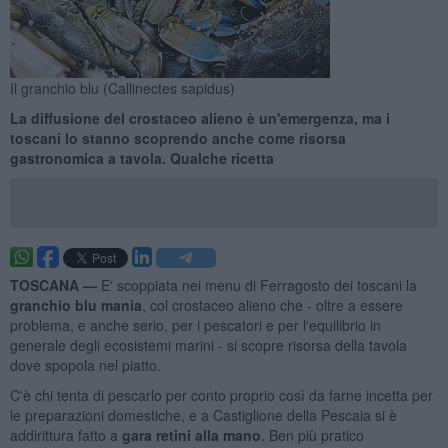
Il granchio blu (Callinectes sapidus)
La diffusione del crostaceo alieno è un'emergenza, ma i
toscani lo stanno scoprendo anche come risorsa
gastronomica a tavola. Qualche ricetta
TOSCANA —
E' scoppiata nei menu di Ferragosto dei toscani la
granchio blu mania
, col crostaceo alieno che - oltre a essere
problema, e anche serio, per i pescatori e per l'equilibrio in
generale degli ecosistemi marini - si scopre risorsa della tavola
dove spopola nel piatto.
C'è chi tenta di pescarlo per conto proprio così da farne incetta per
le preparazioni domestiche, e a Castiglione della Pescaia si è
addirittura fatto a
gara retini alla mano
. Ben più pratico