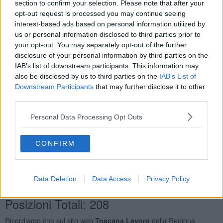
section to confirm your selection. Please note that after your
Muratori In Pietra e Mattoni
20
opt-out request is processed you may continue seeing
Addetti All'assistenza Personale
10
interest-based ads based on personal information utilized by
Elettricisti Ed Installatori di Impianti Elettrici Nelle
us or personal information disclosed to third parties prior to
Costruzioni Civili
10
your opt-out. You may separately opt-out of the further
Manovali e Personale Non Qualificato Dell’edilizia Civile
disclosure of your personal information by third parties on the
e Professioni Assimilate
8
IAB’s list of downstream participants. This information may
Orario Lavoro
also be disclosed by us to third parties on the
IAB’s List of
Downstream Participants
that may further disclose it to other
Full Time
170
third parties.
Part Time
38
Lavoro a Turni
5
Personal Data Processing Opt Outs
Tipologia Contratto
CONFIRM
Lavoro a Tempo Determinato
123
Lavoro a Tempo Indeterminato
65
Apprendistato Professionalizzante O Contratto di
Data Deletion
Data Access
Privacy Policy
Mestiere
18
Posizioni Totali: 208
Ricordiamo che sul sito web
Toscana Lavoro
della Regione