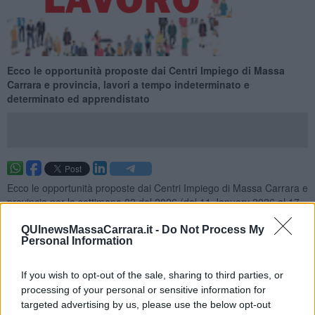
Ecco le opportunità proposte dai Centri Impiego di Massa
Carrara e provincia, lavori a tempo indeterminato e
determinato ed apprendistato
Ecco le opportunità proposte dai Centri Impiego di Massa Carrara e
provincia per la settimana 02 del 2026 (dal 11 January 2026 al 17
January 2026), lavori a tempo indeterminato e determinato ed
apprendistato.
QUInewsMassaCarrara.it -
Do Not Process My
Personal Information
Per vedere tutte le offerte di lavoro
CLICCA QUI
Questa settimana:
If you wish to opt-out of the sale, sharing to third parties, or
processing of your personal or sensitive information for
I lavori più richiesti
targeted advertising by us, please use the below opt-out