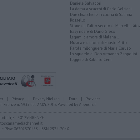
Daniele Salvadori
La dama a scacchi di Carlo Belciani
Due chiacchiere in cucina di Sabrina
Rossello
Storie dell'altro secolo di Marcella Bito
Easy ridere di Dario Greco
Legami d'amore di Malena ...
Musica e dintorni di Fausto Pirìto
Parole milonguere di Maria Caruso
Lo sguardo di Don Armando Zappolini
Leggere di Roberto Cerri
er
|
Privacy
|
Privacy Nielsen
|
Durc
|
Provider
di Firenze n. 5935 del 27.09.2013. Powered by
Aperion.it
Martelli, 8 - 50129 FIRENZE
toscanamediachannel.it
F. e P.Iva: 06207870483 - ISSN 2974-704X