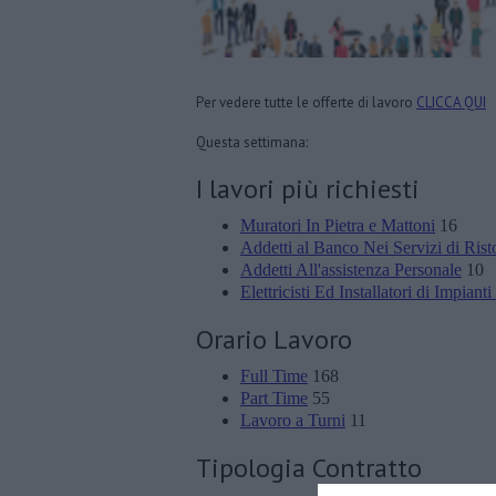
Per vedere tutte le offerte di lavoro
CLICCA QUI
Questa settimana:
I lavori più richiesti
Muratori In Pietra e Mattoni
16
Addetti al Banco Nei Servizi di Rist
Addetti All'assistenza Personale
10
Elettricisti Ed Installatori di Impiant
Orario Lavoro
Full Time
168
Part Time
55
Lavoro a Turni
11
Tipologia Contratto