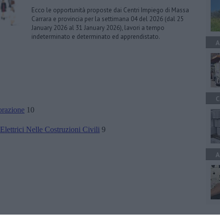
Ecco le opportunità proposte dai Centri Impiego di Massa
Carrara e provincia per la settimana 04 del 2026 (dal 25
January 2026 al 31 January 2026), lavori a tempo
indeterminato e determinato ed apprendistato.
A
C
orazione
10
i Elettrici Nelle Costruzioni Civili
9
A