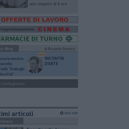
uno sciopero di 8 ore
ui Blog
di Riccardo Ferrucci
INCONTRI
ucca la mostra
D'ARTE
Marcello
selli “Dialoghi
la città"
Condoglianze
imi articoli
Vedi tutti
ronaca