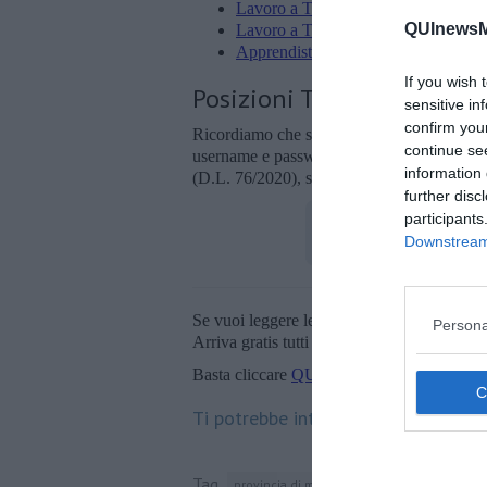
Lavoro a Tempo Determinato
142
QUInewsMa
Lavoro a Tempo Indeterminato
60
Apprendistato Professionalizzante O
If you wish 
Posizioni Totali: 221
sensitive in
confirm you
Ricordiamo che sul sito web
Toscana Lav
continue se
username e password per le candidature alle
information 
(D.L. 76/2020), sarà possibile solo con l’
further disc
participants
Downstream 
Se vuoi leggere le notizie principali della T
Persona
Arriva gratis tutti i giorni alle 20:00 dirett
Basta cliccare
QUI
Ti potrebbe interessare anche:
Tag
provincia di massa-carrara
spid