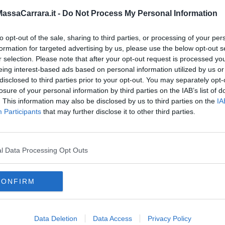
ssaCarrara.it -
Do Not Process My Personal Information
 Contratto di Mestiere
38
to opt-out of the sale, sharing to third parties, or processing of your per
formation for targeted advertising by us, please use the below opt-out s
r selection. Please note that after your opt-out request is processed y
oro
della Regione Toscana non sarà più possibile accedere con
eing interest-based ads based on personal information utilized by us or
 offerte. L’accesso, come stabilito dal Decreto semplificazioni
disclosed to third parties prior to your opt-out. You may separately opt-
utilizzo di SPID, CNS o CIE
losure of your personal information by third parties on the IAB’s list of
. This information may also be disclosed by us to third parties on the
IA
Participants
that may further disclose it to other third parties.
oscana iscriviti alla
Newsletter QUInews - ToscanaMedia.
l Data Processing Opt Outs
amente nella tua casella di posta.
CONFIRM
Data Deletion
Data Access
Privacy Policy