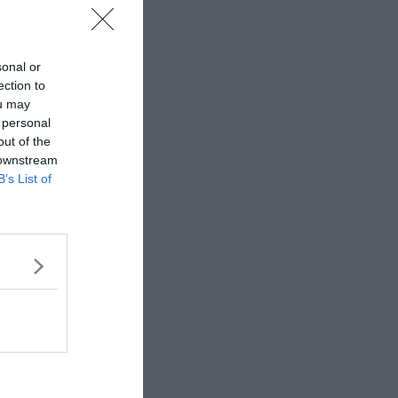
sonal or
ection to
ou may
 personal
out of the
 downstream
B’s List of