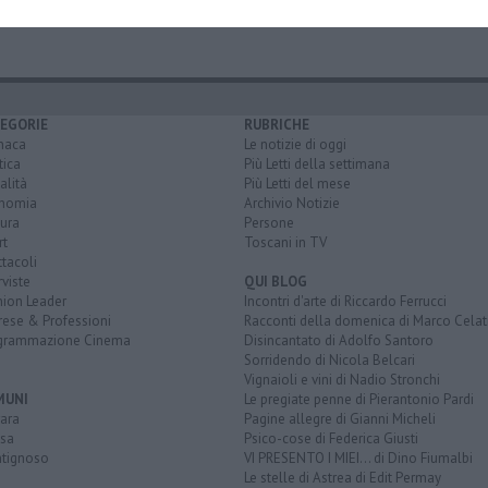
EGORIE
RUBRICHE
naca
Le notizie di oggi
tica
Più Letti della settimana
alità
Più Letti del mese
nomia
Archivio Notizie
ura
Persone
rt
Toscani in TV
tacoli
rviste
QUI BLOG
nion Leader
Incontri d'arte di Riccardo Ferrucci
rese & Professioni
Racconti della domenica di Marco Celat
grammazione Cinema
Disincantato di Adolfo Santoro
Sorridendo di Nicola Belcari
Vignaioli e vini di Nadio Stronchi
MUNI
Le pregiate penne di Pierantonio Pardi
ara
Pagine allegre di Gianni Micheli
sa
Psico-cose di Federica Giusti
tignoso
VI PRESENTO I MIEI... di Dino Fiumalbi
Le stelle di Astrea di Edit Permay