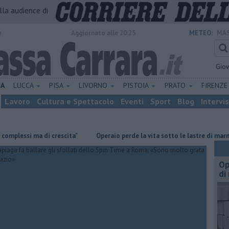
alla audience di
o
Aggiornato alle 20:25
METEO:
MAS
Gio
NA
LUCCA
PISA
LIVORNO
PISTOIA
PRATO
FIRENZ
Lavoro
Cultura e Spettacolo
Eventi
Sport
Blog
Intervi
si ma di crescita"
Operaio perde la vita sotto le lastre di marmo
Op
di