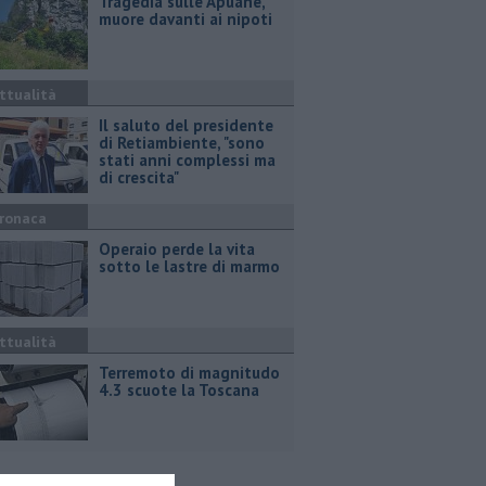
Tragedia sulle Apuane,
muore davanti ai nipoti
ttualità
Il saluto del presidente
di Retiambiente, "sono
stati anni complessi ma
di crescita"
ronaca
Operaio perde la vita
sotto le lastre di marmo
ttualità
Terremoto di magnitudo
4.3 scuote la Toscana