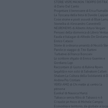
STORIE VISPE MA NON TROPPO DISTR
di Dario Dal Canto
Progettare il benessere di Erica Fiumalbi
La Toscana della birra di Davide Cappan
Cose strane e posti assurdi di Blue Lam
Storielba di Alessandro Canestrelli
NEURONEWS di Alberto Arturo Vergani
Pensieri della domenica di Libero Ventur
Fauda e balagan di Alfredo De Girolam
Enrico Catassi
Storie di ordinaria umanità di Nicolò Ste
Parole in viaggio di Tito Barbini
Turbative di Franco Bonciani
Lo scrittore sfigato di Enrico Guerrini e
Gordiano Lupi
Raccontare di Gusto di Rubina Rovini
Legalità e non solo di Salvatore Calleri
Shalom La Cultura della Solidarietà di 
Andrea Pio Cristiani
VERSI-AMO di Chi mette al centro la
persona
Eureka! di Nausica Manzi
Tabasco senza filtro di Tabasco n.6
Ci vuole un fisico di Michele Campisi
Economia e territorio, da globale a loca