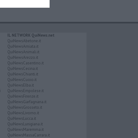
IL NETWORK QuiNews.net
QuiNewsAbetone.it
QuiNewsAmiata.it
QuiNewsAnimali.it
QuiNewsArezzo.it
QuiNewsCasentino.it
QuiNewsCecina.it
QuiNewsChianti.it
QuiNewsCuoio.it
QuiNewsElba.it
i
QuiNewsEmpolese.it
QuiNewsFirenze.it
QuiNewsGarfagnana.it
QuiNewsGrosseto.it
QuiNewsLivorno.it
QuiNewsLucca.it
QuiNewsLunigiana.it
QuiNewsMaremma.it
QuiNewsMassaCarrara.it