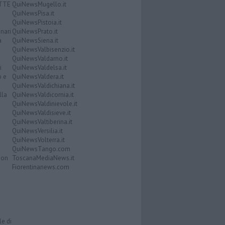
ATTE
QuiNewsMugello.it
QuiNewsPisa.it
QuiNewsPistoia.it
nari
QuiNewsPrato.it
a
QuiNewsSiena.it
QuiNewsValbisenzio.it
QuiNewsValdarno.it
i
QuiNewsValdelsa.it
o e
QuiNewsValdera.it
QuiNewsValdichiana.it
lla
QuiNewsValdicornia.it
QuiNewsValdinievole.it
QuiNewsValdisieve.it
QuiNewsValtiberina.it
QuiNewsVersilia.it
QuiNewsVolterra.it
QuiNewsTango.com
Don
ToscanaMediaNews.it
Fiorentinanews.com
le di