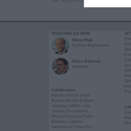
REDAZIONE QUI NEWS
CAT
Cro
Marco Migli
Poli
Direttore Responsabile
Attu
Eco
Cult
Pietro Mattonai
Spo
Redattore
Spet
Inte
Opi
Imp
Collaboratori
Pro
Marcella Bitozzi, Sergio
Braccini, Michele Bufalino,
Valentina Caffieri, Linda
CO
Giuliani, Dina Laurenzi,
Carr
Monica Nocciolini, Paolo
Mas
Nocentini, Gabriele
Mon
Santarnecchi, Paola Silvi.