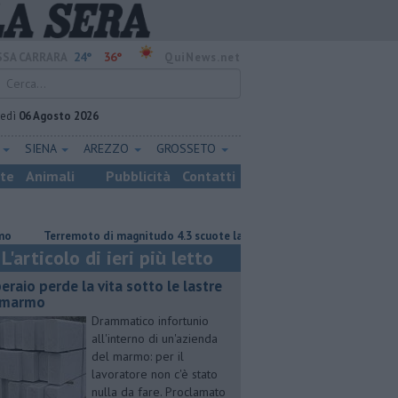
24°
36°
SA CARRARA
QuiNews.net
vedì
06 Agosto 2026
E
SIENA
AREZZO
GROSSETO
ste
Animali
Pubblicità
Contatti
Terremoto di magnitudo 4.3 scuote la Toscana
Tragedia sulle Apuane, m
L'articolo di ieri più letto
eraio perde la vita sotto le lastre
 marmo
Drammatico infortunio
all'interno di un'azienda
del marmo: per il
lavoratore non c'è stato
nulla da fare. Proclamato