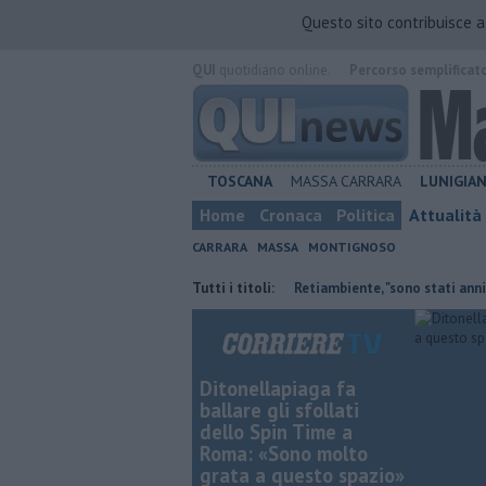
Questo sito contribuisce 
QUI
quotidiano online.
Percorso semplificat
TOSCANA
MASSA CARRARA
LUNIGIA
Home
Cronaca
Politica
Attualità
CARRARA
MASSA
MONTIGNOSO
ipoti
Il saluto del presidente di Retiambiente, "sono stati anni comples
Tutti i titoli:
Ditonellapiaga fa
ballare gli sfollati
dello Spin Time a
Roma: «Sono molto
grata a questo spazio»