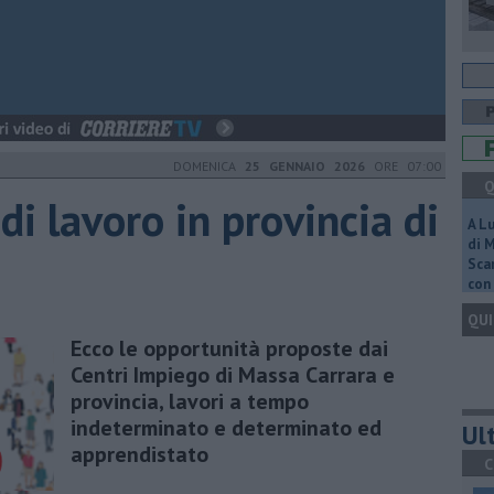
DOMENICA
25 GENNAIO 2026
ORE 07:00
Q
 di lavoro in provincia di
A L
di 
Scar
con 
QUI
Ecco le opportunità proposte dai
Centri Impiego di Massa Carrara e
provincia, lavori a tempo
indeterminato e determinato ed
Ult
apprendistato
C