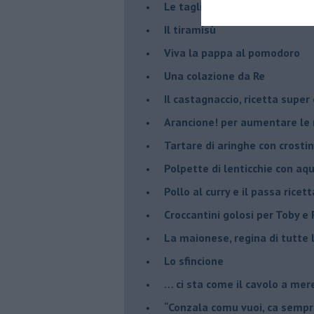
Le tagliatelle di nonna Pina
Il tiramisù
Viva la pappa al pomodoro
Una colazione da Re
Il castagnaccio, ricetta super
​Arancione! per aumentare le
Tartare di aringhe con crostin
Polpette di lenticchie con aq
​Pollo al curry e il passa ricett
Croccantini golosi per Toby e F
La maionese, regina di tutte 
Lo sfincione
​… ci sta come il cavolo a mer
“Conzala comu vuoi, ca sempri