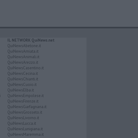
IL NETWORK QuiNews.net
QuiNewsAbetone.it
QuiNewsAmiata.it
QuiNewsAnimali.it
QuiNewsArezzo.it
QuiNewsCasentino.it
QuiNewsCecina.it
QuiNewsChianti.it
QuiNewsCuoio.it
QuiNewsElba.it
i
QuiNewsEmpolese.it
QuiNewsFirenze.it
QuiNewsGarfagnana.it
QuiNewsGrosseto.it
QuiNewsLivorno.it
QuiNewsLucca.it
QuiNewsLunigiana.it
QuiNewsMaremma.it