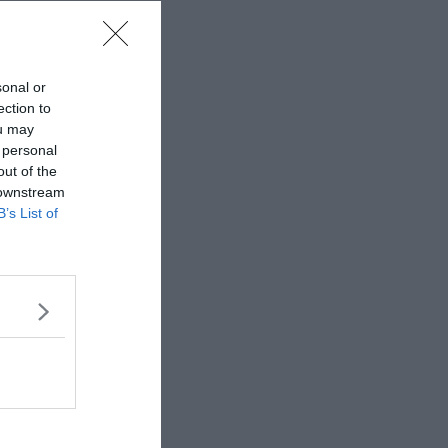
sonal or
ection to
ou may
 personal
out of the
 downstream
B’s List of