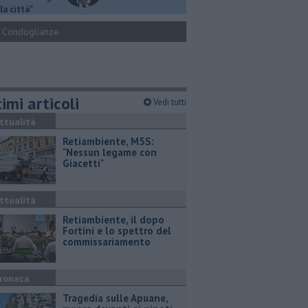
la città"
Condoglianze
imi articoli
Vedi tutti
ttualità
Retiambiente, M5S:
"Nessun legame con
Giacetti"
ttualità
Retiambiente, il dopo
Fortini e lo spettro del
commissariamento
ronaca
Tragedia sulle Apuane,