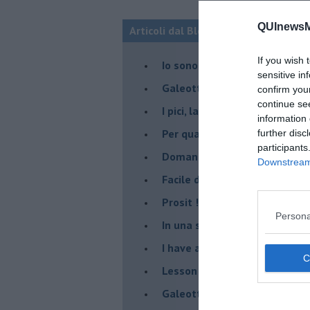
QUInewsMa
Articoli dal Blog “Due chiacchiere in
If you wish 
Io sono "fragolo"
sensitive in
Galeotte le giuggiole !
confirm you
continue se
I pici, la pasta degli Etruschi
information 
Per qualche chilo in più...
further disc
participants
Domani è un altro giorno
Downstream 
​Facile dire salsa di pomodori!
Prosit !
Persona
​In una sera di mezza estate
I have a dream…
​Lesson one: zucchini bread!
Galeotta la crociera!