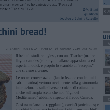
ntare. Ho scritto 2 libri: “Ti cucino una Storia” e “A tavola
con 
er umani e per cani” ed ho partecipato alla “Prova del
 ospite a “Tadà” su RTV38
Vedi tutti
QUI
gli articoli
del blog di Sabrina Rossello
chini bread!
Ult
A
DI SABRINA ROSSELLO - MARTEDÌ
16 GIUGNO 2020
ORE 07:30
Il bello di studiare inglese, con una Teacher (madre
lingua canadese) di origini italiane, appassionata ed
esperta in dolci, è proprio lo scambio di “recepies”
che si viene a creare.
A
Le nostre conversazioni (faccio lezione con lei tutti i
sabati mattina) vertono ovviamente sulla gastronomia
internazionale, sulle diverse tecniche di cottura, ma
anche sull’ampia scelta che noi, “figli del
Mediterraneo” abbiamo rispetto al freddo Canada.
C
Così tra melanzane (eggplants), carciofi (artichokes) e
zucchini (strano, ma in inglese si chiamano zucchini)