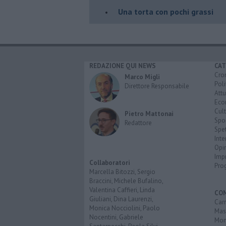
​Una torta con pochi grassi
REDAZIONE QUI NEWS
CAT
Cro
Marco Migli
Poli
Direttore Responsabile
Attu
Eco
Cult
Pietro Mattonai
Spo
Redattore
Spet
Inte
Opi
Imp
Collaboratori
Pro
Marcella Bitozzi, Sergio
Braccini, Michele Bufalino,
Valentina Caffieri, Linda
CO
Giuliani, Dina Laurenzi,
Carr
Monica Nocciolini, Paolo
Mas
Nocentini, Gabriele
Mon