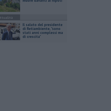
muore davanti ai nipoti
ttualità
Il saluto del presidente
di Retiambiente, "sono
stati anni complessi ma
di crescita"