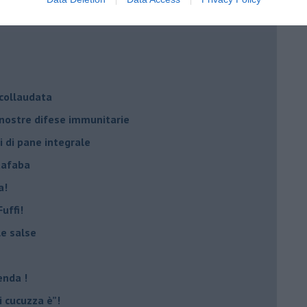
 collaudata
 nostre difese immunitarie
i di pane integrale
uafaba
a!
uffi!
le salse
enda !
 cucuzza è”!