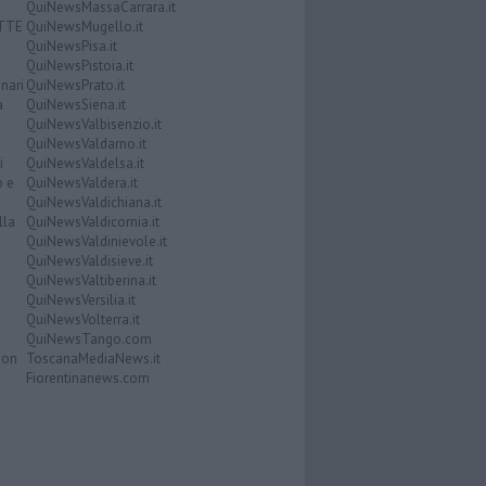
QuiNewsMassaCarrara.it
ATTE
QuiNewsMugello.it
QuiNewsPisa.it
QuiNewsPistoia.it
nari
QuiNewsPrato.it
a
QuiNewsSiena.it
QuiNewsValbisenzio.it
QuiNewsValdarno.it
i
QuiNewsValdelsa.it
o e
QuiNewsValdera.it
QuiNewsValdichiana.it
lla
QuiNewsValdicornia.it
QuiNewsValdinievole.it
QuiNewsValdisieve.it
QuiNewsValtiberina.it
QuiNewsVersilia.it
QuiNewsVolterra.it
QuiNewsTango.com
Don
ToscanaMediaNews.it
Fiorentinanews.com