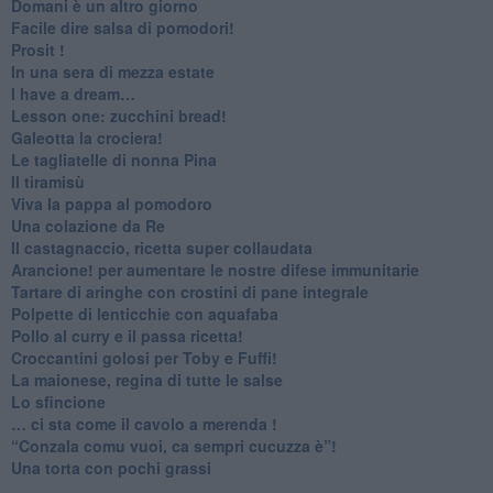
Domani è un altro giorno
​Facile dire salsa di pomodori!
Prosit !
​In una sera di mezza estate
I have a dream…
​Lesson one: zucchini bread!
Galeotta la crociera!
Le tagliatelle di nonna Pina
Il tiramisù
Viva la pappa al pomodoro
Una colazione da Re
Il castagnaccio, ricetta super collaudata
​Arancione! per aumentare le nostre difese immunitarie
Tartare di aringhe con crostini di pane integrale
Polpette di lenticchie con aquafaba
​Pollo al curry e il passa ricetta!
Croccantini golosi per Toby e Fuffi!
La maionese, regina di tutte le salse
Lo sfincione
​… ci sta come il cavolo a merenda !
“Conzala comu vuoi, ca sempri cucuzza è”!
​Una torta con pochi grassi