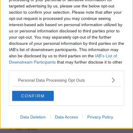
- “In realtà non molti, sono solo sgonfiata un pochino…”
targeted advertising by us, please use the below opt-out
Bugiarda me! Non è vero!
section to confirm your selection. Please note that after your
Ho portato avanti la mia dieta sgarrando pochissimo e quindi,
opt-out request is processed you may continue seeing
qualche cm sono riuscita ad eliminarlo.
interest-based ads based on personal information utilized by
La mia alimentazione prevede ogni modo tante cose buone e
us or personal information disclosed to third parties prior to
golose, basta stare attenti agli zuccheri, ai grassi (che novità!) ed
your opt-out. You may separately opt-out of the further
alla loro combinazione… la ricetta che vi propongo ne è un
disclosure of your personal information by third parties on the
esempio.
IAB’s list of downstream participants. This information may
Che ne dite? È fattibile?
also be disclosed by us to third parties on the
IAB’s List of
TONNO SESAMO E PAPAVERO
Downstream Participants
that may further disclose it to other
third parties.
Personal Data Processing Opt Outs
800 gr (fette alte circa 2 cm) di tonno fresco
Un cespo di insalata gentilina
CONFIRM
2 cucchiai di semi di sesamo
1 cucchiaio di semi di papavero
40 gr di olio evo
1 limone
Data Deletion
Data Access
Privacy Policy
12 olive nere denocciolate
Sale e pepe