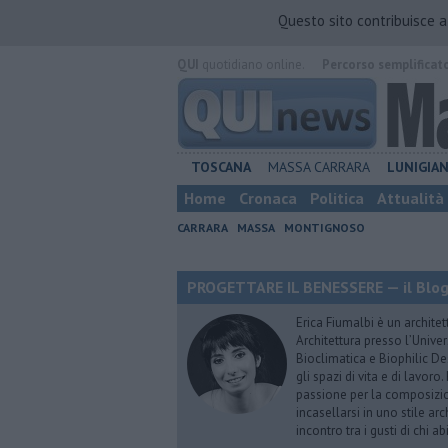
Questo sito contribuisce 
QUI
quotidiano online.
Percorso semplificat
TOSCANA
MASSA CARRARA
LUNIGIA
Home
Cronaca
Politica
Attualità
CARRARA
MASSA
MONTIGNOSO
PROGETTARE IL BENESSERE — il Blog 
Erica Fiumalbi è un architet
Architettura presso l’Univer
Bioclimatica e Biophilic De
gli spazi di vita e di lavoro
passione per la composizio
incasellarsi in uno stile ar
incontro tra i gusti di chi 