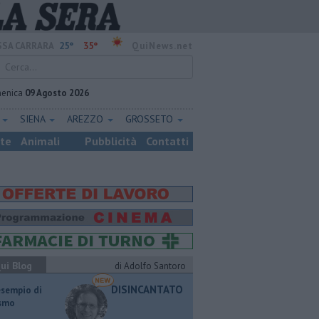
25°
35°
SA CARRARA
QuiNews.net
enica
09 Agosto 2026
E
SIENA
AREZZO
GROSSETO
ste
Animali
Pubblicità
Contatti
ui Blog
di Adolfo Santoro
DISINCANTATO
esempio di
ismo