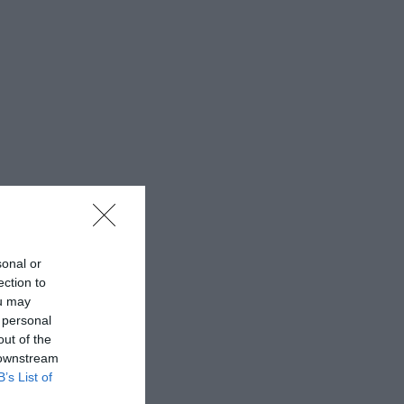
sonal or
ection to
ou may
 personal
out of the
 downstream
B’s List of