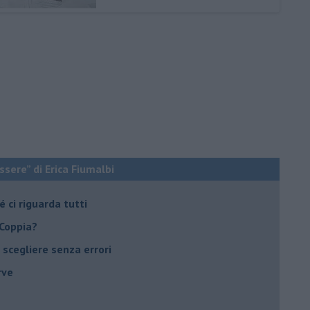
ssere” di Erica Fiumalbi
 ci riguarda tutti
 Coppia?
er scegliere senza errori
rve