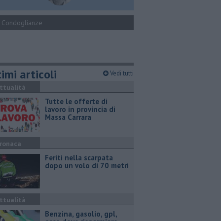
Condoglianze
imi articoli
Vedi tutti
ttualità
​Tutte le offerte di
lavoro in provincia di
Massa Carrara
ronaca
Feriti nella scarpata
dopo un volo di 70 metri
ttualità
​Benzina, gasolio, gpl,