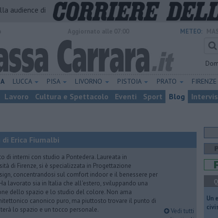
alla audience di
o
Aggiornato alle 07:00
METEO:
MAS
Dom
NA
LUCCA
PISA
LIVORNO
PISTOIA
PRATO
FIRENZ
Lavoro
Cultura e Spettacolo
Eventi
Sport
Blog
Intervi
di Erica Fiumalbi
to di interni con studio a Pontedera. Laureata in
sità di Firenze, si è specializzata in Progettazione
sign, concentrandosi sul comfort indoor e il benessere per
Q
. Ha lavorato sia in Italia che all'estero, sviluppando una
ne dello spazio e lo studio del colore. Non ama
​Un 
chitettonico canonico puro, ma piuttosto trovare il punto di
civ
abiterà lo spazio e un tocco personale.
Vedi tutti