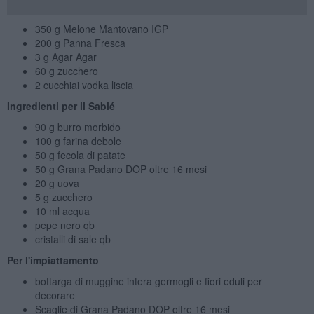
350 g Melone Mantovano IGP
200 g Panna Fresca
3 g Agar Agar
60 g zucchero
2 cucchiai vodka liscia
Ingredienti p
er il Sablé
90 g burro morbido
100 g farina debole
50 g fecola di patate
50 g Grana Padano DOP oltre 16 mesi
20 g uova
5 g zucchero
10 ml acqua
pepe nero qb
cristalli di sale qb
Per l'impiattamento
bottarga di muggine intera germogli e fiori eduli per
decorare
Scaglie di Grana Padano DOP oltre 16 mesi