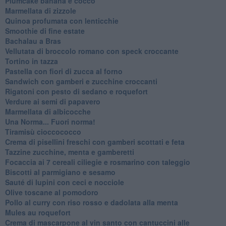
Plumcake banana e cocco
Marmellata di zizzole
Quinoa profumata con lenticchie
Smoothie di fine estate
Bachalau a Bras
Vellutata di broccolo romano con speck croccante
Tortino in tazza
Pastella con fiori di zucca al forno
Sandwich con gamberi e zucchine croccanti
Rigatoni con pesto di sedano e roquefort
Verdure ai semi di papavero
Marmellata di albicocche
Una Norma... Fuori norma!
Tiramisù cioccococco
Crema di pisellini freschi con gamberi scottati e feta
Tazzine zucchine, menta e gamberetti
Focaccia ai 7 cereali ciliegie e rosmarino con taleggio
Biscotti al parmigiano e sesamo
Sauté di lupini con ceci e nocciole
Olive toscane al pomodoro
Pollo al curry con riso rosso e dadolata alla menta
Mules au roquefort
Crema di mascarpone al vin santo con cantuccini alle