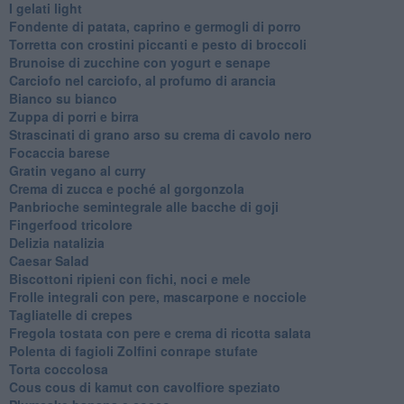
I gelati light
Fondente di patata, caprino e germogli di porro
Torretta con crostini piccanti e pesto di broccoli
Brunoise di zucchine con yogurt e senape
Carciofo nel carciofo, al profumo di arancia
Bianco su bianco
Zuppa di porri e birra
Strascinati di grano arso su crema di cavolo nero
Focaccia barese
Gratin vegano al curry
Crema di zucca e poché al gorgonzola
Panbrioche semintegrale alle bacche di goji
Fingerfood tricolore
Delizia natalizia
Caesar Salad
Biscottoni ripieni con fichi, noci e mele
Frolle integrali con pere, mascarpone e nocciole
Tagliatelle di crepes
Fregola tostata con pere e crema di ricotta salata
Polenta di fagioli Zolfini conrape stufate
Torta coccolosa
Cous cous di kamut con cavolfiore speziato