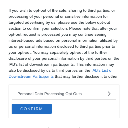
If you wish to opt-out of the sale, sharing to third parties, or
processing of your personal or sensitive information for
targeted advertising by us, please use the below opt-out
Se vuoi leggere le notizie principali della Toscana iscriviti alla
section to confirm your selection. Please note that after your
Newsletter QUInews - ToscanaMedia.
Arriva gratis tutti i giorni
opt-out request is processed you may continue seeing
alle 20:00 direttamente nella tua casella di posta.
interest-based ads based on personal information utilized by
us or personal information disclosed to third parties prior to
Basta cliccare
QUI
your opt-out. You may separately opt-out of the further
Ti potrebbe interessare anche:
disclosure of your personal information by third parties on the
IAB’s list of downstream participants. This information may
Articoli dal Blog “Raccontare di Gusto” di Rubina Rovini
also be disclosed by us to third parties on the
IAB’s List of
Vellutata di cime di rapa al cumino e latte di cocco
Downstream Participants
that may further disclose it to other
Spaghetti con crema di zucca e...
third parties.
Crostatina con crema al grana padano, gelatina al melone e
lavanda
Personal Data Processing Opt Outs
Meloncino, liquore al melone mantovano IGP
Gelato al melone mantovano
CONFIRM
Liquore al melone mantovano igp e peperoncino
Bon Bon di melone mantovano igp al grana padano
Melone mantovano IGP liquido con crostacei e molluschi
Carpaccio di manzo con caprino al melone mantovano