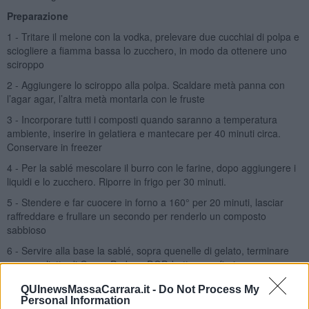
Preparazione
1 - Tritare il melone con la vodka, prelevare due cucchiai di polpa e
sciogliere a fiamma bassa lo zucchero, in modo da ottenere uno
sciroppo
2 - Aggiungere lo sciroppo alla polpa. Scaldare metà panna con
l’agar agar, l’altra metà montarla con le fruste
3 - Incorporare tutti i composti quando saranno a temperatura
ambiente, inserire in gelatiera e mantecare per 40 minuti circa.
Conservare in freezer
4 - Per la sablé mescolare il burro con le farine, dopo aggiungere i
liquidi e lo zucchero. Riporre in frigo per 30 minuti.
5 - Stendere e far cuocere in forno a 160° per 20 minuti, lasciar
raffreddare e frullare un secondo per renderlo un composto
sabbioso
6 - Servire alla base la sablé, sopra quenelle di gelato, terminare
con scagliette di Grana Padano DOP, bottarga e fiori
Rubina Rovini
QUInewsMassaCarrara.it -
Do Not Process My
Personal Information