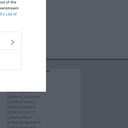
out of the
 downstream
B’s List of
IL NETWORK QuiNews.net
QuiNewsAbetone.it
QuiNewsAmiata.it
QuiNewsAnimali.it
QuiNewsArezzo.it
QuiNewsCasentino.it
QuiNewsCecina.it
QuiNewsChianti.it
QuiNewsCuoio.it
QuiNewsElba.it
i
QuiNewsEmpolese.it
QuiNewsFirenze.it