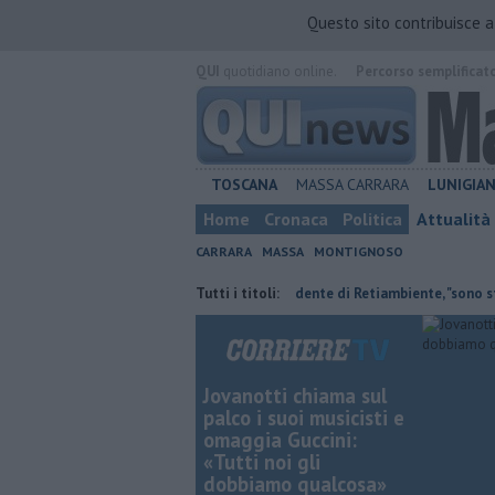
Questo sito contribuisce 
QUI
quotidiano online.
Percorso semplificat
TOSCANA
MASSA CARRARA
LUNIGIA
Home
Cronaca
Politica
Attualità
CARRARA
MASSA
MONTIGNOSO
anti ai nipoti
Il saluto del presidente di Retiambiente, "sono stati ann
Tutti i titoli:
Jovanotti chiama sul
palco i suoi musicisti e
omaggia Guccini:
«Tutti noi gli
dobbiamo qualcosa»