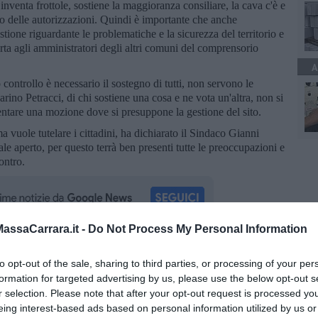
inventa frottole, sostiene la maggioranza consiliare, la cava c'è e
tto delle autorizzazioni. Quindi è importante che anche
tione riguardante le problematiche e la sicurezza del territorio e
ta agli amministratori degli altri comuni del comprensorio
A
 controllo è necessario il sostegno di tutti, non servono le
ino Petracci, di chi sostiene una cosa e ne vota un'altra, non si
entare una mozione dove si presuppone la gestione del sito.
 vuole tutelare i cittadini, ha dichiarato il Sindaco Gianni
e aperto, per questo terrà ben presenti tutte le preoccupazioni e
contro.
ssaCarrara.it -
Do Not Process My Personal Information
oscana iscriviti alla
Newsletter QUInews - ToscanaMedia.
to opt-out of the sale, sharing to third parties, or processing of your per
amente nella tua casella di posta.
formation for targeted advertising by us, please use the below opt-out s
r selection. Please note that after your opt-out request is processed y
eing interest-based ads based on personal information utilized by us or