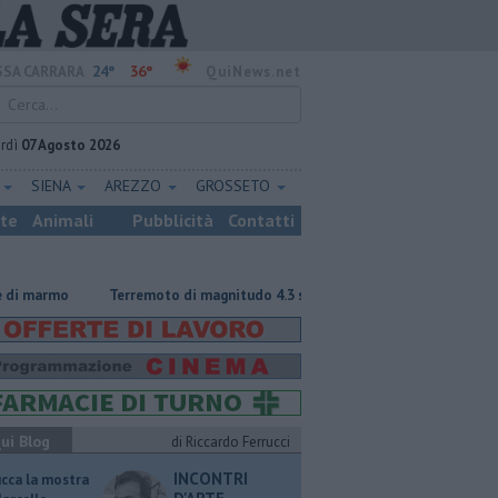
24°
36°
SA CARRARA
QuiNews.net
rdì
07 Agosto 2026
E
SIENA
AREZZO
GROSSETO
ste
Animali
Pubblicità
Contatti
rmo
Terremoto di magnitudo 4.3 scuote la Toscana
Tragedia sulle 
ui Blog
di Riccardo Ferrucci
INCONTRI
ucca la mostra