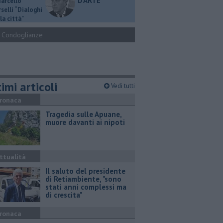
D'ARTE
Marcello
selli “Dialoghi
la città"
Condoglianze
imi articoli
Vedi tutti
ronaca
Tragedia sulle Apuane,
muore davanti ai nipoti
ttualità
Il saluto del presidente
di Retiambiente, "sono
stati anni complessi ma
di crescita"
ronaca