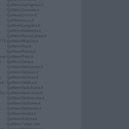
QuiNewsGarfagnana.it
QuiNewsGrosseto.it
QuiNewsLivorno.it
QuiNewsLucca.it
QuiNewsLunigiana.it
QuiNewsMaremma.it
QuiNewsMassaCarrara.it
ATTE
QuiNewsMugello.it
QuiNewsPisa.it
QuiNewsPistoia.it
nari
QuiNewsPrato.it
a
QuiNewsSiena.it
QuiNewsValbisenzio.it
QuiNewsValdarno.it
i
QuiNewsValdelsa.it
o e
QuiNewsValdera.it
QuiNewsValdichiana.it
lla
QuiNewsValdicornia.it
QuiNewsValdinievole.it
QuiNewsValdisieve.it
QuiNewsValtiberina.it
QuiNewsVersilia.it
QuiNewsVolterra.it
QuiNewsTango.com