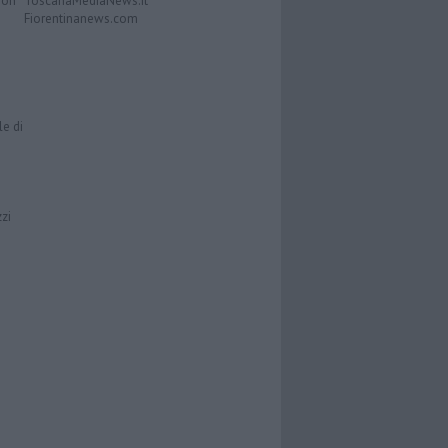
Don
ToscanaMediaNews.it
Fiorentinanews.com
le di
zzi