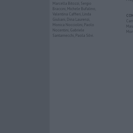
Marcella Bitozzi, Sergio
Braccini, Michele Bufalino,
Valentina Caffieri, Linda
CO
Giuliani, Dina Laurenzi,
Carr
Monica Nocciolini, Paolo
Mas
Nocentini, Gabriele
Mon
Santarnecchi, Paola Silvi.