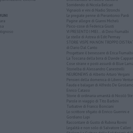
Sorridendo di Nicola Belcari
Vignaioli e vini di Nadio Stronchi
MUNI
Le pregiate penne di Pierantonio Pardi
ara
Pagine allegre di Gianni Micheli
sa
Psico-cose di Federica Giusti
tignoso
VI PRESENTO I MIEI... di Dino Fiumalbi
Le stelle di Astrea di Edit Permay
STORIE VISPE MA NON TROPPO DISTR
di Dario Dal Canto
Progettare il benessere di Erica Fiumalbi
La Toscana della birra di Davide Cappan
Cose strane e posti assurdi di Blue Lam
Storielba di Alessandro Canestrelli
NEURONEWS di Alberto Arturo Vergani
Pensieri della domenica di Libero Ventur
Fauda e balagan di Alfredo De Girolam
Enrico Catassi
Storie di ordinaria umanità di Nicolò Ste
Parole in viaggio di Tito Barbini
Turbative di Franco Bonciani
Lo scrittore sfigato di Enrico Guerrini e
Gordiano Lupi
Raccontare di Gusto di Rubina Rovini
Legalità e non solo di Salvatore Calleri