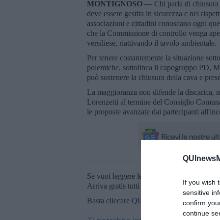
MONTIGNOSO —
Chi parla di chiusura 
deve essere gestita in sicurezza e nel rispe
associazioni e cittadini conoscano ogni ques
che la Commissione di controllo venga aper
versiliese, riattivando il tavolo ambientale.
Per tenere costantemente la situazione sotto
polemiche, sottolinea il capogruppo PD, Mar
può sostenere la chiusura della cava e pres
La maggioranza non difende la discarica, ma
Lorenzetti al termine del Consiglio Comunal
le proposte avanzate dai partecipanti all'in
QUInewsMa
Se vuoi leggere le notizie principali della T
If you wish 
Arriva gratis tutti i giorni alle 20:00 dirett
sensitive in
Basta cliccare
QUI
confirm you
continue se