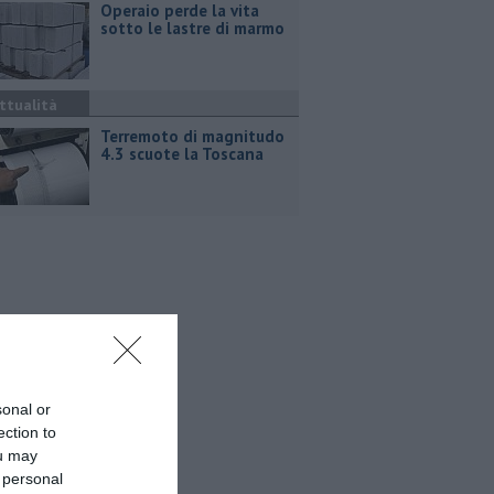
Operaio perde la vita
sotto le lastre di marmo
ttualità
Terremoto di magnitudo
4.3 scuote la Toscana
sonal or
ection to
ou may
 personal