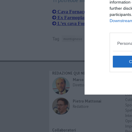
Ti potrebbe interessare anche:
information 
further disc
​Cava Fornace al centro del consiglio
participants
Ex Farmoplant, polemica senza fine
Downstream 
L’ex cava Fornace bloccata dai comit
Tag
montignoso
partito democratico
consig
Persona
REDAZIONE QUI NEWS
CAT
Cro
Marco Migli
Poli
Direttore Responsabile
Attu
Eco
Cult
Pietro Mattonai
Spo
Redattore
Spet
Inte
Opi
Imp
Collaboratori
Pro