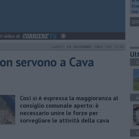
di 
Scar
con 
QUI
SABATO
10 DICEMBRE 2016
ORE 15:40
Ult
non servono a Cava
C
Così si è espressa la maggioranza al
A
consiglio comunale aperto: è
necessario unire le forze per
sorvegliare le attività della cava
C