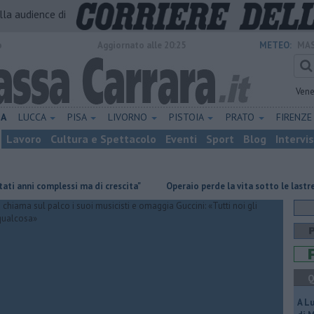
alla audience di
o
Aggiornato alle 20:25
METEO:
MAS
Vene
NA
LUCCA
PISA
LIVORNO
PISTOIA
PRATO
FIRENZ
Lavoro
Cultura e Spettacolo
Eventi
Sport
Blog
Intervi
i complessi ma di crescita"
Operaio perde la vita sotto le lastre di ma
Q
A L