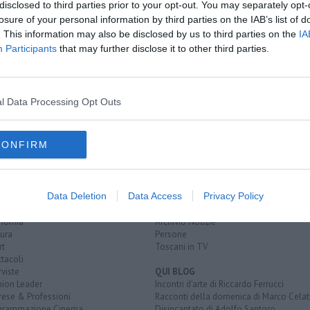
disclosed to third parties prior to your opt-out. You may separately opt-
losure of your personal information by third parties on the IAB’s list of
 comunale
. This information may also be disclosed by us to third parties on the
IA
Participants
that may further disclose it to other third parties.
ati
lio comunale
l Data Processing Opt Outs
CONFIRM
EGORIE
RUBRICHE
naca
Le notizie di oggi
Data Deletion
Data Access
Privacy Policy
tica
Più Letti della settimana
alità
Più Letti del mese
nomia
Archivio Notizie
ura
Persone
rt
Toscani in TV
tacoli
rviste
QUI BLOG
nion Leader
Incontri d'arte di Riccardo Ferrucci
rese & Professioni
Racconti della domenica di Marco Celat
grammazione Cinema
Disincantato di Adolfo Santoro