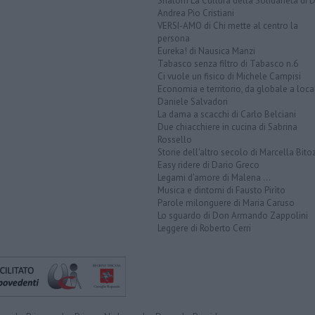
Shalom La Cultura della Solidarietà di 
Andrea Pio Cristiani
VERSI-AMO di Chi mette al centro la
persona
Eureka! di Nausica Manzi
Tabasco senza filtro di Tabasco n.6
Ci vuole un fisico di Michele Campisi
Economia e territorio, da globale a loca
Daniele Salvadori
La dama a scacchi di Carlo Belciani
Due chiacchiere in cucina di Sabrina
Rossello
Storie dell'altro secolo di Marcella Bito
Easy ridere di Dario Greco
Legami d'amore di Malena ...
Musica e dintorni di Fausto Pirìto
Parole milonguere di Maria Caruso
Lo sguardo di Don Armando Zappolini
Leggere di Roberto Cerri