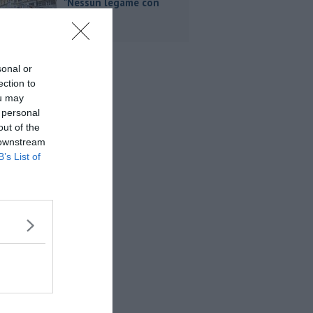
"Nessun legame con
Giacetti"
sonal or
ection to
ou may
 personal
out of the
 downstream
B’s List of