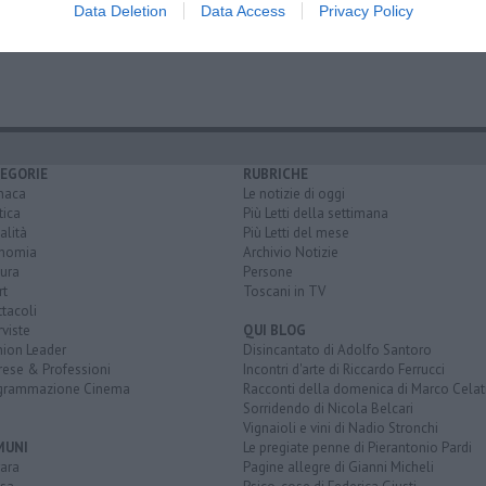
Data Deletion
Data Access
Privacy Policy
o
sacco e vanzetti
piazza della vittoria
fivizzano
pontremoli
EGORIE
RUBRICHE
naca
Le notizie di oggi
tica
Più Letti della settimana
alità
Più Letti del mese
nomia
Archivio Notizie
ura
Persone
rt
Toscani in TV
tacoli
rviste
QUI BLOG
nion Leader
Disincantato di Adolfo Santoro
rese & Professioni
Incontri d'arte di Riccardo Ferrucci
grammazione Cinema
Racconti della domenica di Marco Celat
Sorridendo di Nicola Belcari
Vignaioli e vini di Nadio Stronchi
MUNI
Le pregiate penne di Pierantonio Pardi
ara
Pagine allegre di Gianni Micheli