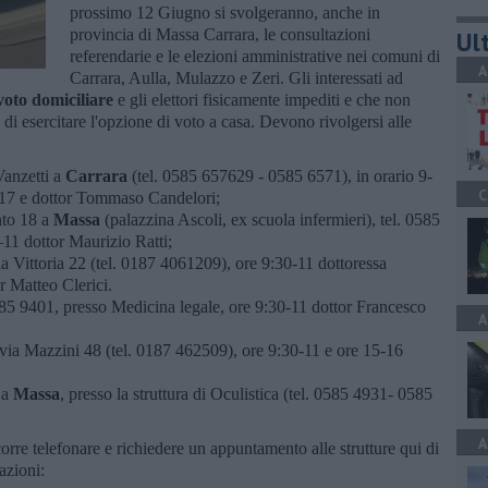
prossimo 12 Giugno si svolgeranno, anche in
provincia di Massa Carrara, le consultazioni
Ult
referendarie e le elezioni amministrative nei comuni di
A
Carrara, Aulla, Mulazzo e Zeri. Gli interessati ad
voto domiciliare
e gli elettori fisicamente impediti e che non
di esercitare l'opzione di voto a casa. Devono rivolgersi alle
Vanzetti a
Carrara
(tel. 0585 657629 - 0585 6571), in orario 9-
C
–17 e dottor Tommaso Candelori;
nto 18 a
Massa
(palazzina Ascoli, ex scuola infermieri), tel. 0585
1 dottor Maurizio Ratti;
la Vittoria 22 (tel. 0187 4061209), ore 9:30-11 dottoressa
r Matteo Clerici.
0585 9401, presso Medicina legale, ore 9:30-11 dottor Francesco
A
n via Mazzini 48 (tel. 0187 462509), ore 9:30-11 e ore 15-16
 a
Massa
, presso la struttura di Oculistica (tel. 0585 4931- 0585
A
orre telefonare e richiedere un appuntamento alle strutture qui di
cazioni: