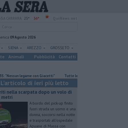
25°
36°
SA CARRARA
QuiNews.net
enica
09 Agosto 2026
E
SIENA
AREZZO
GROSSETO
ste
Animali
Pubblicità
Contatti
un legame con Giacetti"
​Tutte le offerte di lavoro in provincia di Mass
L'articolo di ieri più letto
riti nella scarpata dopo un volo di
 metri
A bordo del pick-up finito
fuori strada un uomo e una
donna, soccorsi nella notte
e trasportati all'ospedale
Apuane di Massa con