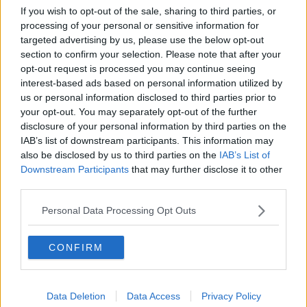
Covid ancora a tre cifre tra i comuni delle Apuane
If you wish to opt-out of the sale, sharing to third parties, or
processing of your personal or sensitive information for
​Benzina, gasolio, gpl, ecco dove risparmiare
targeted advertising by us, please use the below opt-out
section to confirm your selection. Please note that after your
​Benzina, gasolio, gpl, ecco dove risparmiare
opt-out request is processed you may continue seeing
interest-based ads based on personal information utilized by
​Benzina, gasolio, gpl, ecco dove risparmiare
us or personal information disclosed to third parties prior to
your opt-out. You may separately opt-out of the further
Oltre 200 nuovi contagi tra Massa e Carrara
disclosure of your personal information by third parties on the
IAB’s list of downstream participants. This information may
Tra Apuane e Lunigiana altri 254 casi Covid
also be disclosed by us to third parties on the
IAB’s List of
Downstream Participants
that may further disclose it to other
Covid, altri 408 casi tra Apuane e Lunigiana
third parties.
Personal Data Processing Opt Outs
Oltre 100 nuovi casi di Covid tra Massa e Carrara
Covid, 3 decessi in 24 ore
CONFIRM
Elezioni 2022, come votare a domicilio
Data Deletion
Data Access
Privacy Policy
Altri 53 contagi nella provincia Apuana