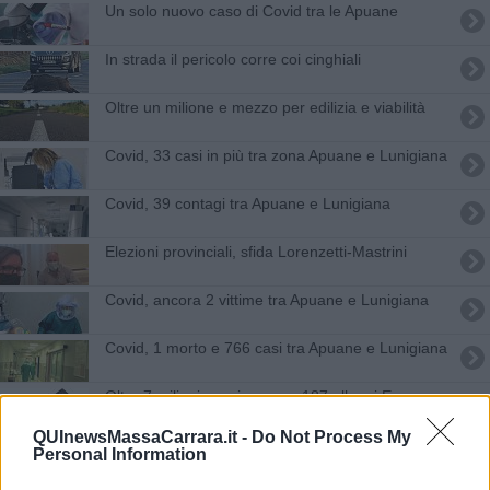
Un solo nuovo caso di Covid tra le Apuane
In strada il pericolo corre coi cinghiali
Oltre un milione e mezzo per edilizia e viabilità
Covid, 33 casi in più tra zona Apuane e Lunigiana
Covid, 39 contagi tra Apuane e Lunigiana
Elezioni provinciali, sfida Lorenzetti-Mastrini
Covid, ancora 2 vittime tra Apuane e Lunigiana
Covid, 1 morto e 766 casi tra Apuane e Lunigiana
Oltre 7 milioni per rinnovare 187 alloggi Erp
QUInewsMassaCarrara.it -
Do Not Process My
Covid, 1 morto e 174 casi tra Massa e Carrara
Personal Information