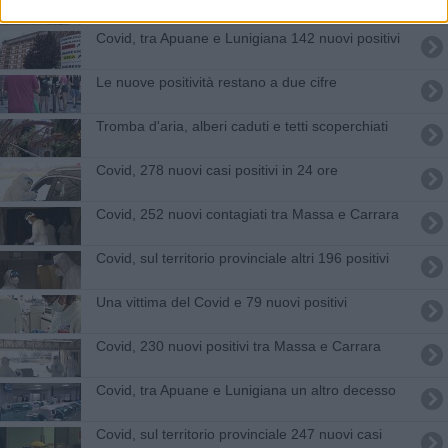
Covid, tra Apuane e Lunigiana 142 nuovi positivi
Le nuove positività restano a due cifre
Tromba d'aria, alberi caduti e tetti scoperchiati
Covid, 278 nuovi casi positivi in 24 ore
Covid, 252 nuovi contagiati tra Massa e Carrara
Covid, sul territorio provinciale altri 196 positivi
Una vittima del Covid e 79 nuovi positivi
Covid, 230 nuovi positivi tra Massa e Carrara
Covid, tra Apuane e Lunigiana un altro decesso
Covid, sul territorio provinciale 247 nuovi casi