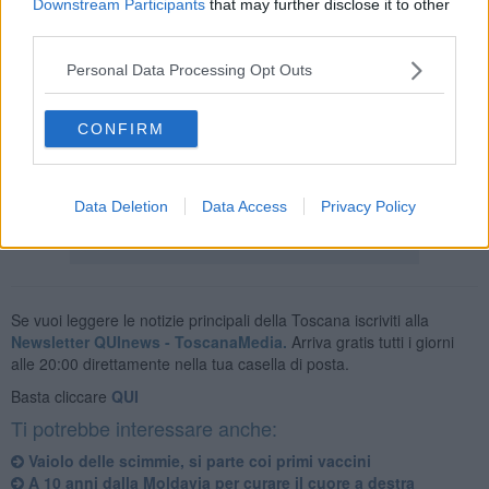
Downstream Participants
that may further disclose it to other
I tamponi positivi emersi in più rispetto a ieri si trovano nei territori
third parties.
comunali di Aulla 4, Carrara 9, Fivizzano 2,
Massa 16
, Montignoso
3, Podenzana 1, Pontremoli 1, Tresana 1, Villafranca in Lunigiana
Personal Data Processing Opt Outs
3.
Nel territorio della
Asl Nord Ovest
oggi sono 221 i nuovi casi
CONFIRM
riscontrati.
Per leggere i dati relativi a tutta la Toscana
clicca qui
.
Data Deletion
Data Access
Privacy Policy
Se vuoi leggere le notizie principali della Toscana iscriviti alla
Newsletter QUInews - ToscanaMedia.
Arriva gratis tutti i giorni
alle 20:00 direttamente nella tua casella di posta.
Basta cliccare
QUI
Ti potrebbe interessare anche:
Vaiolo delle scimmie, si parte coi primi vaccini
A 10 anni dalla Moldavia per curare il cuore a destra