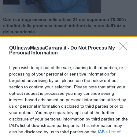
Con i contagi emersi nelle ultime 24 ore superano i 70.000 i
cittadini della provincia rimasti infettati dal virus dall'inizio
della pandemia
QUInewsMassaCarrara.it -
Do Not Process My
Personal Information
If you wish to opt-out of the sale, sharing to third parties, or
PROVINCIA DI MASSA-CARRARA —
Sono
40 i nuovi casi
di
processing of your personal or sensitive information for
contagio da Covid-19 emersi nelle ultime 24 ore sul territorio
targeted advertising by us, please use the below opt-out
provinciale di Massa Carrara, tra le zone Apuane e Lunigiana dove
section to confirm your selection. Please note that after your
complessivamente da inizio pandemia le persone positive sono ad
opt-out request is processed you may continue seeing
oggi 70.002.
interest-based ads based on personal information utilized by
Non si registra alcun
nuovo
decesso
, il che lascia invariata la
us or personal information disclosed to third parties prior to
triste conta delle morti riconducibili al virus a 683 in provincia
your opt-out. You may separately opt-out of the further
dall'inizio dell'emergenza sanitaria.
disclosure of your personal information by third parties on the
IAB’s list of downstream participants. This information may
also be disclosed by us to third parties on the
IAB’s List of