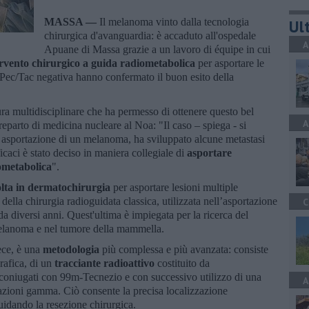
MASSA —
Il melanoma vinto dalla tecnologia
Ult
chirurgica d'avanguardia: è accaduto all'ospedale
A
Apuane di Massa grazie a un lavoro di équipe in cui
ervento
chirurgico a guida radiometabolica
per asportare le
 Pec/Tac negativa hanno confermato il buon esito della
ura multidisciplinare che ha permesso di ottenere questo bel
A
l reparto di medicina nucleare al Noa: "Il caso – spiega - si
le asportazione di un melanoma, ha sviluppato alcune metastasi
icaci è stato deciso in maniera collegiale di
asportare
iometabolica
".
olta in dermatochirurgia
per asportare lesioni multiple
della chirurgia radioguidata classica, utilizzata nell’asportazione
C
a diversi anni. Quest'ultima è impiegata per la ricerca del
elanoma e nel tumore della mammella.
ece, è una
metodologia
più complessa e più avanzata: consiste
grafica, di un
tracciante radioattivo
costituito da
coniugati con 99m-Tecnezio e con successivo utilizzo di una
A
iazioni gamma. Ciò consente la precisa localizzazione
guidando la resezione chirurgica.