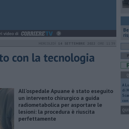
​B
ri
MERCOLEDÌ
14 SETTEMBRE 2022
ORE 11:39
to con la tecnologia
Q
A L
All'ospedale Apuane è stato eseguito
di 
Scar
un intervento chirurgico a guida
con 
radiometabolica per asportare le
QUI
lesioni: la procedura è riuscita
perfettamente