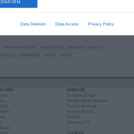
CONFIRM
so
Data Deletion
Data Access
Privacy Policy
 cuore malato
omplessi
linfonodo sentinella
cancro al seno
albumina
tecnezio
oncologia
dermatologia
livorno
versilia
EGORIE
RUBRICHE
naca
Le notizie di oggi
tica
Più Letti della settimana
alità
Più Letti del mese
nomia
Archivio Notizie
ura
Persone
rt
Toscani in TV
tacoli
rviste
QUI BLOG