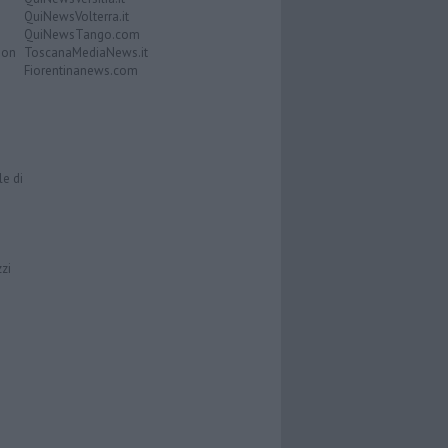
QuiNewsVolterra.it
QuiNewsTango.com
Don
ToscanaMediaNews.it
Fiorentinanews.com
le di
zzi