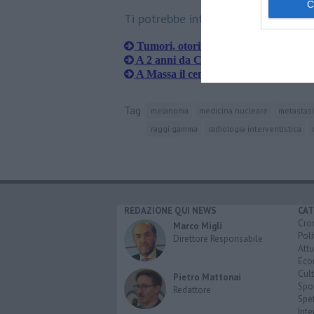
Ti potrebbe interessare anche:
Tumori, otorinolaringoiatri a congres
A 2 anni da Casablanca per curare il
​A Massa il centro dentale per i casi c
Tag
melanoma
medicina nucleare
metastasi
raggi gamma
radiologia interventistica
REDAZIONE QUI NEWS
CAT
Cro
Marco Migli
Poli
Direttore Responsabile
Attu
Eco
Cult
Pietro Mattonai
Spo
Redattore
Spet
Inte