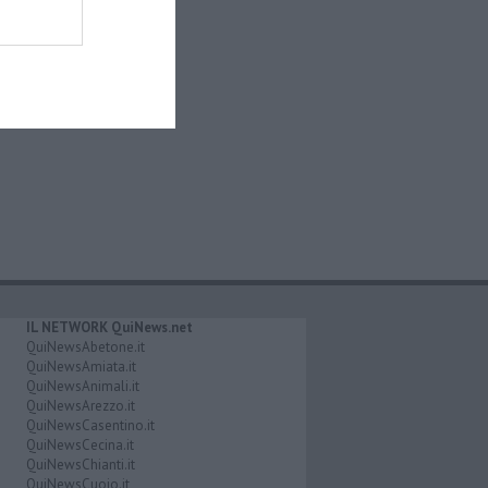
IL NETWORK QuiNews.net
QuiNewsAbetone.it
QuiNewsAmiata.it
QuiNewsAnimali.it
QuiNewsArezzo.it
QuiNewsCasentino.it
QuiNewsCecina.it
QuiNewsChianti.it
QuiNewsCuoio.it