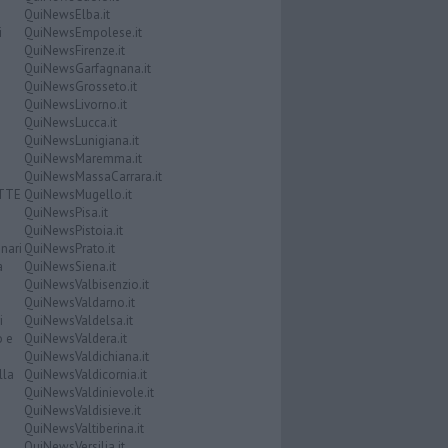
QuiNewsElba.it
i
QuiNewsEmpolese.it
QuiNewsFirenze.it
QuiNewsGarfagnana.it
QuiNewsGrosseto.it
QuiNewsLivorno.it
QuiNewsLucca.it
QuiNewsLunigiana.it
QuiNewsMaremma.it
QuiNewsMassaCarrara.it
ATTE
QuiNewsMugello.it
QuiNewsPisa.it
QuiNewsPistoia.it
nari
QuiNewsPrato.it
a
QuiNewsSiena.it
QuiNewsValbisenzio.it
QuiNewsValdarno.it
i
QuiNewsValdelsa.it
o e
QuiNewsValdera.it
QuiNewsValdichiana.it
lla
QuiNewsValdicornia.it
QuiNewsValdinievole.it
QuiNewsValdisieve.it
QuiNewsValtiberina.it
QuiNewsVersilia.it