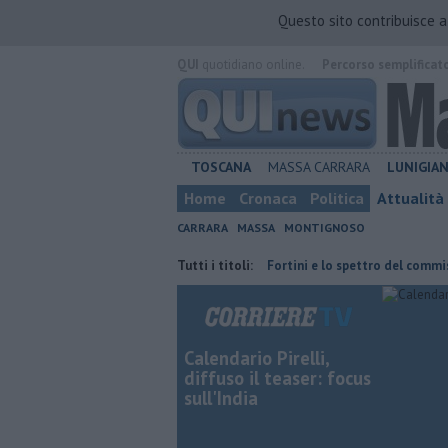
Questo sito contribuisce 
QUI
quotidiano online.
Percorso semplificat
TOSCANA
MASSA CARRARA
LUNIGIA
Home
Cronaca
Politica
Attualità
CARRARA
MASSA
MONTIGNOSO
acetti"
Retiambiente, il dopo Fortini e lo spettro del commissariame
Tutti i titoli:
Calendario Pirelli,
diffuso il teaser: focus
sull'India