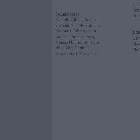
Opi
Imp
Collaboratori
Pro
Marcella Bitozzi, Sergio
Braccini, Michele Bufalino,
Valentina Caffieri, Linda
CO
Giuliani, Dina Laurenzi,
Carr
Monica Nocciolini, Paolo
Mas
Nocentini, Gabriele
Mon
Santarnecchi, Paola Silvi.