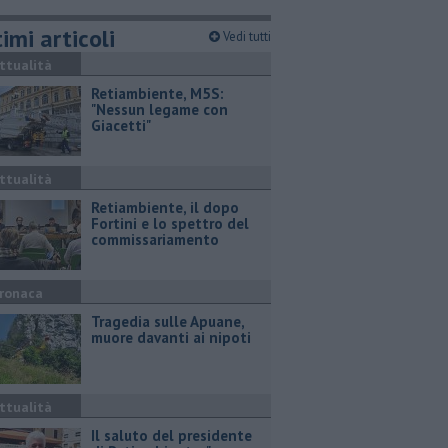
imi articoli
Vedi tutti
ttualità
Retiambiente, M5S:
"Nessun legame con
Giacetti"
ttualità
Retiambiente, il dopo
Fortini e lo spettro del
commissariamento
ronaca
Tragedia sulle Apuane,
muore davanti ai nipoti
ttualità
Il saluto del presidente