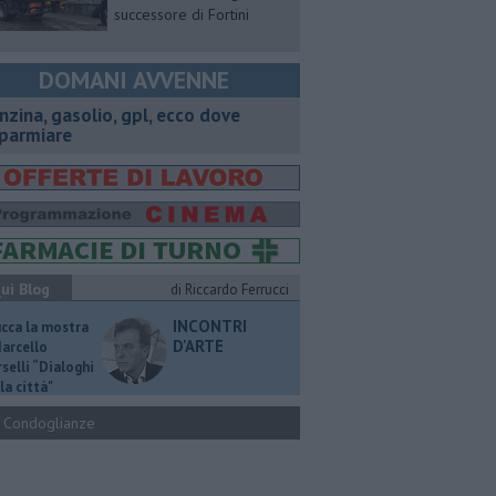
successore di Fortini
DOMANI AVVENNE
enzina, gasolio, gpl, ecco dove
sparmiare
ui Blog
di Riccardo Ferrucci
INCONTRI
ucca la mostra
D'ARTE
Marcello
selli “Dialoghi
la città"
Condoglianze