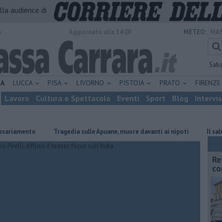
alla audience di
o
Aggiornato alle 14:08
METEO:
MAS
Sab
NA
LUCCA
PISA
LIVORNO
PISTOIA
PRATO
FIRENZ
Lavoro
Cultura e Spettacolo
Eventi
Sport
Blog
Intervi
nto
Tragedia sulle Apuane, muore davanti ai nipoti
Il saluto del p
Re
co