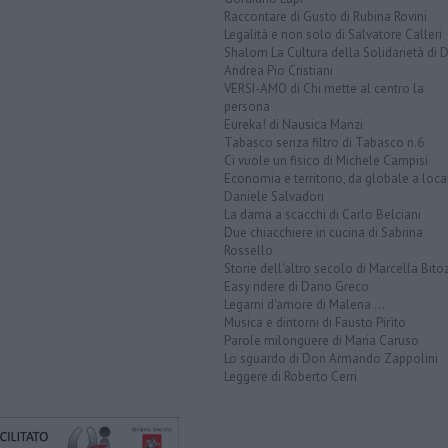
Raccontare di Gusto di Rubina Rovini
Legalità e non solo di Salvatore Calleri
Shalom La Cultura della Solidarietà di 
Andrea Pio Cristiani
VERSI-AMO di Chi mette al centro la
persona
Eureka! di Nausica Manzi
Tabasco senza filtro di Tabasco n.6
Ci vuole un fisico di Michele Campisi
Economia e territorio, da globale a loca
Daniele Salvadori
La dama a scacchi di Carlo Belciani
Due chiacchiere in cucina di Sabrina
Rossello
Storie dell'altro secolo di Marcella Bito
Easy ridere di Dario Greco
Legami d'amore di Malena ...
Musica e dintorni di Fausto Pirìto
Parole milonguere di Maria Caruso
Lo sguardo di Don Armando Zappolini
Leggere di Roberto Cerri