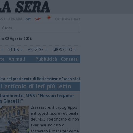
24°
34°
SA CARRARA
QuiNews.net
ato
08 Agosto 2026
E
SIENA
AREZZO
GROSSETO
ste
Animali
Pubblicità
Contatti
residente di Retiambiente, "sono stati anni complessi ma di crescita"
Ret
L'articolo di ieri più letto
tiambiente, M5S: "Nessun legame
n Giacetti"
L'assessore, il capogruppo
e il coordinatore regionale
del M5S specificano di non
aver mai indicato o
sostenuto il manager come