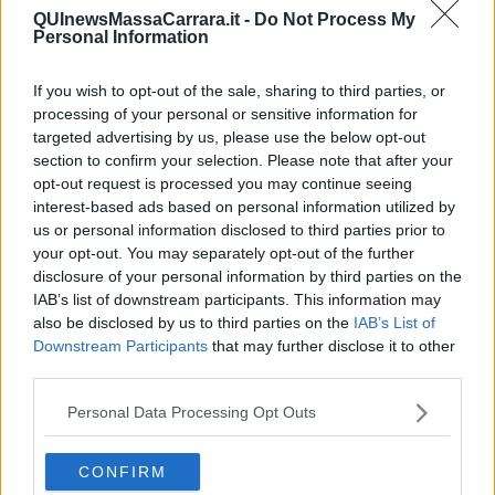
QUInewsMassaCarrara.it -
Do Not Process My
Personal Information
If you wish to opt-out of the sale, sharing to third parties, or
Ecco l'elenco dei prezzi del carburante in provincia di Massa-
processing of your personal or sensitive information for
Carrara. Comune per comune gli impianti più economici dove
targeted advertising by us, please use the below opt-out
fare rifornimento.
section to confirm your selection. Please note that after your
opt-out request is processed you may continue seeing
interest-based ads based on personal information utilized by
us or personal information disclosed to third parties prior to
your opt-out. You may separately opt-out of the further
disclosure of your personal information by third parties on the
PROVINCIA DI MASSA-CARRARA —
Questi i prezzi dei carburanti
IAB’s list of downstream participants. This information may
rilevati al giorno 08 novembre 2025
dal
Ministero dello
also be disclosed by us to third parties on the
IAB’s List of
sviluppo economico
Downstream Participants
that may further disclose it to other
third parties.
Personal Data Processing Opt Outs
CONFIRM