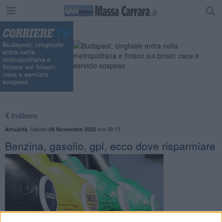
Budapest, cinghiale
entra nella
metropolitana e
finisce sui binari:
caos e servizio
sospeso
Indietro
,
Sabato
ore 09:15
Attualità
08 Novembre 2025
Benzina, gasolio, gpl, ecco dove risparmiare