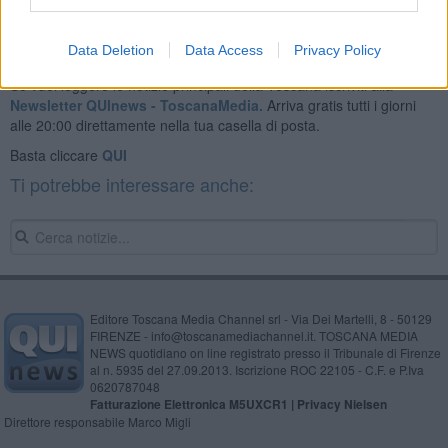
Data Deletion
Data Access
Privacy Policy
Se vuoi leggere le notizie principali della Toscana iscriviti alla
Newsletter QUInews - ToscanaMedia.
Arriva gratis tutti i giorni
alle 20:00 direttamente nella tua casella di posta.
Basta cliccare
QUI
Ti potrebbe interessare anche:
Editore Toscana Media Channel srl - Via Dei Martelli, 8 - 50129
FIRENZE - info@toscanamediachannel.it. TOSCANA MEDIA
NEWS quotidiano on line registrato presso il Tribunale di Firenze
al n. 5935 del 27.09.2013. Iscrizione ROC 22105 - C.F. e P.Iva
0620787048
Fatturazione Elettronica M5UXCR1 |
Privacy Nielsen
Direttore responsabile Marco Migli