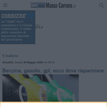
La "sfida" tra il
cameriere e il cliente
maleducato: il video
dello scambio di
banconote lanciate
sul pavimento
Indietro
,
Sabato
ore 09:15
Attualità
30 Maggio 2026
Benzina, gasolio, gpl, ecco dove risparmiare