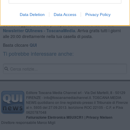
Data Deletion
Data Access
Privacy Policy
Se vuoi leggere le notizie principali della Toscana iscriviti alla
Newsletter QUInews - ToscanaMedia.
Arriva gratis tutti i giorni
alle 20:00 direttamente nella tua casella di posta.
Basta cliccare
QUI
Ti potrebbe interessare anche:
Editore Toscana Media Channel srl - Via Dei Martelli, 8 - 50129
FIRENZE - info@toscanamediachannel.it. TOSCANA MEDIA
NEWS quotidiano on line registrato presso il Tribunale di Firenze
al n. 5935 del 27.09.2013. Iscrizione ROC 22105 - C.F. e P.Iva
0620787048
Fatturazione Elettronica M5UXCR1 |
Privacy Nielsen
Direttore responsabile Marco Migli