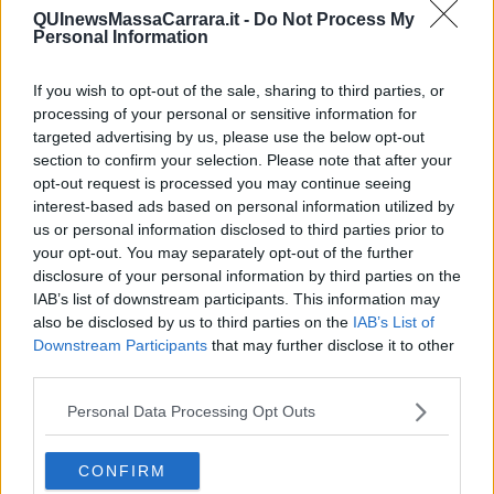
QUInewsMassaCarrara.it -
Do Not Process My
Personal Information
If you wish to opt-out of the sale, sharing to third parties, or
Ecco l'elenco dei prezzi del carburante in provincia di Massa-
processing of your personal or sensitive information for
Carrara. Comune per comune gli impianti più economici dove
targeted advertising by us, please use the below opt-out
fare rifornimento.
section to confirm your selection. Please note that after your
opt-out request is processed you may continue seeing
interest-based ads based on personal information utilized by
us or personal information disclosed to third parties prior to
your opt-out. You may separately opt-out of the further
disclosure of your personal information by third parties on the
PROVINCIA DI MASSA-CARRARA —
Questi i prezzi dei carburanti
IAB’s list of downstream participants. This information may
rilevati al giorno 30 May 2026
dal
Ministero dello sviluppo
also be disclosed by us to third parties on the
IAB’s List of
economico
Downstream Participants
that may further disclose it to other
third parties.
Personal Data Processing Opt Outs
CONFIRM