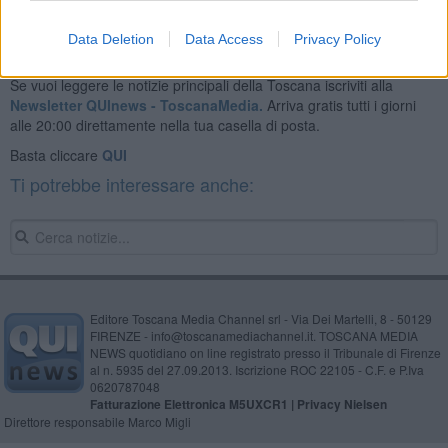
Data Deletion
Data Access
Privacy Policy
Se vuoi leggere le notizie principali della Toscana iscriviti alla
Newsletter QUInews - ToscanaMedia.
Arriva gratis tutti i giorni
alle 20:00 direttamente nella tua casella di posta.
Basta cliccare
QUI
Ti potrebbe interessare anche:
Editore Toscana Media Channel srl - Via Dei Martelli, 8 - 50129
FIRENZE - info@toscanamediachannel.it. TOSCANA MEDIA
NEWS quotidiano on line registrato presso il Tribunale di Firenze
al n. 5935 del 27.09.2013. Iscrizione ROC 22105 - C.F. e P.Iva
0620787048
Fatturazione Elettronica M5UXCR1 |
Privacy Nielsen
Direttore responsabile Marco Migli