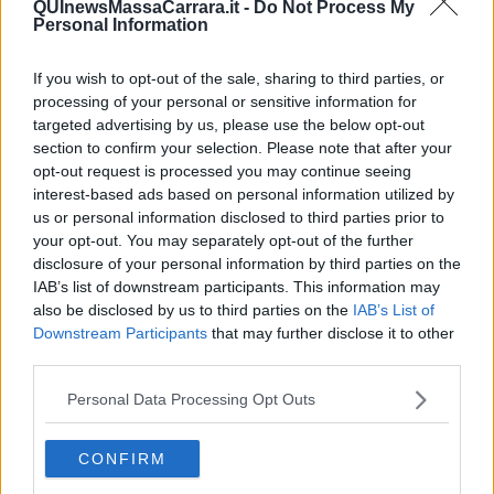
QUInewsMassaCarrara.it -
Do Not Process My
Personal Information
If you wish to opt-out of the sale, sharing to third parties, or
processing of your personal or sensitive information for
Ecco l'elenco dei prezzi del carburante in provincia di Massa-
targeted advertising by us, please use the below opt-out
Carrara. Comune per comune gli impianti più economici dove
fare rifornimento.
section to confirm your selection. Please note that after your
opt-out request is processed you may continue seeing
interest-based ads based on personal information utilized by
us or personal information disclosed to third parties prior to
your opt-out. You may separately opt-out of the further
disclosure of your personal information by third parties on the
IAB’s list of downstream participants. This information may
PROVINCIA DI MASSA-CARRARA —
Questi i prezzi dei carburanti
rilevati al giorno 20 June 2026
dal
Ministero dello sviluppo
also be disclosed by us to third parties on the
IAB’s List of
economico
Downstream Participants
that may further disclose it to other
third parties.
Personal Data Processing Opt Outs
CONFIRM