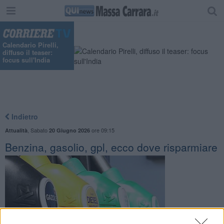
Calendario Pirelli,
diffuso il teaser:
focus sull'India
Indietro
,
Sabato
ore 09:15
Attualità
20 Giugno 2026
Benzina, gasolio, gpl, ecco dove risparmiare