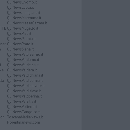
QuiNewsLivorno.it
QuiNewsLucca.it
QuiNewsLunigiana.it
QuiNewsMaremma.it
QuiNewsMassaCarrara.it
ATTE
QuiNewsMugello.it
QuiNewsPisa.it
QuiNewsPistoia.it
nari
QuiNewsPrato.it
a
QuiNewsSiena.it
QuiNewsValbisenzio.it
QuiNewsValdarno.it
i
QuiNewsValdelsa.it
o e
QuiNewsValdera.it
QuiNewsValdichiana.it
lla
QuiNewsValdicornia.it
QuiNewsValdinievole.it
QuiNewsValdisieve.it
QuiNewsValtiberina.it
QuiNewsVersilia.it
QuiNewsVolterra.it
QuiNewsTango.com
Don
ToscanaMediaNews.it
Fiorentinanews.com