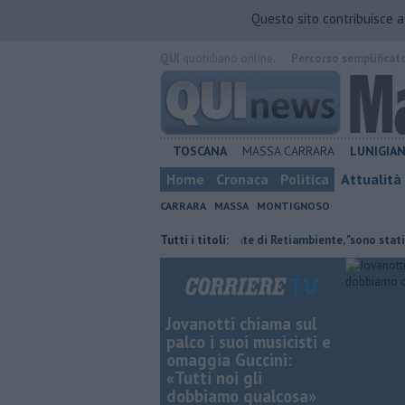
Questo sito contribuisce 
QUI
quotidiano online.
Percorso semplificat
TOSCANA
MASSA CARRARA
LUNIGIA
Home
Cronaca
Politica
Attualità
CARRARA
MASSA
MONTIGNOSO
i ai nipoti
Il saluto del presidente di Retiambiente, "sono stati anni c
Tutti i titoli:
Jovanotti chiama sul
palco i suoi musicisti e
omaggia Guccini:
«Tutti noi gli
dobbiamo qualcosa»