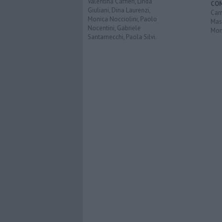
Valentina Caffieri, Linda
CO
Giuliani, Dina Laurenzi,
Carr
Monica Nocciolini, Paolo
Mas
Nocentini, Gabriele
Mon
Santarnecchi, Paola Silvi.