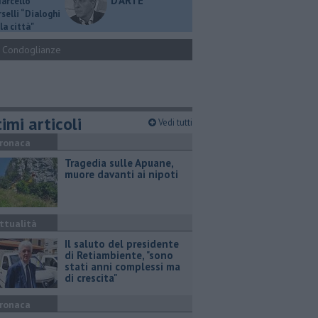
D'ARTE
Marcello
selli “Dialoghi
la città"
Condoglianze
imi articoli
Vedi tutti
ronaca
Tragedia sulle Apuane,
muore davanti ai nipoti
ttualità
Il saluto del presidente
di Retiambiente, "sono
stati anni complessi ma
di crescita"
ronaca