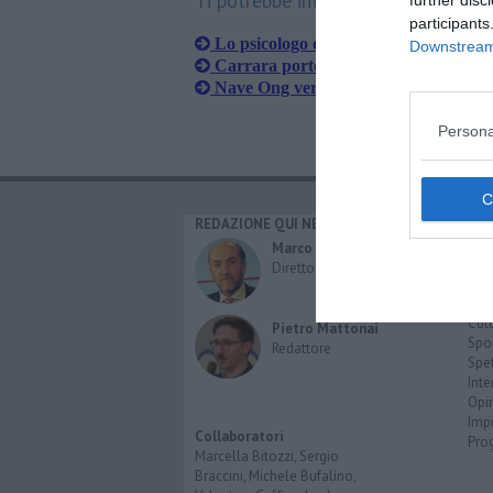
Ti potrebbe interessare anche:
participants
Lo psicologo di base in zona Apuane è
Downstream 
Carrara porto sicuro, allestite le aree
Nave Ong verso la Toscana con 95 mi
Persona
REDAZIONE QUI NEWS
CAT
Cro
Marco Migli
Poli
Direttore Responsabile
Attu
Eco
Cult
Pietro Mattonai
Spo
Redattore
Spet
Inte
Opi
Imp
Collaboratori
Pro
Marcella Bitozzi, Sergio
Braccini, Michele Bufalino,