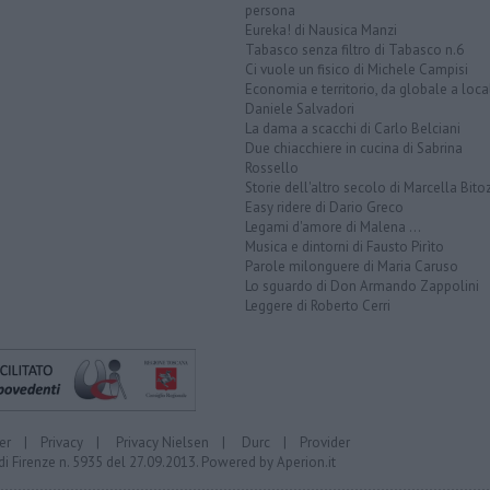
persona
Eureka! di Nausica Manzi
Tabasco senza filtro di Tabasco n.6
Ci vuole un fisico di Michele Campisi
Economia e territorio, da globale a loca
Daniele Salvadori
La dama a scacchi di Carlo Belciani
Due chiacchiere in cucina di Sabrina
Rossello
Storie dell'altro secolo di Marcella Bito
Easy ridere di Dario Greco
Legami d'amore di Malena ...
Musica e dintorni di Fausto Pirìto
Parole milonguere di Maria Caruso
Lo sguardo di Don Armando Zappolini
Leggere di Roberto Cerri
er
|
Privacy
|
Privacy Nielsen
|
Durc
|
Provider
di Firenze n. 5935 del 27.09.2013. Powered by
Aperion.it