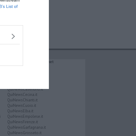
B’s List of
IL NETWORK QuiNews.net
QuiNewsAbetone.it
QuiNewsAmiata.it
QuiNewsAnimali.it
QuiNewsArezzo.it
QuiNewsCasentino.it
QuiNewsCecina.it
QuiNewsChianti.it
QuiNewsCuoio.it
QuiNewsElba.it
i
QuiNewsEmpolese.it
QuiNewsFirenze.it
QuiNewsGarfagnana.it
QuiNewsGrosseto.it