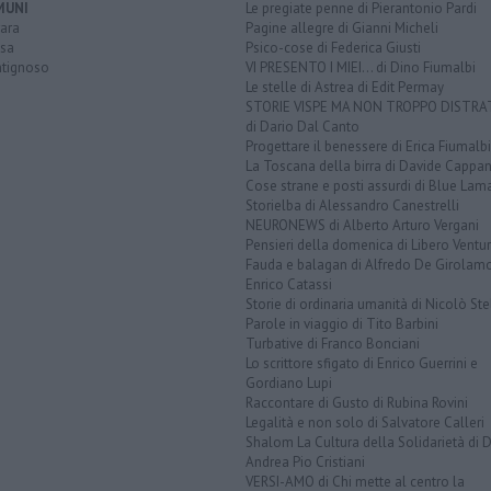
MUNI
Le pregiate penne di Pierantonio Pardi
ara
Pagine allegre di Gianni Micheli
sa
Psico-cose di Federica Giusti
tignoso
VI PRESENTO I MIEI... di Dino Fiumalbi
Le stelle di Astrea di Edit Permay
STORIE VISPE MA NON TROPPO DISTR
di Dario Dal Canto
Progettare il benessere di Erica Fiumalbi
La Toscana della birra di Davide Cappan
Cose strane e posti assurdi di Blue Lam
Storielba di Alessandro Canestrelli
NEURONEWS di Alberto Arturo Vergani
Pensieri della domenica di Libero Ventur
Fauda e balagan di Alfredo De Girolam
Enrico Catassi
Storie di ordinaria umanità di Nicolò Ste
Parole in viaggio di Tito Barbini
Turbative di Franco Bonciani
Lo scrittore sfigato di Enrico Guerrini e
Gordiano Lupi
Raccontare di Gusto di Rubina Rovini
Legalità e non solo di Salvatore Calleri
Shalom La Cultura della Solidarietà di 
Andrea Pio Cristiani
VERSI-AMO di Chi mette al centro la