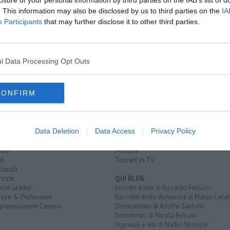
. This information may also be disclosed by us to third parties on the
IA
 realtà
Participants
that may further disclose it to other third parties.
 d'accoglienza
granti a bordo
l Data Processing Opt Outs
CONFIRM
EGORIE
RUBRICHE
naca
Le notizie di oggi
tica
Più Letti della settimana
Data Deletion
Data Access
Privacy Policy
alità
Più Letti del mese
nomia
Archivio Notizie
ura
Persone
rt
Toscani in TV
tacoli
rviste
QUI BLOG
nion Leader
Incontri d'arte di Riccardo Ferrucci
rese & Professioni
Racconti della domenica di Marco Celat
grammazione Cinema
Disincantato di Adolfo Santoro
Sorridendo di Nicola Belcari
Vignaioli e vini di Nadio Stronchi