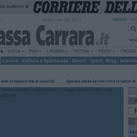
alla audience di
o
Aggiornato alle 20:25
METEO:
MAS
Vene
NA
LUCCA
PISA
LIVORNO
PISTOIA
PRATO
FIRENZ
Lavoro
Cultura e Spettacolo
Eventi
Sport
Blog
Intervi
omplessi ma di crescita"
Operaio perde la vita sotto le lastre di marmo
Q
A L