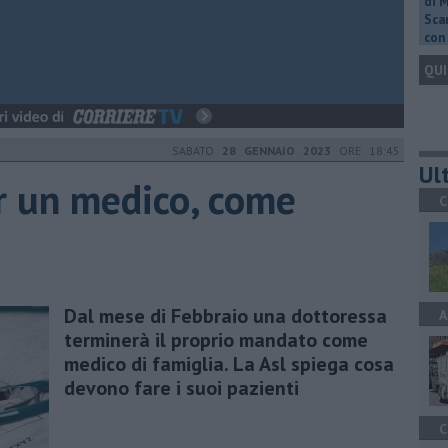
di 
Scar
con 
QUI
SABATO
28 GENNAIO 2023
ORE 18:45
Ult
er un medico, come
C
Dal mese di Febbraio una dottoressa
A
terminerà il proprio mandato come
medico di famiglia. La Asl spiega cosa
devono fare i suoi pazienti
C