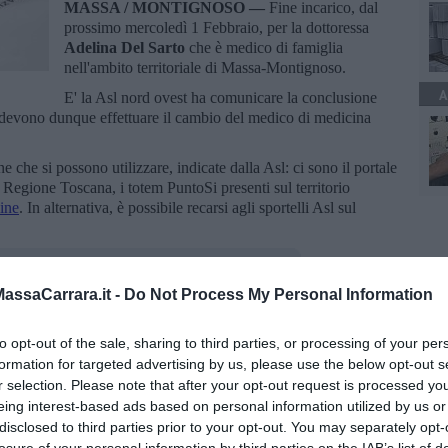
MASSA / MONTIGNOSO —
Fine incarico, dal
prossimo mercoledì 1 Febbraio, per la dottoressa
Adelina Del Sarto
che è medico di famiglia
nell'ambito territoriale di Massa-Montignoso.
A
E' la Asl nord ovest ha comunicare la conclusione
nti devono dunque effettuare il cambio del medico di medicina
 che si possono utilizzare, indicate dalla Asl: ci sono il portale
 Regione Toscana, i totem PuntoSi presenti sul territorio
ine
. In alternativa, è possibile recarsi agli sportelli Asl sul
ssaCarrara.it -
Do Not Process My Personal Information
to opt-out of the sale, sharing to third parties, or processing of your per
oscana iscriviti alla
Newsletter QUInews - ToscanaMedia.
formation for targeted advertising by us, please use the below opt-out s
amente nella tua casella di posta.
r selection. Please note that after your opt-out request is processed y
eing interest-based ads based on personal information utilized by us or
disclosed to third parties prior to your opt-out. You may separately opt-
losure of your personal information by third parties on the IAB’s list of