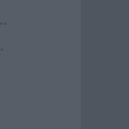
le di
zzi