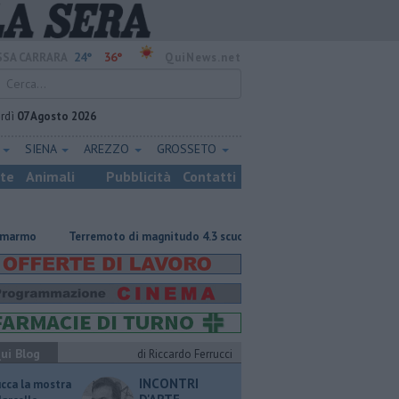
24°
36°
SA CARRARA
QuiNews.net
rdì
07 Agosto 2026
E
SIENA
AREZZO
GROSSETO
ste
Animali
Pubblicità
Contatti
Terremoto di magnitudo 4.3 scuote la Toscana
Tragedia sulle Apu
ui Blog
di Riccardo Ferrucci
INCONTRI
ucca la mostra