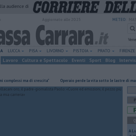
alla audience di
o
Aggiornato alle 20:25
METEO:
MAS
Vene
NA
LUCCA
PISA
LIVORNO
PISTOIA
PRATO
FIRENZ
Lavoro
Cultura e Spettacolo
Eventi
Sport
Blog
Intervi
ssi ma di crescita"
Operaio perde la vita sotto le lastre di marmo
Q
A L