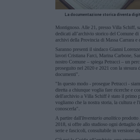
La documentazione storica diventa digi
Montignoso. Alle 21, presso Villa Schiff, sar
dedicati all’archivio storico del Comune d
archivi della Provincia di Massa Carrara e
Saranno presenti il sindaco Gianni Lorenzetti
lavori Cristiana Farci, Marina Carbone, Sara
nostro Comune – spiega Petracci – un perco
proseguito nel 2020 e 2021 con la stesura de
documenti".
"In questo modo - prosegue Petracci - siamo
diretta a chiunque voglia fare ricerche e c
dell'archivio a Villa Schiff è stato il primo 
vogliamo che la nostra storia, la cultura e l
conoscerla".
A partire dall'
Inventario analitico
prodotto a
2018, si offre allo studioso ogni dettaglio
serie e fascicoli, consultabile in versione 
C'è poi la
Guida all’archivio
, uno strument