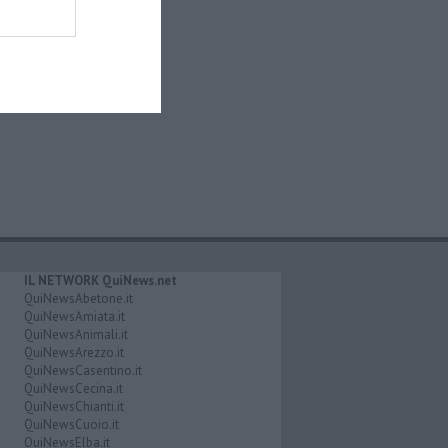
IL NETWORK QuiNews.net
QuiNewsAbetone.it
QuiNewsAmiata.it
QuiNewsAnimali.it
QuiNewsArezzo.it
QuiNewsCasentino.it
QuiNewsCecina.it
QuiNewsChianti.it
QuiNewsCuoio.it
QuiNewsElba.it