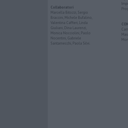
Imp
Collaboratori
Pro
Marcella Bitozzi, Sergio
Braccini, Michele Bufalino,
Valentina Caffieri, Linda
CO
Giuliani, Dina Laurenzi,
Carr
Monica Nocciolini, Paolo
Mas
Nocentini, Gabriele
Mon
Santarnecchi, Paola Silvi.