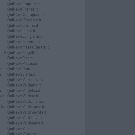
i
QuiNewsEmpolese.it
QuiNewsFirenze.it
QuiNewsGarfagnana.it
QuiNewsGrosseto.it
QuiNewsLivorno.it
QuiNewsLucca.it
QuiNewsLunigiana.it
QuiNewsMaremma.it
QuiNewsMassaCarrara.it
ATTE
QuiNewsMugello.it
QuiNewsPisa.it
QuiNewsPistoia.it
nari
QuiNewsPrato.it
a
QuiNewsSiena.it
QuiNewsValbisenzio.it
QuiNewsValdarno.it
i
QuiNewsValdelsa.it
o e
QuiNewsValdera.it
QuiNewsValdichiana.it
lla
QuiNewsValdicornia.it
QuiNewsValdinievole.it
QuiNewsValdisieve.it
QuiNewsValtiberina.it
QuiNewsVersilia.it
QuiNewsVolterra.it