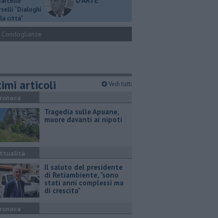
D'ARTE
Marcello
selli “Dialoghi
la città"
Condoglianze
imi articoli
Vedi tutti
ronaca
Tragedia sulle Apuane,
muore davanti ai nipoti
ttualità
Il saluto del presidente
di Retiambiente, "sono
stati anni complessi ma
di crescita"
ronaca