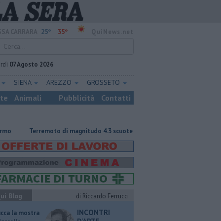
25°
35°
SA CARRARA
QuiNews.net
rdì
07 Agosto 2026
E
SIENA
AREZZO
GROSSETO
ste
Animali
Pubblicità
Contatti
Terremoto di magnitudo 4.3 scuote la Toscana
Tragedia sulle Apuane, 
ui Blog
di Riccardo Ferrucci
INCONTRI
ucca la mostra