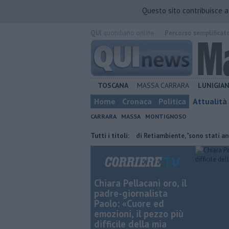
Questo sito contribuisce 
QUI
quotidiano online.
Percorso semplificat
TOSCANA
MASSA CARRARA
LUNIGIA
Home
Cronaca
Politica
Attualità
CARRARA
MASSA
MONTIGNOSO
nipoti
Il saluto del presidente di Retiambiente, "sono stati anni comple
Tutti i titoli:
Chiara Pellacani oro, il
padre-giornalista
Paolo: «Cuore ed
emozioni, il pezzo più
difficile della mia