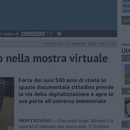
di 
Scar
con 
QUI
MERCOLEDÌ
11 AGOSTO 2021
ORE 10:32
Ult
co nella mostra virtuale
C
Forte dei suoi 500 anni di storia lo
spazio documentale cittadino prende
A
la via della digitalizzazione e apre le
sue porte all'universo immateriale
MONTIGNOSO —
Una storia lunga 500 anni e la
C
capacità di indossare una nuova pelle. L’Archivio