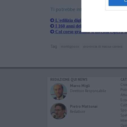
Ti potrebbe interessare anche:
L'edilizia digitale mette il turbo ma r
I 160 anni della Provincia in una most
Col corso gratuito si diventa esperti 
Tag
montignoso
provincia di massa-carrara
REDAZIONE QUI NEWS
CAT
Cro
Marco Migli
Poli
Direttore Responsabile
Attu
Eco
Cult
Pietro Mattonai
Spo
Redattore
Spet
Inte
Opi