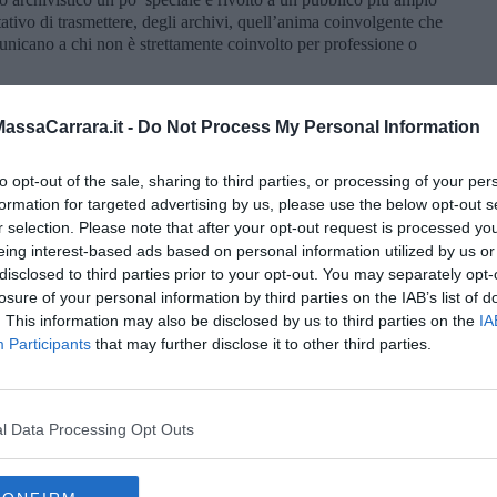
tativo di trasmettere, degli archivi, quell’anima coinvolgente che
nicano a chi non è strettamente coinvolto per professione o
 contenuti, a tratti più ricca di contenuti digitali, esplorabili e
non esperto a scoprire le potenzialità del fondo archivistico
ssaCarrara.it -
Do Not Process My Personal Information
ti che esso tocca e le infinite storie che dalle sue carte possono
to opt-out of the sale, sharing to third parties, or processing of your per
 dell’archivio storico, che ha avviato un processo di prevenzione
formation for targeted advertising by us, please use the below opt-out s
ne, permettendone la consultazione anche a distanza, in qualunque
r selection. Please note that after your opt-out request is processed y
 coinvolti sono stati i Contratti, serie apparentemente meno
eing interest-based ads based on personal information utilized by us or
tunità di analisi e studio per la conoscenza del territorio, dei
disclosed to third parties prior to your opt-out. You may separately opt-
istica.
losure of your personal information by third parties on the IAB’s list of
. This information may also be disclosed by us to third parties on the
IA
Participants
that may further disclose it to other third parties.
l Data Processing Opt Outs
oscana iscriviti alla
Newsletter QUInews - ToscanaMedia.
amente nella tua casella di posta.