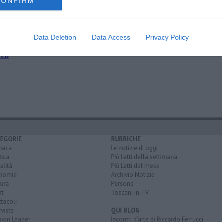
CONFIRM
incara
Data Deletion
Data Access
Privacy Policy
ra virtuale
web
EGORIE
RUBRICHE
naca
Le notizie di oggi
tica
Più Letti della settimana
alità
Più Letti del mese
nomia
Archivio Notizie
ura
Persone
rt
Toscani in TV
tacoli
rviste
QUI BLOG
nion Leader
Incontri d'arte di Riccardo Ferrucci