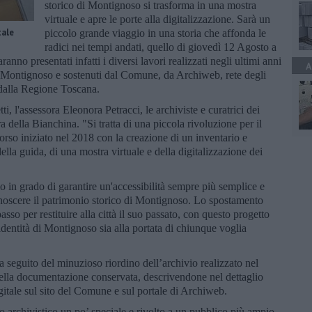
storico di Montignoso si trasforma in una mostra
virtuale e apre le porte alla digitalizzazione. Sarà un
tale
piccolo grande viaggio in una storia che affonda le
radici nei tempi andati, quello di giovedì 12 Agosto a
anno presentati infatti i diversi lavori realizzati negli ultimi anni
A
i Montignoso e sostenuti dal Comune, da Archiweb, rete degli
 dalla Regione Toscana.
, l'assessora Eleonora Petracci, le archiviste e curatrici dei
 della Bianchina. "Si tratta di una piccola rivoluzione per il
rso iniziato nel 2018 con la creazione di un inventario e
lla guida, di una mostra virtuale e della digitalizzazione dei
 in grado di garantire un'accessibilità sempre più semplice e
onoscere il patrimonio storico di Montignoso. Lo spostamento
passo per restituire alla città il suo passato, con questo progetto
'identità di Montignoso sia alla portata di chiunque voglia
 seguito del minuzioso riordino dell’archivio realizzato nel
 della documentazione conservata, descrivendone nel dettaglio
digitale sul sito del Comune e sul portale di Archiweb.
o archivistico un po’ speciale e rivolto a un pubblico più ampio