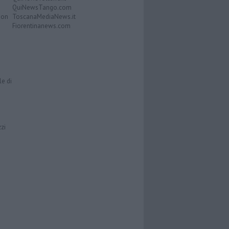
QuiNewsTango.com
Don
ToscanaMediaNews.it
Fiorentinanews.com
le di
zzi