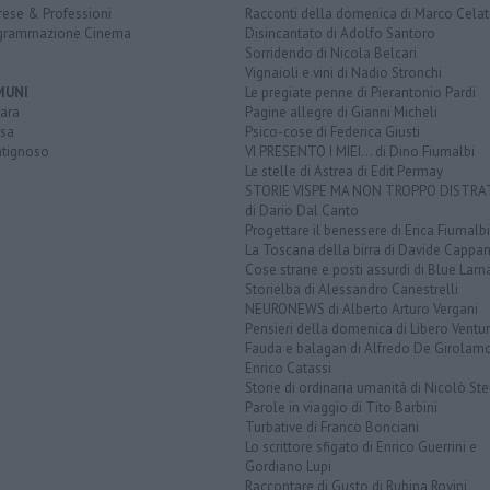
rese & Professioni
Racconti della domenica di Marco Celat
grammazione Cinema
Disincantato di Adolfo Santoro
Sorridendo di Nicola Belcari
Vignaioli e vini di Nadio Stronchi
MUNI
Le pregiate penne di Pierantonio Pardi
ara
Pagine allegre di Gianni Micheli
sa
Psico-cose di Federica Giusti
tignoso
VI PRESENTO I MIEI... di Dino Fiumalbi
Le stelle di Astrea di Edit Permay
STORIE VISPE MA NON TROPPO DISTR
di Dario Dal Canto
Progettare il benessere di Erica Fiumalbi
La Toscana della birra di Davide Cappan
Cose strane e posti assurdi di Blue Lam
Storielba di Alessandro Canestrelli
NEURONEWS di Alberto Arturo Vergani
Pensieri della domenica di Libero Ventur
Fauda e balagan di Alfredo De Girolam
Enrico Catassi
Storie di ordinaria umanità di Nicolò Ste
Parole in viaggio di Tito Barbini
Turbative di Franco Bonciani
Lo scrittore sfigato di Enrico Guerrini e
Gordiano Lupi
Raccontare di Gusto di Rubina Rovini