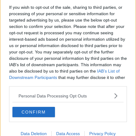
Amministrative 2024, tutti i Comuni toscani al voto
If you wish to opt-out of the sale, sharing to third parties, or
processing of your personal or sensitive information for
Tornano le Giornate Fai, 35 meraviglie da
targeted advertising by us, please use the below opt-out
scoprire
section to confirm your selection. Please note that after your
opt-out request is processed you may continue seeing
Primo Maggio, decine di eventi in tutta la Toscana
interest-based ads based on personal information utilized by
us or personal information disclosed to third parties prior to
185 comuni al voto per il nuovo Sindaco - MAPPE
your opt-out. You may separately opt-out of the further
disclosure of your personal information by third parties on the
Termosifoni, quando vanno spenti Comune per
IAB’s list of downstream participants. This information may
Comune
also be disclosed by us to third parties on the
IAB’s List of
Un milione e mezzo per la manutenzione stradale
Downstream Participants
that may further disclose it to other
third parties.
Sui piccoli Comuni pioggia di fondi per la
rigenerazione
Personal Data Processing Opt Outs
Termosifoni, le date di accensione Comune per
Comune
CONFIRM
La Toscana punta ad una legge per tenere vivi i
borghi
27 nuovi ambiti per il turismo in Toscana
Data Deletion
Data Access
Privacy Policy