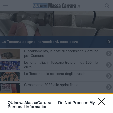
La Toscana spegne i termosifoni, ecco dove
Riscaldamento, le date di accensione Comune
per Comune
Lotteria Italia, in Toscana tre premi da 100mila
euro
La Toscana alla scoperta degli etruschi
Censimento 2022 allo sprint finale
Primo Maggio, ovunque manifestazioni in piazza
QUInewsMassaCarrara.it -
Do Not Process My
Personal Information
Agricosmetica o formaggi sul mare, assegnati gli
Oscar Green