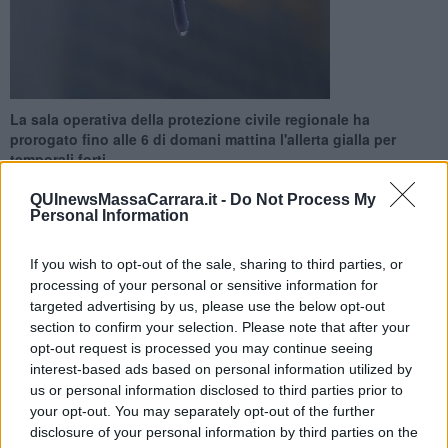
La sala operativa della protezione civile regionale ha
prorogato fino alle 6 di domani mattina l'allerta gialla per
temporali forti
QUInewsMassaCarrara.it -
Do Not Process My
Personal Information
If you wish to opt-out of the sale, sharing to third parties, or
TOSCANA —
Ancora maltempo in Toscana. La sala operativa della
processing of your personal or sensitive information for
protezione civile regionale ha prorogato fino alle 6 di domani
targeted advertising by us, please use the below opt-out
mattina l'allerta gialla per rischio idrogeologico e temporali forti sulle
section to confirm your selection. Please note that after your
aree nord-occidentali.
opt-out request is processed you may continue seeing
interest-based ads based on personal information utilized by
Tra il pomeriggio di oggi e le prime ore notturne di domani sono
us or personal information disclosed to third parties prior to
infatti attese precipitazioni sparse in particolare sulle province di
your opt-out. You may separately opt-out of the further
Massa Carrara, Lucca, Pistoia, Prato e l'alta provincia di Pisa
,
disclosure of your personal information by third parties on the
dove saranno possibili temporali localmente forti. Sull’Appennino,