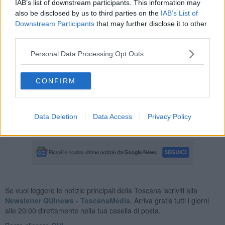
IAB’s list of downstream participants. This information may
oltre i 1200 metri, potranno verificarsi deboli nevicate.
also be disclosed by us to third parties on the
IAB’s List of
Downstream Participants
that may further disclose it to other
third parties.
Nella giornata di oggi sono in vigore anche un'allerta gialla per
Personal Data Processing Opt Outs
mareggiate sulla costa centro-settentrionale e l'arcipelago, e un
altro bollettino di criticità, con lo stesso codice colore per vento forte
sulla costa centro-settentrionale, l'arcipelago, l'Alto Mugello e la
CONFIRM
Valtiberina.
L'allerta per vento proseguirà anche domani sulla Toscana centrale
con un codice giallo che dalle 8 alle 20 interesserà Valdarno, area
Data Deletion
Data Access
Privacy Policy
del Bisenzio, la costa centro-nord e l'arcipelago.
Se vuoi leggere le notizie principali della Toscana iscriviti alla
Newsletter QUInews - ToscanaMedia.
Arriva gratis tutti i giorni
alle 20:00 direttamente nella tua casella di posta.