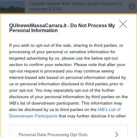
Capitale italiana della cultura, quattro toscane in
corsa per il 2026
Dall'istituzione alla popolazione, identikit dei
Comuni toscani
QUInewsMassaCarrara.it -
Do Not Process My
Personal Information
Vento forte e mareggiate, nuova allerta
In arrivo pioggia, vento e mareggiate
If you wish to opt-out of the sale, sharing to third parties, or
processing of your personal or sensitive information for
Giovani medici, ci sono 18 posti disponibili
targeted advertising by us, please use the below opt-out
section to confirm your selection. Please note that after your
opt-out request is processed you may continue seeing
Temporali, si estende l'allerta
interest-based ads based on personal information utilized by
us or personal information disclosed to third parties prior to
Maltempo, nuova allerta arancione
your opt-out. You may separately opt-out of the further
disclosure of your personal information by third parties on the
Piogge e temporali, estesa l'allerta
IAB’s list of downstream participants. This information may
also be disclosed by us to third parties on the
IAB’s List of
Pioggia, vento e mareggiate, nuova allerta
Downstream Participants
that may further disclose it to other
third parties.
Maltempo, codice arancione per forte vento
Personal Data Processing Opt Outs