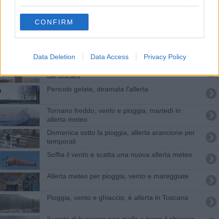
Vento forte e temporali, il maltempo non molla
CONFIRM
Nuove piogge in arrivo, mercoledì di temporali
Temporali e vento forte riaccendono l'allerta
Data Deletion
Data Access
Privacy Policy
Balcone e stanza per il lavoro, la casa dei sogni
dei toscani
Pericolo gelate, diramata l'allerta
Tornano freddo, vento e pioggia, martedì in
allerta meteo
Domenica sotto la pioggia, allerta arancione per
temporali
Soffia il vento e scatta una nuova allerta meteo
Allerta meteo per​ pioggia, vento e mareggiate
Pioggia, vento e ghiaccio, è allerta in Toscana
Il vento di burrasca non molla e torna il ghiaccio