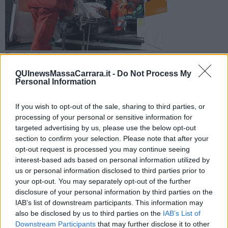
Foto d'archivio
L'uomo stava lavorando in un deposito dei bus quando è
QUInewsMassaCarrara.it -
Do Not Process My
stato centrato dai detriti scaraventati ovunque dalla tromba
Personal Information
d'aria. E' in ospedale
If you wish to opt-out of the sale, sharing to third parties, or
processing of your personal or sensitive information for
targeted advertising by us, please use the below opt-out
section to confirm your selection. Please note that after your
opt-out request is processed you may continue seeing
MASSA —
La tromba d'aria ha scoperchiato il tetto del deposito
interest-based ads based on personal information utilized by
bus in cui stava lavorando, ha divelto le saracinesche e
us or personal information disclosed to third parties prior to
scaraventato ovunque in aria detriti e materiali. E in questa furia un
your opt-out. You may separately opt-out of the further
operaio è stato colpito al capo dagli oggetti sollevati dal vento ed è
disclosure of your personal information by third parties on the
rimasto ferito.
IAB’s list of downstream participants. This information may
E' accaduto a Massa. L'operaio è un addetto alla manutenzione dei
also be disclosed by us to third parties on the
IAB’s List of
veicoli. E' stato trasportato al pronto soccorso dell'ospedale delle
Downstream Participants
that may further disclose it to other