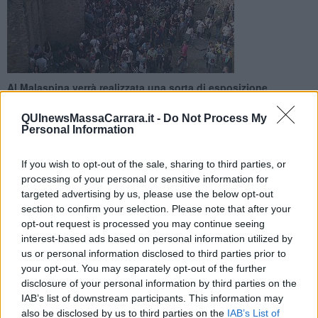
Al Malaspina verrà realizzata una sorta di esposizione
permanente di una delle produzioni peculiari delle colline del
Candia
QUInewsMassaCarrara.it -
Do Not Process My
Personal Information
If you wish to opt-out of the sale, sharing to third parties, or
processing of your personal or sensitive information for
targeted advertising by us, please use the below opt-out
MASSA —
Il Comune di Castelnuovo Magra, in qualità di capofila,
section to confirm your selection. Please note that after your
ha invitato quello di Massa a partecipare al progetto "
Terre del
opt-out request is processed you may continue seeing
Vermentino"
. Tutto questo nell’ambito del "Programma di
interest-based ads based on personal information utilized by
cooperazione transfrontaliera
Italia-Francia
marittimo 2014-20"
us or personal information disclosed to third parties prior to
che mette in ballo milioni e milioni di euro per i progetti finalizzati al
your opt-out. You may separately opt-out of the further
rafforzamento della competitività territoriale delle imprese o allo
disclosure of your personal information by third parties on the
sviluppo di un marchio turistico comune dello spazio marittimo per i
IAB’s list of downstream participants. This information may
prodotti eco-turistici. Il progetto prevede l’adeguamento e
also be disclosed by us to third parties on the
IAB’s List of