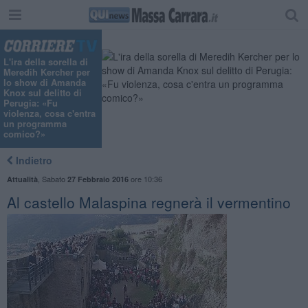
L'ira della sorella di
Meredih Kercher per
lo show di Amanda
Knox sul delitto di
Perugia: «Fu
violenza, cosa c'entra
un programma
comico?»
Indietro
,
Sabato
ore 10:36
Attualità
27 Febbraio 2016
​Al castello Malaspina regnerà il vermentino