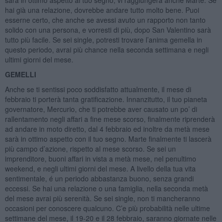
hai già una relazione, dovrebbe andare tutto molto bene. Puoi
esserne certo, che anche se avessi avuto un rapporto non tanto
solido con una persona, e vorresti di più, dopo San Valentino sarà
tutto più facile. Se sei single, potresti trovare l’anima gemella in
questo periodo, avrai più chance nella seconda settimana e negli
ultimi giorni del mese.
GEMELLI
Anche se ti sentissi poco soddisfatto attualmente, il mese di
febbraio ti porterà tanta gratificazione. Innanzitutto, il tuo pianeta
governatore, Mercurio, che ti potrebbe aver causato un po’ di
rallentamento negli affari a fine mese scorso, finalmente riprenderà
ad andare in moto diretto, dal 4 febbraio ed inoltre da metà mese
sarà in ottimo aspetto con il tuo segno. Marte finalmente ti lascerà
più campo d’azione, rispetto al mese scorso. Se sei un
imprenditore, buoni affari in vista a metà mese, nel penultimo
weekend, e negli ultimi giorni del mese. A livello della tua vita
sentimentale, é un periodo abbastanza buono, senza grandi
eccessi. Se hai una relazione o una famiglia, nella seconda metà
del mese avrai più serenità. Se sei single, non ti mancheranno
occasioni per conoscere qualcuno. C’e più probabilità nelle ultime
settimane del mese, il 19-20 e il 28 febbraio, saranno giornate nelle