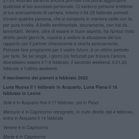
21-22 febbraio saranno ancora giornate che potrai aggiungere
qualcosa al tuo successo personale. Ci saranno persone invidiose
al tuo avanzamento di carriera, intorno il 24-25 febbraio potresti
trovare qualche persona, che si comporta in maniera ostile con te,
per pura invidia. A livello sentimentale, sicuramente, non hai da
lamentarti. Venere, oltre di essere in buon aspetto, ha ripreso moto
diretto pochi giorni fa, riuscirai a vedere la situazione del tuo
rapporto con il partner chiaramente e viverla serenamente.
Potreste fare programmi per il vostro futuro, é un ottimo periodo
per farlo. Se sei single, i giorni piú fortunati per trovare l’amore,
dovrebbero essere il 7-8 febbraio, il secondo weekend, il 21-22
febbraio e l’ultimo weekend.
Il movimento dei pianeti a febbraio 2022
Luna Nuova il
1 febbraio in Acquario, Luna Piena il 1
6
febbraio in Leone
Sole
é in Acquario fino il 17 febbraio, poi in Pesci
Mercurio
é in Capricorno retrogrado, in moto diretto dal 4 febbraio,
entra in Acquario il 14 febbraio
Venere
é in Capricorno
Marte
é in Capricorno