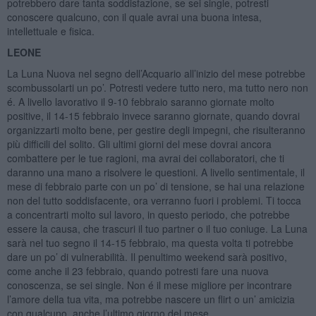
potrebbero dare tanta soddisfazione, se sei single, potresti
conoscere qualcuno, con il quale avrai una buona intesa,
intellettuale e fisica.
LEONE
La Luna Nuova nel segno dell’Acquario all’inizio del mese potrebbe
scombussolarti un po’. Potresti vedere tutto nero, ma tutto nero non
é. A livello lavorativo il 9-10 febbraio saranno giornate molto
positive, il 14-15 febbraio invece saranno giornate, quando dovrai
organizzarti molto bene, per gestire degli impegni, che risulteranno
più difficili del solito. Gli ultimi giorni del mese dovrai ancora
combattere per le tue ragioni, ma avrai dei collaboratori, che ti
daranno una mano a risolvere le questioni. A livello sentimentale, il
mese di febbraio parte con un po’ di tensione, se hai una relazione
non del tutto soddisfacente, ora verranno fuori i problemi. Ti tocca
a concentrarti molto sul lavoro, in questo periodo, che potrebbe
essere la causa, che trascuri il tuo partner o il tuo coniuge. La Luna
sarà nel tuo segno il 14-15 febbraio, ma questa volta ti potrebbe
dare un po’ di vulnerabilità. Il penultimo weekend sarà positivo,
come anche il 23 febbraio, quando potresti fare una nuova
conoscenza, se sei single. Non é il mese migliore per incontrare
l’amore della tua vita, ma potrebbe nascere un flirt o un’ amicizia
con qualcuno, anche l’ultimo giorno del mese.