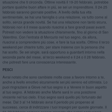
situazione che ti circonda. Ottime novitá il 19-20 febbraio, potrebbe
portare qualche buon affare in piú, se sei un imprenditore. Il 24-25
febbraio saranno giornate positive. A livello della tua vita
sentimentale, se hai una famiglia o una relazione, va tutto come al
solito, senza grande novitá. Se hai una relazione non tanto sicura,
febbraio non é il mese quando riuscirai a fare grandi passi avanti.
Potresti non vedere la situazione chiaramente, fino al giorno di San
Valentino. Con l’entrata di Mercurio nel tuo segno, da allora,
riuscirai a comprendere piú cose, e fare la tua scelta. Ottimo il terzo
weekend per chiarire tutto, per stare insieme con la persona che
hai scelto. Se sei single, sará opportuno a guardarti intorno nella
seconda parte del mese, al terzo weekend e il 24 o il 28 febbraio,
che potresti fare una conoscenza interessante.
PESCI
Avrai notato che sono cambiate molte cose a favore intorno a te,
anche a livello emotivo sicuramente sei piú sereno ed ottimista. Lo
puoi ringraziare a Giove nel tuo segno e a Venere in buon aspetto
al tuo segno. A febbraio anche Marte sará in una posizione
vincente nel tuo cielo. Il tuo segno sará quello piú fortunato del
mese. Dal 3 al 14 febbraio avrai il periodo piú propenso al
successo, cerca di indirizzare i tuoi impegni per queste giornate. Il