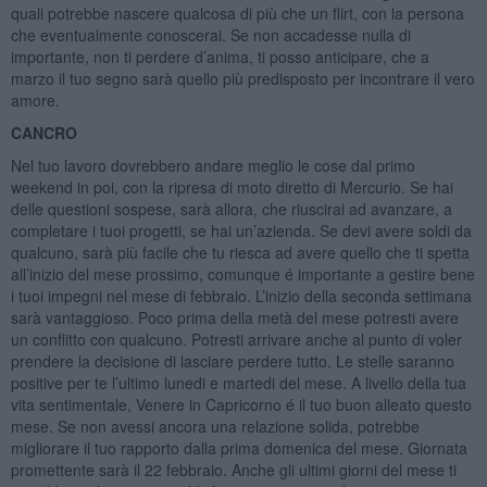
quali potrebbe nascere qualcosa di più che un flirt, con la persona
che eventualmente conoscerai. Se non accadesse nulla di
importante, non ti perdere d’anima, ti posso anticipare, che a
marzo il tuo segno sarà quello più predisposto per incontrare il vero
amore.
CANCRO
Nel tuo lavoro dovrebbero andare meglio le cose dal primo
weekend in poi, con la ripresa di moto diretto di Mercurio. Se hai
delle questioni sospese, sarà allora, che riuscirai ad avanzare, a
completare i tuoi progetti, se hai un’azienda. Se devi avere soldi da
qualcuno, sarà più facile che tu riesca ad avere quello che ti spetta
all’inizio del mese prossimo, comunque é importante a gestire bene
i tuoi impegni nel mese di febbraio. L’inizio della seconda settimana
sarà vantaggioso. Poco prima della metà del mese potresti avere
un conflitto con qualcuno. Potresti arrivare anche al punto di voler
prendere la decisione di lasciare perdere tutto. Le stelle saranno
positive per te l’ultimo lunedi e martedi del mese. A livello della tua
vita sentimentale, Venere in Capricorno é il tuo buon alleato questo
mese. Se non avessi ancora una relazione solida, potrebbe
migliorare il tuo rapporto dalla prima domenica del mese. Giornata
promettente sarà il 22 febbraio. Anche gli ultimi giorni del mese ti