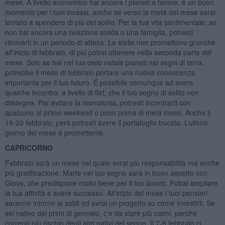
mese. A livello economico hai ancora i pianeti a favore, é un buon
momento per i tuoi incassi, anche se verso la metá del mese sarai
tentato a spendere di piú del solito. Per la tua vita sentimentale, se
non hai ancora una relazione solida o una famiglia, potresti
ritrovarti in un periodo di attesa. Le stelle non promettono granché
all’inizio di febbraio, di piú potrai ottenere nella seconda parte del
mese. Solo se hai nel tuo cielo natale pianeti nei segni di terra,
potrebbe il mese di febbraio portare una nuova conoscenza
importante per il tuo futuro. É possibile comunque ad avere
qualche incontro, a livello di flirt, che il tuo segno di solito non
disdegna. Per evitare la monotonia, potresti incontrarti con
qualcuno al primo weekend o poco prima di metá mese. Anche il
19-20 febbraio, peró potresti avere il portafoglio bucato. L’ultimo
giorno del mese é promettente.
CAPRICORNO
Febbraio sarà un mese nel quale avrai più responsabilità ma anche
più gratificazione. Marte nel tuo segno sarà in buon aspetto con
Giove, che predispone molto bene per il tuo lavoro. Potrai ampliare
la tua attività e avere successo. All’inizio del mese i tuoi pensieri
saranno intorno ai soldi ed avrai un progetto su come investirli. Se
sei nativo dei primi di gennaio, c’e da stare più calmi, perchè
correrai più rischio degli altri nativi del segno. Il 7-8 febbraio ci