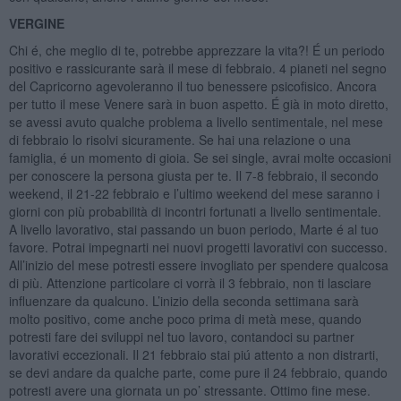
VERGINE
Chi é, che meglio di te, potrebbe apprezzare la vita?! É un periodo
positivo e rassicurante sarà il mese di febbraio. 4 pianeti nel segno
del Capricorno agevoleranno il tuo benessere psicofisico. Ancora
per tutto il mese Venere sarà in buon aspetto. É già in moto diretto,
se avessi avuto qualche problema a livello sentimentale, nel mese
di febbraio lo risolvi sicuramente. Se hai una relazione o una
famiglia, é un momento di gioia. Se sei single, avrai molte occasioni
per conoscere la persona giusta per te. Il 7-8 febbraio, il secondo
weekend, il 21-22 febbraio e l’ultimo weekend del mese saranno i
giorni con più probabilità di incontri fortunati a livello sentimentale.
A livello lavorativo, stai passando un buon periodo, Marte é al tuo
favore. Potrai impegnarti nei nuovi progetti lavorativi con successo.
All’inizio del mese potresti essere invogliato per spendere qualcosa
di più. Attenzione particolare ci vorrà il 3 febbraio, non ti lasciare
influenzare da qualcuno. L’inizio della seconda settimana sarà
molto positivo, come anche poco prima di metà mese, quando
potresti fare dei sviluppi nel tuo lavoro, contandoci su partner
lavorativi eccezionali. Il 21 febbraio stai piú attento a non distrarti,
se devi andare da qualche parte, come pure il 24 febbraio, quando
potresti avere una giornata un po’ stressante. Ottimo fine mese.