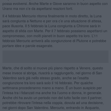
possa evolversi. Anche Marte e Giove saranno in buon aspetto con
Urano ma non c’e da aspettarsi reazioni forti.
Il 4 febbraio Mercurio ritorna finalmente in moto diretto, la Luna
sarà congiunta a Nettuno e per ora c’e una situazione di attesa,
pace illusoria. Il 5 febbraio la Luna congiunta a Chirone sarà in
aspetto di sfida con Marte. Per il 7 febbraio possiamo aspettarci un
compromesso, con molti pianeti in buon aspetto tra loro. L’11
febbraio Mercurio arriverà alla congiunzione di Plutone e potrebbe
portare idee e parole esagerate.
Marte, che di solito si muove più piano rispetto a Venere, questo
mese invece si sbriga, riuscirà a raggiungerlo, nel giorno di San
Valentino sarà già nello stesso grado, anche se l’esatta
congiunzione tra loro sarà solo il 16 febbraio. Per qualche
settimana procederanno mano a mano. É un buon auspicio per
l’intesa tra i fidanzati ma anche tra l’uomo e donna, in generale.
Anche chi ha avuto un periodo non del tutto facile con il partner,
potrebbe ritrovare l’intesa nella coppia, dovuta ad una decisione,
nei giorni dopo San Valentino. Mercurio, entrando in Acquario,