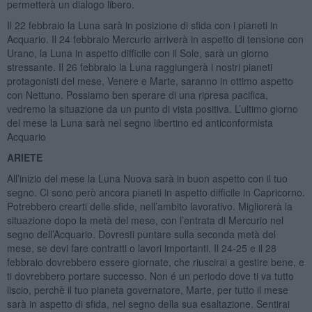
permetterà un dialogo libero.
Il 22 febbraio la Luna sarà in posizione di sfida con i pianeti in
Acquario. Il 24 febbraio Mercurio arriverà in aspetto di tensione con
Urano, la Luna in aspetto difficile con il Sole, sarà un giorno
stressante. Il 26 febbraio la Luna raggiungerà i nostri pianeti
protagonisti del mese, Venere e Marte, saranno in ottimo aspetto
con Nettuno. Possiamo ben sperare di una ripresa pacifica,
vedremo la situazione da un punto di vista positiva. L’ultimo giorno
del mese la Luna sarà nel segno libertino ed anticonformista
Acquario
ARIETE
All’inizio del mese la Luna Nuova sarà in buon aspetto con il tuo
segno. Ci sono però ancora pianeti in aspetto difficile in Capricorno.
Potrebbero crearti delle sfide, nell’ambito lavorativo. Migliorerà la
situazione dopo la metà del mese, con l’entrata di Mercurio nel
segno dell’Acquario. Dovresti puntare sulla seconda metà del
mese, se devi fare contratti o lavori importanti. Il 24-25 e il 28
febbraio dovrebbero essere giornate, che riuscirai a gestire bene, e
ti dovrebbero portare successo. Non é un periodo dove ti va tutto
liscio, perchè il tuo pianeta governatore, Marte, per tutto il mese
sarà in aspetto di sfida, nel segno della sua esaltazione. Sentirai