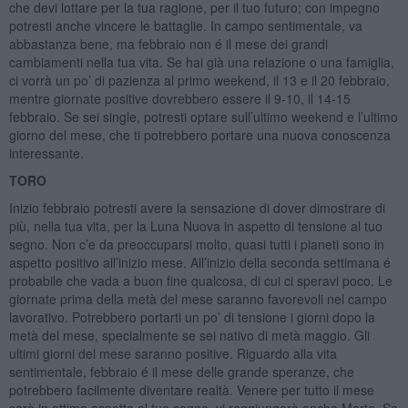
che devi lottare per la tua ragione, per il tuo futuro; con impegno
potresti anche vincere le battaglie. In campo sentimentale, va
abbastanza bene, ma febbraio non é il mese dei grandi
cambiamenti nella tua vita. Se hai già una relazione o una famiglia,
ci vorrà un po’ di pazienza al primo weekend, il 13 e il 20 febbraio,
mentre giornate positive dovrebbero essere il 9-10, il 14-15
febbraio. Se sei single, potresti optare sull’ultimo weekend e l’ultimo
giorno del mese, che ti potrebbero portare una nuova conoscenza
interessante.
TORO
Inizio febbraio potresti avere la sensazione di dover dimostrare di
più, nella tua vita, per la Luna Nuova in aspetto di tensione al tuo
segno. Non c’e da preoccuparsi molto, quasi tutti i pianeti sono in
aspetto positivo all’inizio mese. All’inizio della seconda settimana é
probabile che vada a buon fine qualcosa, di cui ci speravi poco. Le
giornate prima della metà del mese saranno favorevoli nel campo
lavorativo. Potrebbero portarti un po’ di tensione i giorni dopo la
metà del mese, specialmente se sei nativo di metà maggio. Gli
ultimi giorni del mese saranno positive. Riguardo alla vita
sentimentale, febbraio é il mese delle grande speranze, che
potrebbero facilmente diventare realtà. Venere per tutto il mese
sarà in ottimo aspetto al tuo segno, vi raggiungerà anche Marte. Se