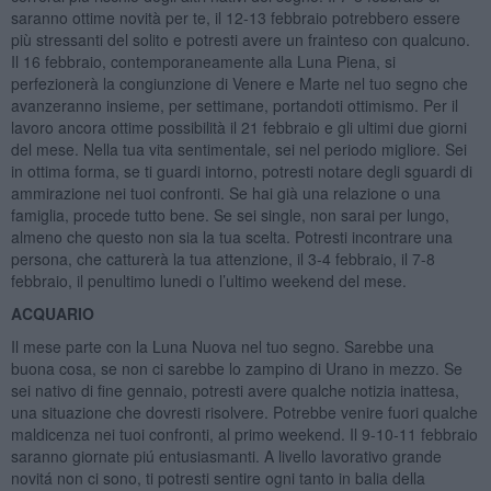
saranno ottime novità per te, il 12-13 febbraio potrebbero essere
più stressanti del solito e potresti avere un frainteso con qualcuno.
Il 16 febbraio, contemporaneamente alla Luna Piena, si
perfezionerà la congiunzione di Venere e Marte nel tuo segno che
avanzeranno insieme, per settimane, portandoti ottimismo. Per il
lavoro ancora ottime possibilità il 21 febbraio e gli ultimi due giorni
del mese. Nella tua vita sentimentale, sei nel periodo migliore. Sei
in ottima forma, se ti guardi intorno, potresti notare degli sguardi di
ammirazione nei tuoi confronti. Se hai già una relazione o una
famiglia, procede tutto bene. Se sei single, non sarai per lungo,
almeno che questo non sia la tua scelta. Potresti incontrare una
persona, che catturerà la tua attenzione, il 3-4 febbraio, il 7-8
febbraio, il penultimo lunedi o l’ultimo weekend del mese.
ACQUARIO
Il mese parte con la Luna Nuova nel tuo segno. Sarebbe una
buona cosa, se non ci sarebbe lo zampino di Urano in mezzo. Se
sei nativo di fine gennaio, potresti avere qualche notizia inattesa,
una situazione che dovresti risolvere. Potrebbe venire fuori qualche
maldicenza nei tuoi confronti, al primo weekend. Il 9-10-11 febbraio
saranno giornate piú entusiasmanti. A livello lavorativo grande
novitá non ci sono, ti potresti sentire ogni tanto in balia della