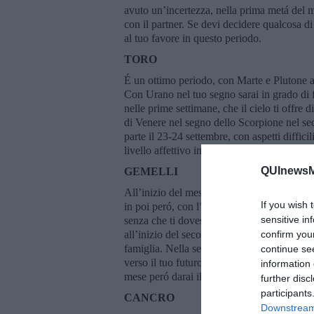
avuto un’incertezza, nella prima metá del m
con il partner. Se devi decidere qualcosa di 
al tuo favore in questo periodo.
TORO
É un ottimo periodo, con Marte e Plutone a
Con Urano nel tuo segno sarai in grado di f
nelle prime settimane, che il cielo ti offre 
di Venere nel segno dello Scorpione nel sec
parte il 23-24 settembre, con aspetti diffici
livello affettivo in questo periodo. Alla fin
QUInewsMa
GEMELLI
All’inizio del mese Marte e Nettuno disson
If you wish 
in poi peró, con l’ottimo aspetto di Mercur
sensitive in
senza che ti dovessi sforzare minimamente. 
all’inizio del secondo weekend, ti potrebbe
confirm you
famiglia. Nella seconda metá del mese, con M
continue se
verso il tuo futuro. Il 21 settembre potresti 
information 
mese peró darai il tuo meglio in ogni situaz
further disc
participants
CANCRO
Downstream 