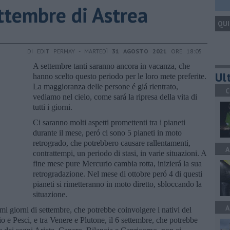
ettembre di Astrea
QUI
DI EDIT PERMAY - MARTEDÌ
31 AGOSTO 2021
ORE 18:05
A settembre tanti saranno ancora in vacanza, che
Ult
hanno scelto questo periodo per le loro mete preferite.
La maggioranza delle persone é giá rientrato,
C
vediamo nel cielo, come sará la ripresa della vita di
tutti i giorni.
Ci saranno molti aspetti promettenti tra i pianeti
durante il mese, peró ci sono 5 pianeti in moto
retrogrado, che potrebbero causare rallentamenti,
A
contrattempi, un periodo di stasi, in varie situazioni. A
fine mese pure Mercurio cambia rotta, inizierá la sua
retrogradazione. Nel mese di ottobre peró 4 di questi
pianeti si rimetteranno in moto diretto, sbloccando la
situazione.
A
imi giorni di settembre, che potrebbe coinvolgere i nativi del
o e Pesci, e tra Venere e Plutone, il 6 settembre, che potrebbe