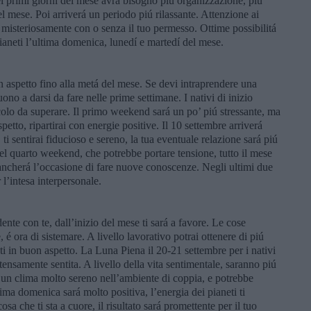
 nei primi giorni del mese avrá bisogno piú organizzazione, piú
del mese. Poi arriverá un periodo piú rilassante. Attenzione ai
e misteriosamente con o senza il tuo permesso. Ottime possibilitá
pianeti l’ultima domenica, lunedí e martedí del mese.
 aspetto fino alla metá del mese. Se devi intraprendere una
ono a darsi da fare nelle prime settimane. I nativi di inizio
lo da superare. Il primo weekend sará un po’ piú stressante, ma
tto, ripartirai con energie positive. Il 10 settembre arriverá
ti sentirai fiducioso e sereno, la tua eventuale relazione sará piú
del quarto weekend, che potrebbe portare tensione, tutto il mese
mancherá l’occasione di fare nuove conoscenze. Negli ultimi due
l’intesa interpersonale.
nte con te, dall’inizio del mese ti sará a favore. Le cose
, é ora di sistemare. A livello lavorativo potrai ottenere di piú
i in buon aspetto. La Luna Piena il 20-21 settembre per i nativi
ensamente sentita. A livello della vita sentimentale, saranno piú
i un clima molto sereno nell’ambiente di coppia, e potrebbe
tima domenica sará molto positiva, l’energia dei pianeti ti
a che ti sta a cuore, il risultato sará promettente per il tuo