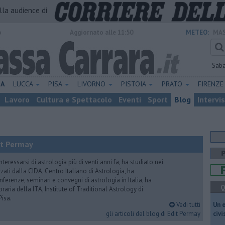
alla audience di
o
Aggiornato alle 11:50
METEO:
MAS
Sab
NA
LUCCA
PISA
LIVORNO
PISTOIA
PRATO
FIRENZ
Lavoro
Cultura e Spettacolo
Eventi
Sport
Blog
Intervi
it Permay
nteressarsi di astrologia più di venti anni fa, ha studiato nei
zati dalla CIDA, Centro Italiano di Astrologia, ha
erenze, seminari e convegni di astrologia in Italia, ha
Q
oraria della ITA, Institute of Traditional Astrology di
Pisa.
Vedi tutti
​Un 
gli articoli del blog di Edit Permay
civ