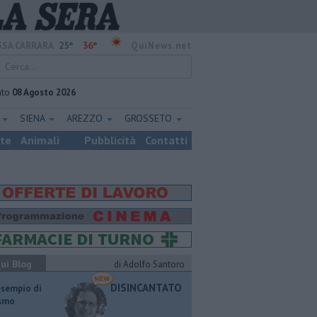
25°
36°
SA CARRARA
QuiNews.net
ato
08 Agosto 2026
E
SIENA
AREZZO
GROSSETO
ste
Animali
Pubblicità
Contatti
ui Blog
di Adolfo Santoro
DISINCANTATO
esempio di
ismo