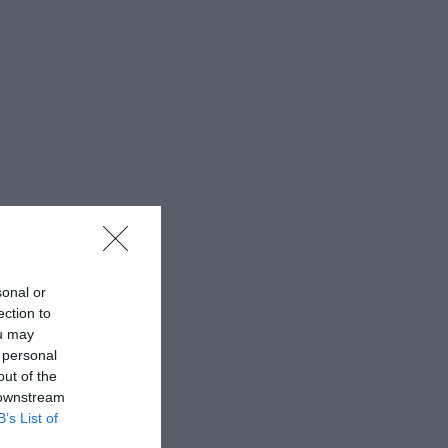
sonal or
ection to
ou may
 personal
out of the
 downstream
B’s List of