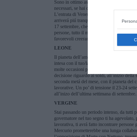
Sono in ottimo aspetto con il tuo segno Ma
necessari, se hai da realizzare qualcosa di i
L’entrata di Venere nel segno dello Scorpion
arriverá piú tranquillitá e serenitá nella tua
Persona
17 settembre, che potrebbero essere piú diffi
persone, tutto il mese avrai il meglio dal ci
favorevoli creeranno un atmosfera positiva 
LEONE
Il pianeta dell’amore, Venere é in aspetto 
intesa con il tuo/la tua eventuale compagno/
molte occasioni per fare nuove conoscenze
decisione riguardo ai soldi, all’inizio della
seconda metá del mese, con il pianeta del c
lavorative. Un po’ di tensione il 23-24 sett
all’inizo dell’ultima settimana di settembre.
VERGINE
Stai passando un periodo intenso, da tutti pu
governatore nel tuo segno ti ha agevolato, p
lavorativa, ti avrá fatto incontrare persone
Mercurio prometterebbe una lunga collabora
l’opposizione di Marte con Nettuno, trovera