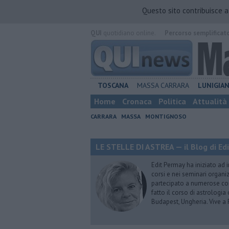
Questo sito contribuisce 
QUI
quotidiano online.
Percorso semplificat
TOSCANA
MASSA CARRARA
LUNIGIA
Home
Cronaca
Politica
Attualità
CARRARA
MASSA
MONTIGNOSO
LE STELLE DI ASTREA — il Blog di Ed
Edit Permay ha iniziato ad i
corsi e nei seminari organiz
partecipato a numerose conf
fatto il corso di astrologia 
Budapest, Ungheria. Vive a 