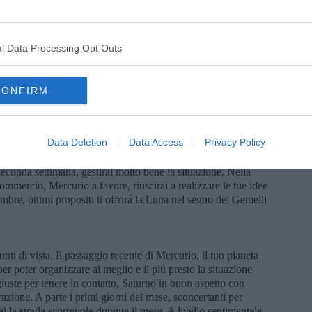
rte, Nettuno e Urano, sei ben predisposto ai cambiamenti
mportante, ti conviene lanciarti subito all’inizio del mese.
e il 10 settembre sará favorevole per la tua vita sentimentale,
 vita, potrai risolvere eventuali problemi di coppia. A parte il 16-
l Data Processing Opt Outs
cili per l’interazione con il tuo partner o per l’intesa con altre
elo. Gli ultimi giorni del mese, la Luna nel tuo segno con aspetti
e serena.
CONFIRM
positivo nelle prime due settimane del mese, noterai un’ottima
Data Deletion
Data Access
Privacy Policy
a, oppure in famiglia, se ne hai giá. Se fossi single, ci saranno
 nelle prime due settimane del mese. Dovresti prendere una
 seconda settimana, gestirai molto bene la situazione. Nella
ommercio, Mercurio a favore, riuscirai a realizzare le tue idee
embre, ottimi propositi ti offrirá la Luna nel segno del Gemelli
nti di vista. Il passaggio recente di Mercurio, il tuo pianeta
er poter organizzare al meglio e il piú presto la situazione
 giuste per tenere in contatto, Saturno in buon aspetto con
zione. A parte i primi giorni del mese, sconcertanti per
i la strada scorrevole durante il mese. A livello sentimentale