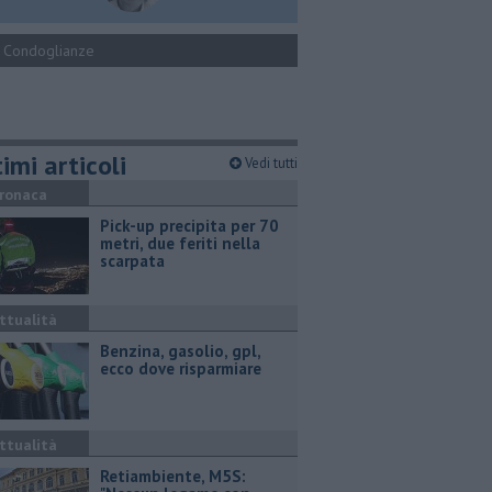
Condoglianze
imi articoli
Vedi tutti
ronaca
Pick-up precipita per 70
metri, due feriti nella
scarpata
ttualità
​Benzina, gasolio, gpl,
ecco dove risparmiare
ttualità
Retiambiente, M5S: