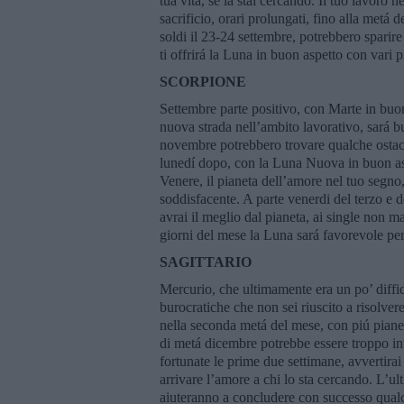
tua vita, se la stai cercando. Il tuo lavoro
sacrificio, orari prolungati, fino alla metá 
soldi il 23-24 settembre, potrebbero sparir
ti offrirá la Luna in buon aspetto con vari 
SCORPIONE
Settembre parte positivo, con Marte in buon
nuova strada nell’ambito lavorativo, sará bu
novembre potrebbero trovare qualche ostaco
lunedí dopo, con la Luna Nuova in buon aspe
Venere, il pianeta dell’amore nel tuo segno, 
soddisfacente. A parte venerdi del terzo e 
avrai il meglio dal pianeta, ai single non 
giorni del mese la Luna sará favorevole per 
SAGITTARIO
Mercurio, che ultimamente era un po’ diffide
burocratiche che non sei riuscito a risolvere
nella seconda metá del mese, con piú pianet
di metá dicembre potrebbe essere troppo int
fortunate le prime due settimane, avvertira
arrivare l’amore a chi lo sta cercando. L’ul
aiuteranno a concludere con successo qualcos