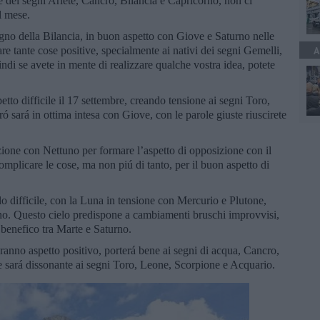
ade dei segni Ariete, Cancro, Bilancia e Capricorno, non ci
l mese.
no della Bilancia, in buon aspetto con Giove e Saturno nelle
e tante cose positive, specialmente ai nativi dei segni Gemelli,
A
ndi se avete in mente di realizzare qualche vostra idea, potete
tto difficile il 17 settembre, creando tensione ai segni Toro,
sará in ottima intesa con Giove, con le parole giuste riuscirete
zione con Nettuno per formare l’aspetto di opposizione con il
omplicare le cose, ma non piú di tanto, per il buon aspetto di
lo difficile, con la Luna in tensione con Mercurio e Plutone,
no. Questo cielo predispone a cambiamenti bruschi improvvisi,
o benefico tra Marte e Saturno.
nno aspetto positivo, porterá bene ai segni di acqua, Cancro,
 sará dissonante ai segni Toro, Leone, Scorpione e Acquario.