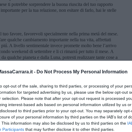
ese ti potrebbe sorprendere la buona riuscita del tuo rapporto
importante per la tua relazione, non esitare di farlo, hai le stelle
l tuo favore, favorevoli specialmente nella prima metá del mese.
are qualche cambiamento importante nella tua vita, affrettati
di piú. A livello sentimentale invece promette molto bene l’arrivo
ondo weekend di settembre e li ci rimarrá per tutto il mese. A
li da qualche pianeta e dalla Luna, potresti realizzare tante cose a
e del mese ti aspetterá una piacevole sorpresa.
ssaCarrara.it -
Do Not Process My Personal Information
anti ti potrebbero creare qualche impedimento. Dal 5 settembre
to opt-out of the sale, sharing to third parties, or processing of your per
io con Saturno, poi con Giove, tutte le cose ti andranno bene,
formation for targeted advertising by us, please use the below opt-out s
A livello relazionale il buon aspetto di Venere, che durerá fino
 aiutare a risolvere problematiche nel tuo rapporto di coppia o in
r selection. Please note that after your opt-out request is processed y
arte a favore riuscirai a realizzarti, si apriranno nuove strade
eing interest-based ads based on personal information utilized by us or
sentire un po’ di inquietudine, nei giorni seguenti fino a fine
disclosed to third parties prior to your opt-out. You may separately opt-
ione.
losure of your personal information by third parties on the IAB’s list of
. This information may also be disclosed by us to third parties on the
IA
Participants
that may further disclose it to other third parties.