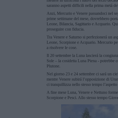
mettere in difficoltá i nativi del terzo dec
saranno aspetti difficili nella prima metá de
Anzi, Mercurio e Venere passandoci nel seg
prime settimane del mese, dovrebbero portar
Leone, Bilancia, Sagittario e Acquario. Qui
proseguire con fiducia.
Tra Venere e Saturno si perfezionerá un aspe
Leone, Scorpione e Acquario. Mercurio peró 
a risolvere le cose.
Il 20 settembre la Luna lascierá la congiun
Sole – la cosidetta Luna Piena - potrebbe c
Plutone.
Nel giorno 23 e 24 settembre ci sará un cie
mentre Venere subirá l’opposizione di Ura
ci tranquillizza nello stesso tempo l’aspett
A fine mese Luna, Venere e Nettuno formera
Scorpione e Pesci. Allo stesso tempo Giove