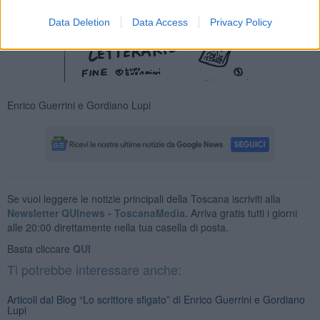
Data Deletion
Data Access
Privacy Policy
Enrico Guerrini e Gordiano Lupi
Se vuoi leggere le notizie principali della Toscana iscriviti alla
Newsletter QUInews - ToscanaMedia.
Arriva gratis tutti i giorni
alle 20:00 direttamente nella tua casella di posta.
Basta cliccare
QUI
Ti potrebbe interessare anche:
Articoli dal Blog “Lo scrittore sfigato” di Enrico Guerrini e Gordiano
Lupi