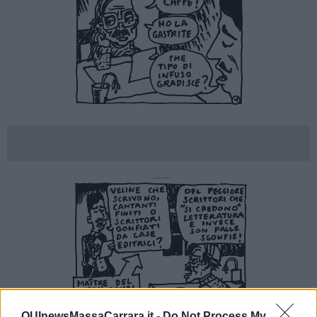
QUInewsMassaCarrara.it -
Do Not Process My