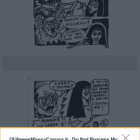
QUInewsMassaCarrara.it -
Do Not Process My