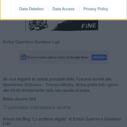
Data Deletion
Data Access
Privacy Policy
Enrico Guerrini e Gordiano Lupi
Se vuoi leggere le notizie principali della Toscana iscriviti alla
Newsletter QUInews - ToscanaMedia.
Arriva gratis tutti i giorni
alle 20:00 direttamente nella tua casella di posta.
Basta cliccare
QUI
Ti potrebbe interessare anche:
Articoli dal Blog “Lo scrittore sfigato” di Enrico Guerrini e Gordiano
Lupi