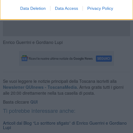
Data Deletion
Data Access
Privacy Policy
Enrico Guerrini e Gordiano Lupi
Se vuoi leggere le notizie principali della Toscana iscriviti alla
Newsletter QUInews - ToscanaMedia.
Arriva gratis tutti i giorni
alle 20:00 direttamente nella tua casella di posta.
Basta cliccare
QUI
Ti potrebbe interessare anche:
Articoli dal Blog “Lo scrittore sfigato” di Enrico Guerrini e Gordiano
Lupi