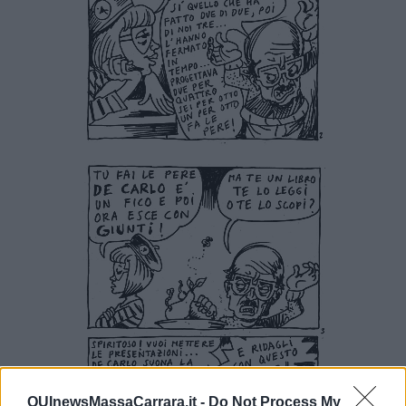
QUInewsMassaCarrara.it -
Do Not Process My