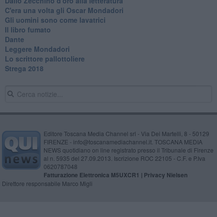
Dallo Zecchino d'oro alla letteratura
C'era una volta gli Oscar Mondadori
Gli uomini sono come lavatrici
Il libro fumato
Dante
Leggere Mondadori
Lo scrittore pallottoliere
Strega 2018
Editore Toscana Media Channel srl - Via Dei Martelli, 8 - 50129
FIRENZE - info@toscanamediachannel.it. TOSCANA MEDIA
NEWS quotidiano on line registrato presso il Tribunale di Firenze
al n. 5935 del 27.09.2013. Iscrizione ROC 22105 - C.F. e P.Iva
0620787048
Fatturazione Elettronica M5UXCR1 |
Privacy Nielsen
Direttore responsabile Marco Migli
Powered by
Aperion.it