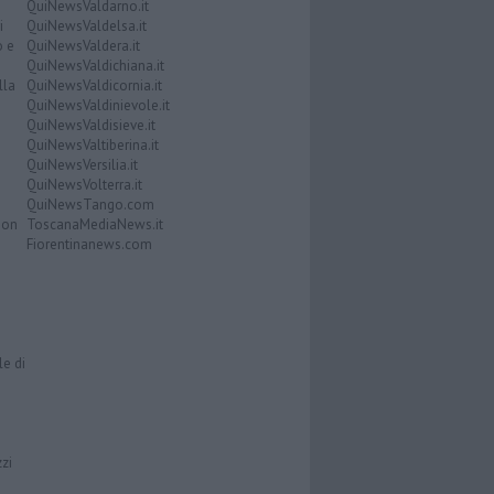
QuiNewsValdarno.it
i
QuiNewsValdelsa.it
o e
QuiNewsValdera.it
QuiNewsValdichiana.it
lla
QuiNewsValdicornia.it
QuiNewsValdinievole.it
QuiNewsValdisieve.it
QuiNewsValtiberina.it
QuiNewsVersilia.it
QuiNewsVolterra.it
QuiNewsTango.com
Don
ToscanaMediaNews.it
Fiorentinanews.com
le di
zzi