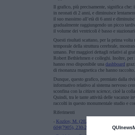
Il grafico, più precisamente, significa che:
in neonati di 2 anni, e diminuisce lentamente
il suo massimo all’età di 6 anni e diminuisc
gradualmente raggiungendo un picco tardivo
il volume dei ventricoli è basso e stazionar
Questi risultati scattano, per la prima volt
temporale della struttura cerebrale, mostrand
umano. Per maggiori dettagli relativi al graf
Robert Bethlehmen e colleghi. Inoltre, per i
hanno reso disponibile una
dashboard
grazi
di risonanza magnetica che hanno raccolto.
Dunque, questo grafico, premiato dalla riv
informativo relativo al sistema nervoso cent
sconfina con la
citizen science
, cioè la col
Quindi, tra le tante attività delle vacanze i
raccolti in questo monumentale studio e con
Riferimenti
-
Kozlov, M. (2022). Your brain expands 
604
(7905), 230-231.
QUInewsMa