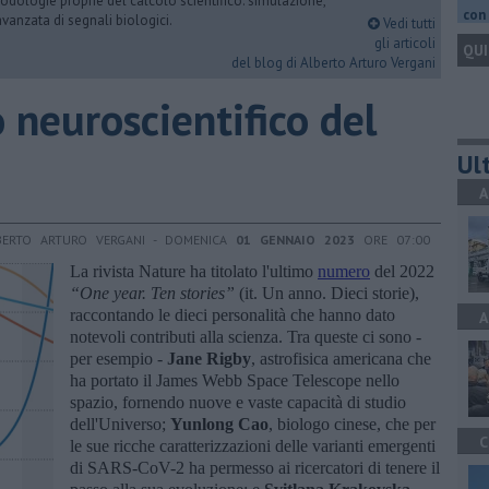
dologie proprie del calcolo scientifico: simulazione,
con 
vanzata di segnali biologici.
Vedi tutti
gli articoli
QUI
del blog di Alberto Arturo Vergani
o neuroscientifico del
Ult
A
BERTO ARTURO VERGANI - DOMENICA
01 GENNAIO 2023
ORE 07:00
La rivista Nature ha titolato l'ultimo
numero
del 2022
“One year. Ten stories”
(it. Un anno. Dieci storie),
raccontando le dieci personalità che hanno dato
A
notevoli contributi alla scienza. Tra queste ci sono -
per esempio -
Jane Rigby
, astrofisica americana che
ha portato il James Webb Space Telescope nello
spazio, fornendo nuove e vaste capacità di studio
dell'Universo;
Yunlong Cao
, biologo cinese, che per
C
le sue ricche caratterizzazioni delle varianti emergenti
di SARS-CoV-2 ha permesso ai ricercatori di tenere il