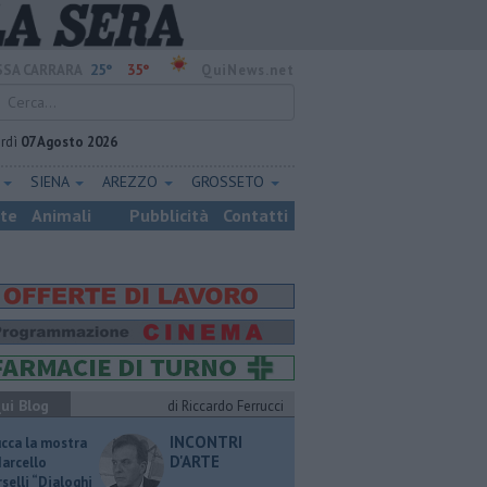
25°
35°
SA CARRARA
QuiNews.net
rdì
07 Agosto 2026
E
SIENA
AREZZO
GROSSETO
ste
Animali
Pubblicità
Contatti
ui Blog
di Riccardo Ferrucci
INCONTRI
ucca la mostra
D'ARTE
Marcello
selli “Dialoghi