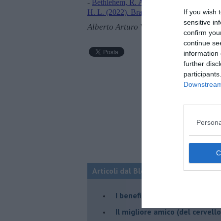
-
Bethlehem, R. A., Seidlitz, J., White, S.
If you wish 
H. L. (2022). Brain charts for the human l
sensitive in
Alberto Arturo Vergani
confirm you
continue se
information 
further disc
participants
Downstream 
Persona
Articoli dal Blog “NEURONEWS” di Al
​I benefici neurali del tango
​Il migliore amico (del cervell