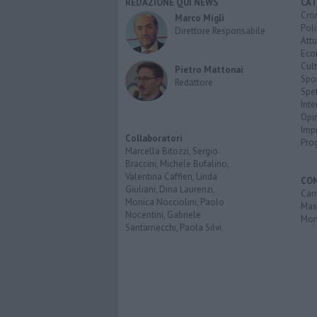
REDAZIONE QUI NEWS
CAT
Cro
Marco Migli
Poli
Direttore Responsabile
Attu
Eco
Cult
Pietro Mattonai
Spo
Redattore
Spet
Inte
Opi
Imp
Collaboratori
Pro
Marcella Bitozzi, Sergio
Braccini, Michele Bufalino,
Valentina Caffieri, Linda
CO
Giuliani, Dina Laurenzi,
Carr
Monica Nocciolini, Paolo
Mas
Nocentini, Gabriele
Mon
Santarnecchi, Paola Silvi.