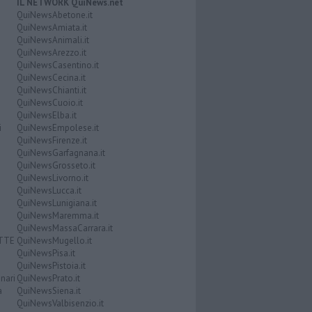
IL NETWORK QuiNews.net
QuiNewsAbetone.it
QuiNewsAmiata.it
QuiNewsAnimali.it
QuiNewsArezzo.it
QuiNewsCasentino.it
QuiNewsCecina.it
QuiNewsChianti.it
QuiNewsCuoio.it
QuiNewsElba.it
i
QuiNewsEmpolese.it
QuiNewsFirenze.it
QuiNewsGarfagnana.it
QuiNewsGrosseto.it
QuiNewsLivorno.it
QuiNewsLucca.it
QuiNewsLunigiana.it
QuiNewsMaremma.it
QuiNewsMassaCarrara.it
ATTE
QuiNewsMugello.it
QuiNewsPisa.it
QuiNewsPistoia.it
nari
QuiNewsPrato.it
a
QuiNewsSiena.it
QuiNewsValbisenzio.it