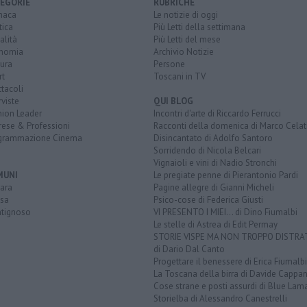
EGORIE
RUBRICHE
naca
Le notizie di oggi
tica
Più Letti della settimana
alità
Più Letti del mese
nomia
Archivio Notizie
ura
Persone
rt
Toscani in TV
tacoli
rviste
QUI BLOG
nion Leader
Incontri d'arte di Riccardo Ferrucci
rese & Professioni
Racconti della domenica di Marco Celat
grammazione Cinema
Disincantato di Adolfo Santoro
Sorridendo di Nicola Belcari
Vignaioli e vini di Nadio Stronchi
MUNI
Le pregiate penne di Pierantonio Pardi
ara
Pagine allegre di Gianni Micheli
sa
Psico-cose di Federica Giusti
tignoso
VI PRESENTO I MIEI... di Dino Fiumalbi
Le stelle di Astrea di Edit Permay
STORIE VISPE MA NON TROPPO DISTR
di Dario Dal Canto
Progettare il benessere di Erica Fiumalbi
La Toscana della birra di Davide Cappan
Cose strane e posti assurdi di Blue Lam
Storielba di Alessandro Canestrelli