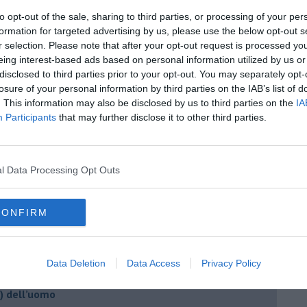
 R., Vogel, J. W., Anderson, K. M., Adamson, C., ... & Schaare,
to opt-out of the sale, sharing to third parties, or processing of your per
ifespan.
Nature
,
604
(7906), 525-533.
formation for targeted advertising by us, please use the below opt-out s
r selection. Please note that after your opt-out request is processed y
eing interest-based ads based on personal information utilized by us or
disclosed to third parties prior to your opt-out. You may separately opt-
losure of your personal information by third parties on the IAB’s list of
. This information may also be disclosed by us to third parties on the
IA
Participants
that may further disclose it to other third parties.
l Data Processing Opt Outs
CONFIRM
berto Arturo Vergani
Data Deletion
Data Access
Privacy Policy
o) dell’uomo