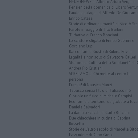
NEURONEWS di Alberto Arturo Vergani
Pensieri della domenica di Libero Ventur
Fauda e balagan di Alfredo De Girolam
Enrico Catassi
Storie di ordinaria umanità di Nicolò Ste
Parole in viaggio di Tito Barbini
Turbative di Franco Bonciani
Lo scrittore sfigato di Enrico Guerrini e
Gordiano Lupi
Raccontare di Gusto di Rubina Rovini
Legalità e non solo di Salvatore Calleri
Shalom La Cultura della Solidarietà di 
Andrea Pio Cristiani
VERSI-AMO di Chi mette al centro la
persona
Eureka! di Nausica Manzi
Tabasco senza filtro di Tabasco n.6
Ci vuole un fisico di Michele Campisi
Economia e territorio, da globale a loca
Daniele Salvadori
La dama a scacchi di Carlo Belciani
Due chiacchiere in cucina di Sabrina
Rossello
Storie dell'altro secolo di Marcella Bito
Easy ridere di Dario Greco