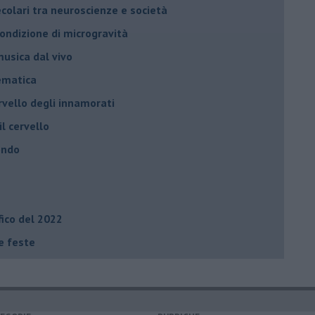
ecolari tra neuroscienze e società
 condizione di microgravità
usica dal vivo
tematica
rvello degli innamorati
il cervello
ondo
fico del 2022
le feste