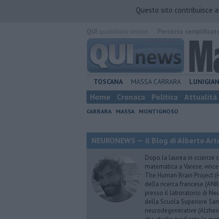
Questo sito contribuisce 
QUI
quotidiano online.
Percorso semplificat
TOSCANA
MASSA CARRARA
LUNIGIA
Home
Cronaca
Politica
Attualità
CARRARA
MASSA
MONTIGNOSO
NEURONEWS — il Blog di Alberto Art
Dopo la laurea in scienze c
matematica a Varese, vince
The Human Brain Project (HB
della ricerca francese (ANR
presso il laboratorio di N
della Scuola Superiore Sant’
neurodegenerative (Alzheim