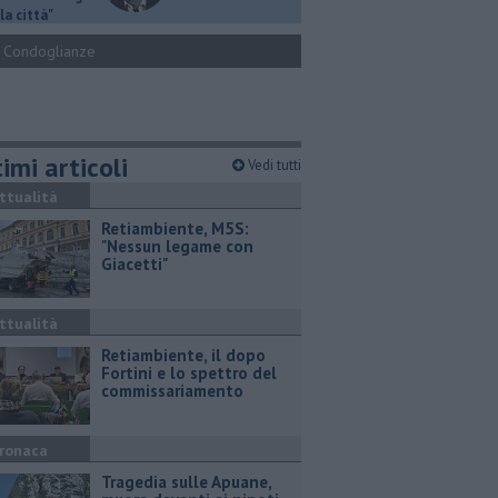
la città"
Condoglianze
imi articoli
Vedi tutti
ttualità
Retiambiente, M5S:
"Nessun legame con
Giacetti"
ttualità
Retiambiente, il dopo
Fortini e lo spettro del
commissariamento
ronaca
Tragedia sulle Apuane,