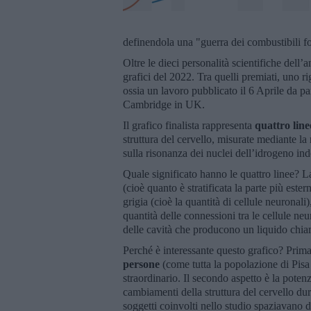
definendola una "guerra dei combustibili fo
Oltre le dieci personalità scientifiche dell’a
grafici del 2022. Tra quelli premiati, uno 
ossia un lavoro pubblicato il 6 Aprile da pa
Cambridge in UK.
Il grafico finalista rappresenta
quattro line
struttura del cervello, misurate mediante 
sulla risonanza dei nuclei dell’idrogeno in
Quale significato hanno le quattro linee? La
(cioè quanto è stratificata la parte più este
grigia (cioè la quantità di cellule neuronali
quantità delle connessioni tra le cellule neur
delle cavità che producono un liquido chia
Perché è interessante questo grafico? Prima
persone
(come tutta la popolazione di Pisa
straordinario. Il secondo aspetto è la potenz
cambiamenti della struttura del cervello du
soggetti coinvolti nello studio spaziavano d