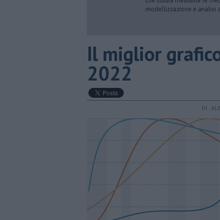
che studia mediante le meto
modellizzazione e analisi a
Il miglior grafic
2022
DI AL