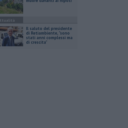
muore davanti ai nipoti
ttualità
Il saluto del presidente
di Retiambiente, "sono
stati anni complessi ma
di crescita"