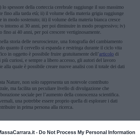
 i) lo spessore della corteccia cerebrale raggiunge il suo massimo
 fino alla tarda età; ii) il volume della materia grigia raggiunge
e in modo sostenuto; iii) il volume della materia bianca cresce
 intorno ai 30 anni, per poi diminuire in modo progressivo; iv)
io fino ai 40 anni, per poi crescere vertiginosamente.
a nella storia delle neuroscienze, una fotografia del cambiamento
o quanto il cervello si espanda e restringa durante il ciclo vita
ico in oggetto è possibile fruire gratuitamente dell’
articolo
di
 più curiosi, e sempre a libero accesso, gli autori del lavoro
e alla quale è possibile creare nuove analisi con il totale dei dati
ista Nature, non solo rappresenta un notevole contributo
rale, ma facilita un peculiare livello di divulgazione che
laborazione sociale per l’aumento della conoscenza scientifica.
nvernali, una potrebbe essere proprio quella di esplorare i dati
tribuire in prima persona alla ricerca.
and shrinks over time—these charts show how.
Nature
,
ssaCarrara.it -
Do Not Process My Personal Information