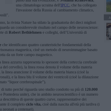
passo alla sua evoluzione; e
Svitlana Krakovska
,
una climatologa ucraina dell'
IPCC
, che ha collegato
l'invasione della Russia al cambiamento climatico,
ssili".
A
nno, la rivista Nature ha stilato la graduatoria dei dieci migliori
riguarda un considerevole risultato nel campo delle neuroscienze:
rte di
Robert Bethlehmen
e colleghi, dell’Università di
e
che identificano quattro caratteristiche fondamentali della
la risonanza magnetica, cioè un metodo di neuroimmagine basato
dotta da un forte campo magnetico.
 linea azzurra rappresenta lo spessore della corteccia cerebrale
rna del cervello), la linea rossa denota il volume della materia
), la linea arancione il volume della materia bianca (cioè la
onali), e la linea blu il volume dei ventricoli (cioè la dilatazione
mato “liquor cerebrospinale”).
 di tutto perché riguarda uno studio condotto su più di
120.000
 e Pontedera unite), che in ambito neuroscientifico è un numero
a descrittiva di queste quattro curve, rappresentative dei
rante il completo
ciclo vita,
cioè dalla nascita all'età più tardiva (i
a neonati a centenari).