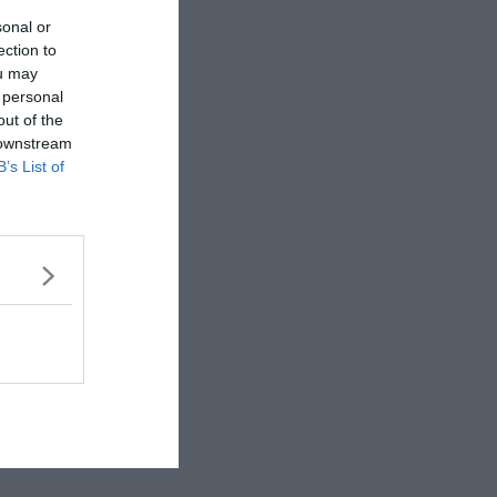
sonal or
ection to
ou may
 personal
out of the
 downstream
B’s List of