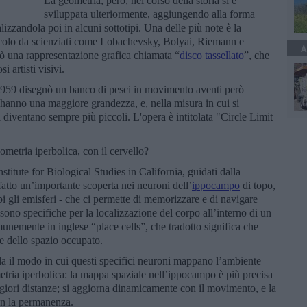
La geometria, però, nel corso della storia si è
sviluppata ulteriormente, aggiungendo alla forma
lizzandola poi in alcuni sottotipi. Una delle più note è la
ecolo da scienziati come Lobachevsky, Bolyai, Riemann e
A
eò una rappresentazione grafica chiamata “
disco tassellato
”, che
 artisti visivi.
l 1959 disegnò un banco di pesci in movimento aventi però
a hanno una maggiore grandezza, e, nella misura in cui si
i diventano sempre più piccoli. L'opera è intitolata "Circle Limit
ometria iperbolica, con il cervello?
stitute for Biological Studies in California, guidati dalla
fatto un’importante scoperta nei neuroni dell’
ippocampo
di topo,
bi gli emisferi - che ci permette di memorizzare e di navigare
sono specifiche per la localizzazione del corpo all’interno di un
nemente in inglese “place cells”, che tradotto significa che
he dello spazio occupato.
da il modo in cui questi specifici neuroni mappano l’ambiente
etria iperbolica: la mappa spaziale nell’ippocampo è più precisa
giori distanze; si aggiorna dinamicamente con il movimento, e la
on la permanenza.