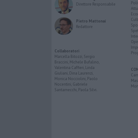
Poli
Direttore Responsabile
Attu
Eco
Cult
Pietro Mattonai
Spo
Redattore
Spet
Inte
Opi
Imp
Collaboratori
Pro
Marcella Bitozzi, Sergio
Braccini, Michele Bufalino,
Valentina Caffieri, Linda
CO
Giuliani, Dina Laurenzi,
Carr
Monica Nocciolini, Paolo
Mas
Nocentini, Gabriele
Mon
Santarnecchi, Paola Silvi.