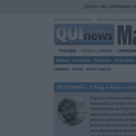
Questo sito contribuisce 
QUI
quotidiano online.
Percorso semplificat
TOSCANA
MASSA CARRARA
LUNIGIA
Home
Cronaca
Politica
Attualità
CARRARA
MASSA
MONTIGNOSO
NEURONEWS — il Blog di Alberto Art
Dopo la laurea in scienze c
matematica a Varese, vince
The Human Brain Project (HB
della ricerca francese (ANR
presso il laboratorio di N
della Scuola Superiore Sant’
neurodegenerative (Alzheim