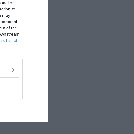
sonal or
ection to
ou may
 personal
out of the
 downstream
B’s List of