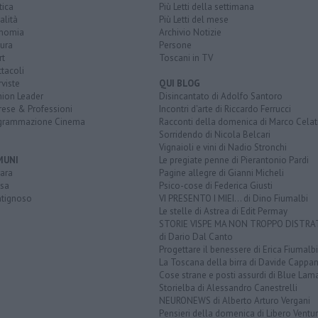
tica
Più Letti della settimana
alità
Più Letti del mese
nomia
Archivio Notizie
ura
Persone
rt
Toscani in TV
tacoli
rviste
QUI BLOG
nion Leader
Disincantato di Adolfo Santoro
rese & Professioni
Incontri d'arte di Riccardo Ferrucci
grammazione Cinema
Racconti della domenica di Marco Celat
Sorridendo di Nicola Belcari
Vignaioli e vini di Nadio Stronchi
MUNI
Le pregiate penne di Pierantonio Pardi
ara
Pagine allegre di Gianni Micheli
sa
Psico-cose di Federica Giusti
tignoso
VI PRESENTO I MIEI... di Dino Fiumalbi
Le stelle di Astrea di Edit Permay
STORIE VISPE MA NON TROPPO DISTR
di Dario Dal Canto
Progettare il benessere di Erica Fiumalbi
La Toscana della birra di Davide Cappan
Cose strane e posti assurdi di Blue Lam
Storielba di Alessandro Canestrelli
NEURONEWS di Alberto Arturo Vergani
Pensieri della domenica di Libero Ventur