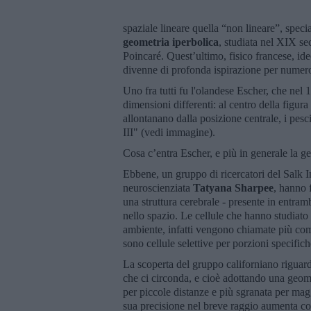
spaziale lineare quella “non lineare”, specia
geometria
iperbolica
, studiata nel XIX s
Poincaré. Quest’ultimo, fisico francese, id
divenne di profonda ispirazione per numerosi
Uno fra tutti fu l'olandese Escher, che ne
dimensioni differenti: al centro della figur
allontanano dalla posizione centrale, i pesc
III" (vedi immagine).
Cosa c’entra Escher, e più in generale la ge
Ebbene, un gruppo di ricercatori del Salk In
neuroscienziata
Tatyana Sharpee
, hanno 
una struttura cerebrale - presente in entram
nello spazio. Le cellule che hanno studiato 
ambiente, infatti vengono chiamate più comu
sono cellule selettive per porzioni specific
La scoperta del gruppo californiano riguar
che ci circonda, e cioè adottando una geom
per piccole distanze e più sgranata per mag
sua precisione nel breve raggio aumenta c