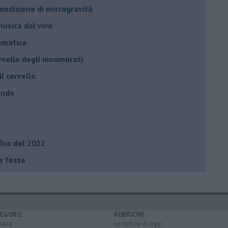
 condizione di microgravità
usica dal vivo
tematica
rvello degli innamorati
il cervello
ondo
fico del 2022
le feste
EGORIE
RUBRICHE
naca
Le notizie di oggi