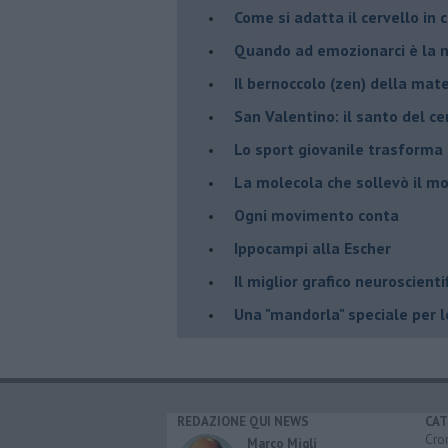
​Come si adatta il cervello in
​Quando ad emozionarci è la m
Il bernoccolo (zen) della ma
San Valentino: il santo del ce
​Lo sport giovanile trasforma 
​La molecola che sollevò il m
Ogni movimento conta
Ippocampi alla Escher
Il miglior grafico neuroscienti
​Una "mandorla" speciale per 
REDAZIONE QUI NEWS
CAT
Cro
Marco Migli