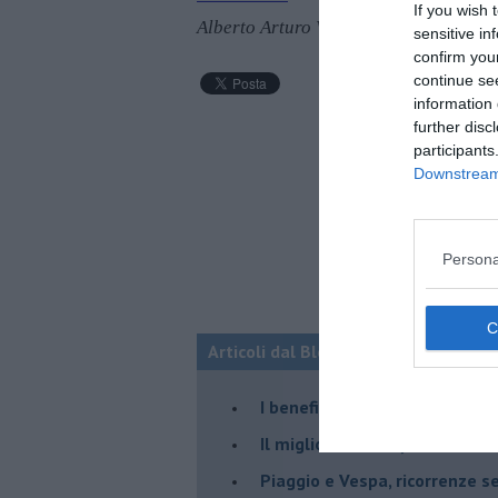
If you wish 
Alberto Arturo Vergani
sensitive in
confirm you
continue se
information 
further disc
participants
Downstream 
Persona
Articoli dal Blog “NEURONEWS” di Al
​I benefici neurali del tango
​Il migliore amico (del cervell
Piaggio e Vespa, ricorrenze s