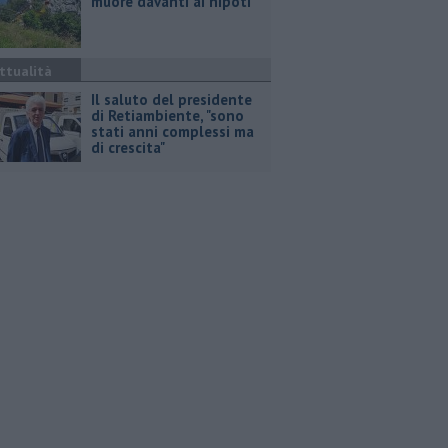
muore davanti ai nipoti
ttualità
Il saluto del presidente
di Retiambiente, "sono
stati anni complessi ma
di crescita"