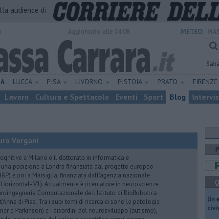
alla audience di
o
Aggiornato alle 14:08
METEO:
MAS
Sab
NA
LUCCA
PISA
LIVORNO
PISTOIA
PRATO
FIRENZ
Lavoro
Cultura e Spettacolo
Eventi
Sport
Blog
Intervi
uro Vergani
ognitive a Milano e il dottorato in informatica e
 una posizione a Londra finanziata dal progetto europeo
P) e poi a Marsiglia, finanziata dall’agenzia nazionale
Q
 Horizontal- V1). Attualmente è ricercatore in neuroscienze
euroingegneria Computazionale dell'Istituto di BioRobotica
​Un 
Anna di Pisa. Tra i suoi temi di ricerca ci sono le patologie
civ
er e Parkinson) e i disordini del neurosviluppo (autismo),