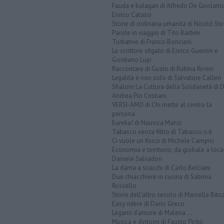
Fauda e balagan di Alfredo De Girolam
Enrico Catassi
Storie di ordinaria umanità di Nicolò Ste
Parole in viaggio di Tito Barbini
Turbative di Franco Bonciani
Lo scrittore sfigato di Enrico Guerrini e
Gordiano Lupi
Raccontare di Gusto di Rubina Rovini
Legalità e non solo di Salvatore Calleri
Shalom La Cultura della Solidarietà di 
Andrea Pio Cristiani
VERSI-AMO di Chi mette al centro la
persona
Eureka! di Nausica Manzi
Tabasco senza filtro di Tabasco n.6
Ci vuole un fisico di Michele Campisi
Economia e territorio, da globale a loca
Daniele Salvadori
La dama a scacchi di Carlo Belciani
Due chiacchiere in cucina di Sabrina
Rossello
Storie dell'altro secolo di Marcella Bito
Easy ridere di Dario Greco
Legami d'amore di Malena ...
Musica e dintorni di Fausto Pirìto