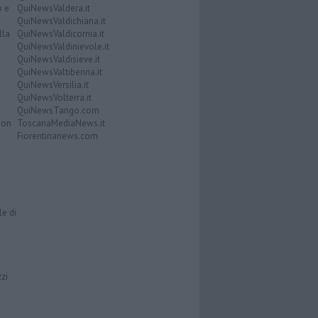
o e
QuiNewsValdera.it
QuiNewsValdichiana.it
lla
QuiNewsValdicornia.it
QuiNewsValdinievole.it
QuiNewsValdisieve.it
QuiNewsValtiberina.it
QuiNewsVersilia.it
QuiNewsVolterra.it
QuiNewsTango.com
Don
ToscanaMediaNews.it
Fiorentinanews.com
le di
zzi