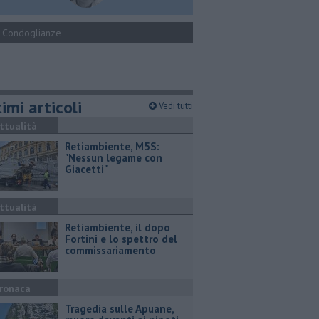
Condoglianze
imi articoli
Vedi tutti
ttualità
Retiambiente, M5S:
"Nessun legame con
Giacetti"
ttualità
Retiambiente, il dopo
Fortini e lo spettro del
commissariamento
ronaca
Tragedia sulle Apuane,