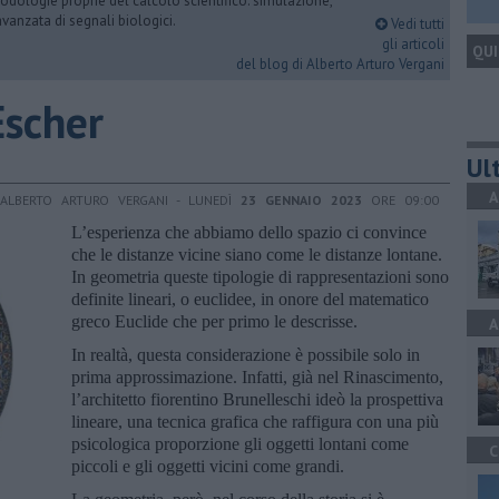
dologie proprie del calcolo scientifico: simulazione,
vanzata di segnali biologici.
Vedi tutti
gli articoli
QUI
del blog di Alberto Arturo Vergani
Escher
Ult
A
 ALBERTO ARTURO VERGANI - LUNEDÌ
23 GENNAIO 2023
ORE 09:00
L’esperienza che abbiamo dello spazio ci convince
che le distanze vicine siano come le distanze lontane.
In geometria queste tipologie di rappresentazioni sono
definite lineari, o euclidee, in onore del matematico
greco Euclide che per primo le descrisse.
A
In realtà, questa considerazione è possibile solo in
prima approssimazione. Infatti, già nel Rinascimento,
l’architetto fiorentino Brunelleschi ideò la prospettiva
lineare, una tecnica grafica che raffigura con una più
psicologica proporzione gli oggetti lontani come
C
piccoli e gli oggetti vicini come grandi.