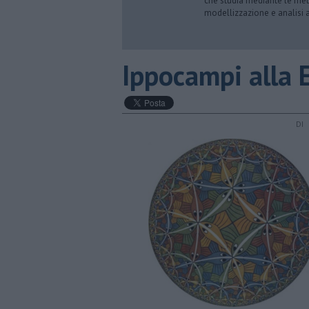
che studia mediante le meto
modellizzazione e analisi a
Ippocampi alla 
DI