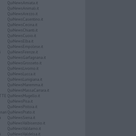
QuiNewsAmiata.it
QuiNewsAnimali.it
QuiNewsArezzo.it
QuiNewsCasentino.it
QuiNewsCecina.it
QuiNewsChianti.it
QuiNewsCuoio.it
QuiNewsElba.it
QuiNewsEmpolese.it
i
QuiNewsFirenze.it
QuiNewsGarfagnana.it
QuiNewsGrosseto.it
QuiNewsLivorno.it
QuiNewsLucca.it
QuiNewsLunigiana.it
QuiNewsMaremma.it
QuiNewsMassaCarrara.it
ATTE
QuiNewsMugello.it
QuiNewsPisa.it
QuiNewsPistoia.it
nari
QuiNewsPrato.it
a
QuiNewsSiena.it
QuiNewsValbisenzio.it
QuiNewsValdarno.it
i
QuiNewsValdelsa.it