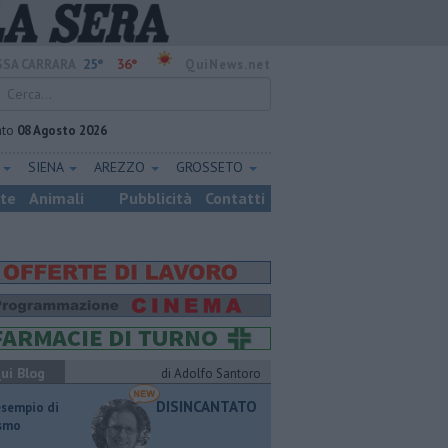
25°
36°
SA CARRARA
QuiNews.net
ato
08 Agosto 2026
E
SIENA
AREZZO
GROSSETO
ste
Animali
Pubblicità
Contatti
ui Blog
di Adolfo Santoro
DISINCANTATO
esempio di
ismo