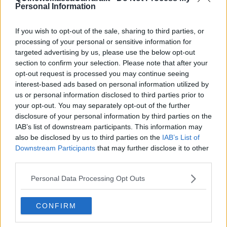
Personal Information
L'epilessia colpisce l'1% della popolazione, con oltre 500.000 casi
in Italia e oltre 25.000 nuovi casi ogni anno. Si manifesta con oltre
If you wish to opt-out of the sale, sharing to third parties, or
40 tipi diversi di crisi la cui causa è riconducibile ad una alterazione
processing of your personal or sensitive information for
improvvisa dello stato fisiologico della membrana neuronale,
targeted advertising by us, please use the below opt-out
causando una scarica ipersincrona di molteplici neuroni. Nel caso
section to confirm your selection. Please note that after your
in cui la diagnosi formulata sia esatta e l’iter terapeutico sia stato
correttamente seguito, si ottiene un controllo delle crisi in circa il
opt-out request is processed you may continue seeing
70% dei casi. La diagnosi si basa su dati clinici forniti dal paziente e
interest-based ads based on personal information utilized by
dall’analisi del tracciato dell’elettroencefalogramma (EEG), che può
us or personal information disclosed to third parties prior to
confermare le anomalie elettriche associate alle crisi. Dunque,
your opt-out. You may separately opt-out of the further
l’EEG è uno degli strumenti fondamentali per l’identificazione
disclosure of your personal information by third parties on the
dell’epilessia.
IAB’s list of downstream participants. This information may
also be disclosed by us to third parties on the
IAB’s List of
L’EEG è una metodologia che permette di registrare il potenziale
Downstream Participants
that may further disclose it to other
elettrico dello scalpo. E’ a basso costo e portabile, al contrario di
third parties.
altri strumenti medicali come la risonanza magnetica nucleare. Le
sue caratteristiche giustificano il suo ampio utilizzo per il supporto
Personal Data Processing Opt Outs
alla diagnosi di molteplici patologie o per obiettivi di ricerca più
generali di salute pubblica (ad esempio per lo
studio
della qualità
decisionale in persone sane).
CONFIRM
Quest’anno (2024) si celebra il
centenario
della prima
registrazione del segnale EEG da parte del neurologo tedesco