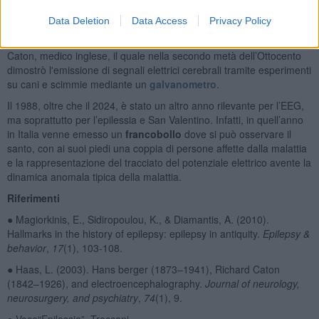
Hans Berger, che misurò per la prima volta l'attività elettrica del
Data Deletion
Data Access
Privacy Policy
cervello umano con elettrodi sul cuoio capelluto nel 1924. Le sue
ricerche furono ispirate dai precedenti studi condotti da Richard
Caton, medico inglese, il quale nella secondo metà dell’Ottocento
dimostrò l'emissione di segnali elettrici cerebrali tramite esperimenti
su cani e scimmie mediante un
galvanometro
.
Il 1988, oltre che il 2024, è stato un altro anno rilevante per l’EEG,
ma soprattutto per l’epilessia e San Valentino. Infatti, in quell’anno
in Italia venne emesso un
francobollo
dove si può osservare il
santo, con ai suoi piedi una coppia di persone affette dalla malattia
e la rappresentazione del tracciato del potenziale elettrico avente la
dinamica anomala tipica della malattia.
Riferimenti
● Magiorkinis, E., Sidiropoulou, K., & Diamantis, A. (2010).
Hallmarks in the history of epilepsy: epilepsy in antiquity.
Epilepsy &
behavior
,
17
(1), 103-108.
● Haas, L. (2003). Hans berger (1873–1941), Richard Caton
(1842–1926), and electroencephalography.
Journal of neurology,
neurosurgery, and psychiatry
,
74
(1), 9.
● Voce“Epilessia”, Treccani