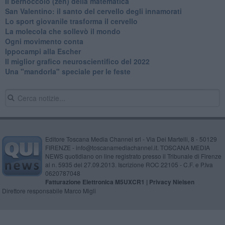
Il bernoccolo (zen) della matematica
San Valentino: il santo del cervello degli innamorati
​Lo sport giovanile trasforma il cervello
​La molecola che sollevò il mondo
Ogni movimento conta
Ippocampi alla Escher
Il miglior grafico neuroscientifico del 2022
​Una "mandorla" speciale per le feste
Editore Toscana Media Channel srl - Via Dei Martelli, 8 - 50129
FIRENZE - info@toscanamediachannel.it. TOSCANA MEDIA
NEWS quotidiano on line registrato presso il Tribunale di Firenze
al n. 5935 del 27.09.2013. Iscrizione ROC 22105 - C.F. e P.Iva
0620787048
Fatturazione Elettronica M5UXCR1 |
Privacy Nielsen
Direttore responsabile Marco Migli
Powered by
Aperion.it