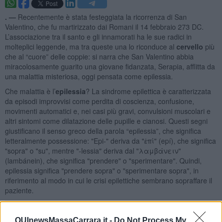
. —
Recentemente è stata festeggiata la ricorrenza di San
Valentino, che fu martirizzato dai Romani il 14 febbraio 273 DC.
L’associazione tra il santo e gli innamorati ha le sue radici in
molteplici leggende, ma tra queste una lo riconduce al
cervello
più
che al “cuore” delle coppie: si narra che San Valentino abbia
miracolosamente guarito una giovane fidanzata, Serapia, afflitta da
una malattia misteriosa, oggi pensata come epilessia.
Che malattia è l’
epilessia
? La sindrome epilettica è caratterizzata
da episodi improvvisi come perdita di coscienza, confusione,
movimenti automatici e, nei casi più gravi, convulsioni muscolari e
altri sintomi come dilatazione delle pupille e cianosi. Questi segni
giustificano il senso greco della parola “epilessia”, che significa
letteralmente possessione: "Epi-" deriva da "ἐπί" (epí), che significa
"sopra" o "su", mentre "-lessia" deriva dal "λαμβάνειν"
(lambánein), che significa "prendere" o "sperimentare". Quindi,
epilessia significa "prendere sopra" o "sperimentare sopra", in
riferimento al modo in cui le crisi epilettiche sembrano sopraffare il
paziente.
QUInewsMassaCarrara.it -
Do Not Process My