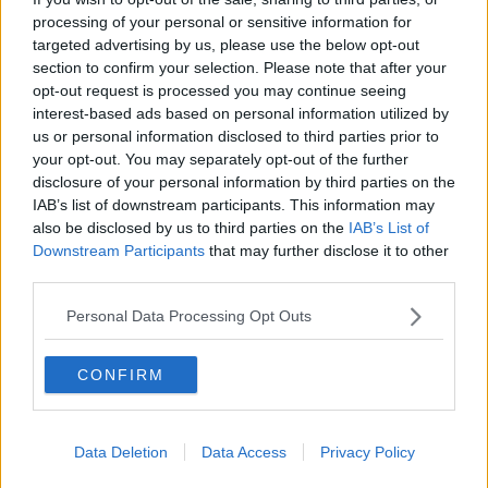
reciproco supporto tra le amministrazioni,
processing of your personal or sensitive information for
targeted advertising by us, please use the below opt-out
section to confirm your selection. Please note that after your
opt-out request is processed you may continue seeing
interest-based ads based on personal information utilized by
Per il CNVVF erano presenti il vice Comandante DVD dott. ing.
us or personal information disclosed to third parties prior to
Argenzio Arcangelo, il responsabile provinciale del settore SA IA
your opt-out. You may separately opt-out of the further
Lavorini Mario Luca, il Funzionario dei SMZT responsabile
disclosure of your personal information by third parties on the
regionale del settore del SA e coordinatore dei SMZT SDACE
IAB’s list of downstream participants. This information may
Becherucci Massimo assieme al coordinatore regionale del SA VFC
Germelli Raffaello oltre che personale Soccorritore Acquatico dei
also be disclosed by us to third parties on the
IAB’s List of
Comandi della Toscana, che hanno potuto apprezzare durante una
Downstream Participants
that may further disclose it to other
serie di manovre di simulazione interventi, le caratteristiche
third parties.
tecniche del “RescueRunner”.
Personal Data Processing Opt Outs
Per la Capitaneria di Porto erano presenti il Capitano di Fregata
(CP) Kothmeir Massimo, referente per conto della Direzione
Marittima della Liguria, del progetto della “RescueRunner”, mentre
CONFIRM
in rappresentanza della Direzione Marittima di Livorno e della
Capitaneria di Porto di Marina di Carrara erano presenti alcuni
Ufficiali responsabili.
Data Deletion
Data Access
Privacy Policy
Il tutto si è svolto sotto il coordinamento della locale Capitaneria di