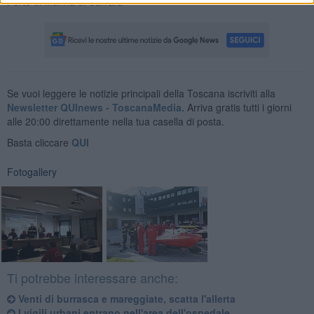
Porto di Marina di Carrara
Se vuoi leggere le notizie principali della Toscana iscriviti alla
Newsletter QUInews - ToscanaMedia.
Arriva gratis tutti i giorni
alle 20:00 direttamente nella tua casella di posta.
Basta cliccare
QUI
Fotogallery
Ti potrebbe interessare anche:
Venti di burrasca e mareggiate, scatta l'allerta
I vigili urbani entrano nell'area dell'ospedale