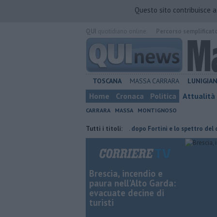
Questo sito contribuisce 
QUI
quotidiano online.
Percorso semplificat
TOSCANA
MASSA CARRARA
LUNIGIA
Home
Cronaca
Politica
Attualità
CARRARA
MASSA
MONTIGNOSO
 con Giacetti"
Retiambiente, il dopo Fortini e lo spettro del commiss
Tutti i titoli:
Brescia, incendio e
paura nell'Alto Garda:
evacuate decine di
turisti