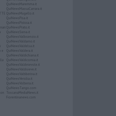
QuiNewsMaremma.it
QuiNewsMassaCarrara.it
ATTE
QuiNewsMugello.it
QuiNewsPisa.it
QuiNewsPistoia.it
nari
QuiNewsPrato.it
a
QuiNewsSiena.it
QuiNewsValbisenzio.it
QuiNewsValdarno.it
i
QuiNewsValdelsa.it
o e
QuiNewsValdera.it
QuiNewsValdichiana.it
lla
QuiNewsValdicornia.it
QuiNewsValdinievole.it
QuiNewsValdisieve.it
QuiNewsValtiberina.it
QuiNewsVersilia.it
QuiNewsVolterra.it
QuiNewsTango.com
Don
ToscanaMediaNews.it
Fiorentinanews.com