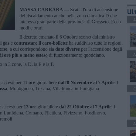
MASSA CARRARA —
Scatta l'ora di accensione
Ult
del riscaldamento anche nella zona climatica D che
A
interessa gran parte della provincia di Grosseto. Ecco
modi e orari
Il decreto emanato il 6 Ottobre scorso dal ministro
di gas
e
contrastare il caro-bollette
ha suddiviso tutte le regioni,
erse
, a cui corrispondono sia
date diverse
per l'accensione degli
A
i ore più o meno esteso
di funzionamento quotidiano.
 in 3 zone, la D, la E e la F.
e acceso per
11 ore
giornaliere
dall'8 Novembre al 7 Aprile
. I
ssa
, Montignoso, Tresana, Villafranca in Lunigiana
C
re acceso per
13 ore
giornaliere
dal 22 Ottobre al 7 Aprile
. I
n Lunigiana, Comano, Filattiera, Fivizzano, Fosdinovo,
remoli
A