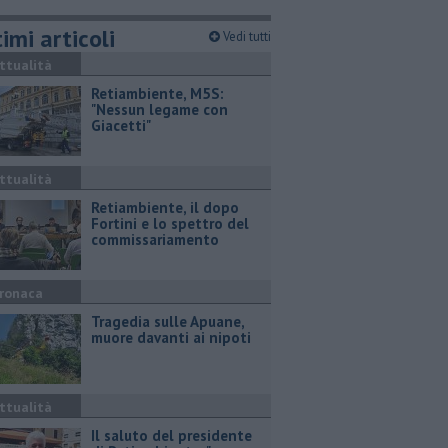
imi articoli
Vedi tutti
ttualità
Retiambiente, M5S:
"Nessun legame con
Giacetti"
ttualità
Retiambiente, il dopo
Fortini e lo spettro del
commissariamento
ronaca
Tragedia sulle Apuane,
muore davanti ai nipoti
ttualità
Il saluto del presidente