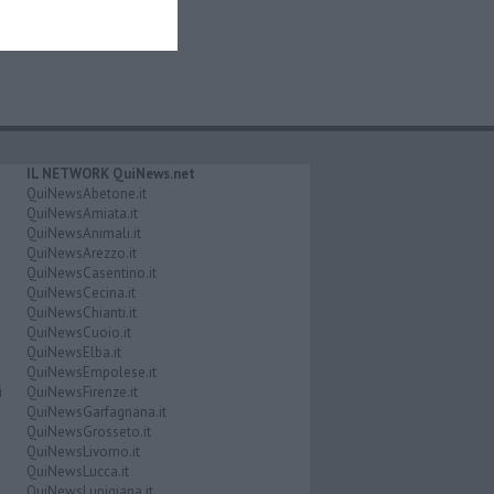
IL NETWORK QuiNews.net
QuiNewsAbetone.it
QuiNewsAmiata.it
QuiNewsAnimali.it
QuiNewsArezzo.it
QuiNewsCasentino.it
QuiNewsCecina.it
QuiNewsChianti.it
QuiNewsCuoio.it
QuiNewsElba.it
QuiNewsEmpolese.it
i
QuiNewsFirenze.it
QuiNewsGarfagnana.it
QuiNewsGrosseto.it
QuiNewsLivorno.it
QuiNewsLucca.it
QuiNewsLunigiana.it