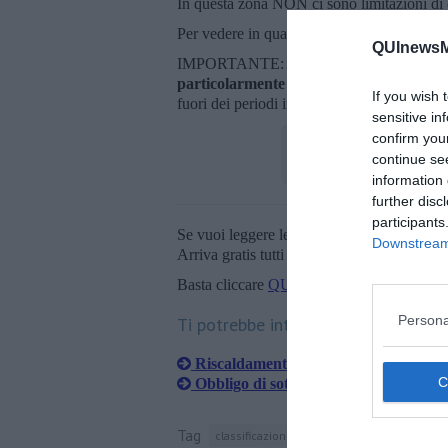
In questa zona NON ci sono limitazioni di o
Per vedere in quali zone ricadono tutti i 
QUInewsMa
IMPORTANTE: In tutte le fasce vale poi un
particolarmente severe
i sindaci potranno 
If you wish 
fuori dei periodi indicati dal decreto, purc
sensitive in
confirm you
continue se
information 
further disc
participants
Se vuoi leggere le notizie principali della T
Downstream 
Arriva gratis tutti i giorni alle 20:00 dirett
Basta cliccare
QUI
Persona
Ti potrebbe interessare anche:
Riscaldamenti accesi? Ecco quando si
Obbligo di sottocontatori per la term
Tag
classificazione climatica
provincia di mass