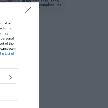
di Retiambiente, "sono
stati anni complessi ma
di crescita"
sonal or
ection to
ou may
 personal
out of the
 downstream
B’s List of