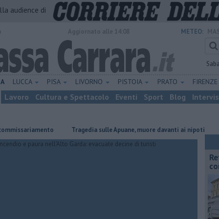
alla audience di
o
Aggiornato alle 14:08
METEO:
MAS
Sab
NA
LUCCA
PISA
LIVORNO
PISTOIA
PRATO
FIRENZ
Lavoro
Cultura e Spettacolo
Eventi
Sport
Blog
Intervi
ariamento
Tragedia sulle Apuane, muore davanti ai nipoti
Il salut
Re
co