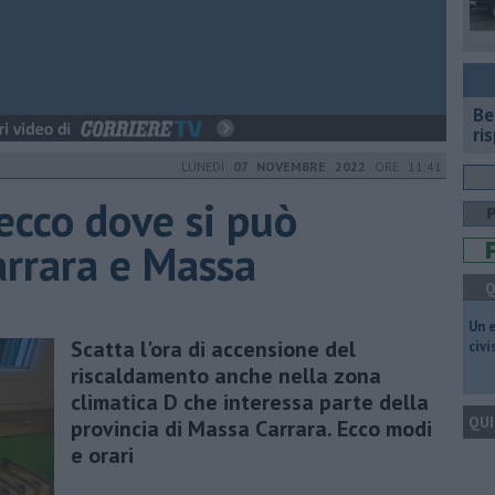
​B
ri
LUNEDÌ
07 NOVEMBRE 2022
ORE 11:41
ecco dove si può
arrara e Massa
Q
​Un 
​Scatta l'ora di accensione del
civ
riscaldamento anche nella zona
climatica D che interessa parte della
QUI
provincia di Massa Carrara. Ecco modi
e orari