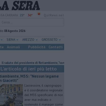
25°
36°
SA CARRARA
QuiNews.net
ato
08 Agosto 2026
E
SIENA
AREZZO
GROSSETO
ste
Animali
Pubblicità
Contatti
o del presidente di Retiambiente, "sono stati anni complessi ma di crescita"
L'articolo di ieri più letto
tiambiente, M5S: "Nessun legame
n Giacetti"
L'assessore, il capogruppo
e il coordinatore regionale
del M5S specificano di non
aver mai indicato o
sostenuto il manager come