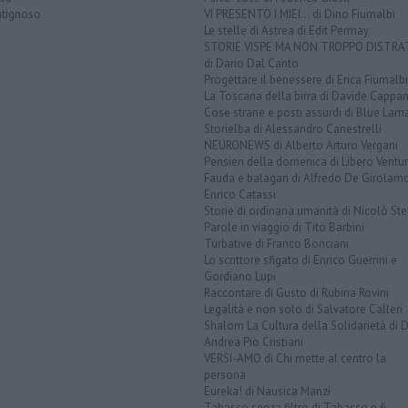
tignoso
VI PRESENTO I MIEI... di Dino Fiumalbi
Le stelle di Astrea di Edit Permay
STORIE VISPE MA NON TROPPO DISTR
di Dario Dal Canto
Progettare il benessere di Erica Fiumalbi
La Toscana della birra di Davide Cappan
Cose strane e posti assurdi di Blue Lam
Storielba di Alessandro Canestrelli
NEURONEWS di Alberto Arturo Vergani
Pensieri della domenica di Libero Ventur
Fauda e balagan di Alfredo De Girolam
Enrico Catassi
Storie di ordinaria umanità di Nicolò Ste
Parole in viaggio di Tito Barbini
Turbative di Franco Bonciani
Lo scrittore sfigato di Enrico Guerrini e
Gordiano Lupi
Raccontare di Gusto di Rubina Rovini
Legalità e non solo di Salvatore Calleri
Shalom La Cultura della Solidarietà di 
Andrea Pio Cristiani
VERSI-AMO di Chi mette al centro la
persona
Eureka! di Nausica Manzi
Tabasco senza filtro di Tabasco n.6