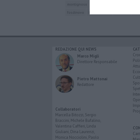
montignoso
tresana
villafranca in lunig
fosdinovo
licciana nardi
mulazzo
pod
REDAZIONE QUI NEWS
CAT
Cro
Marco Migli
Poli
Direttore Responsabile
Attu
Eco
Cult
Pietro Mattonai
Spo
Redattore
Spet
Inte
Opi
Imp
Collaboratori
Pro
Marcella Bitozzi, Sergio
Braccini, Michele Bufalino,
Valentina Caffieri, Linda
CO
Giuliani, Dina Laurenzi,
Carr
Monica Nocciolini, Paolo
Mas