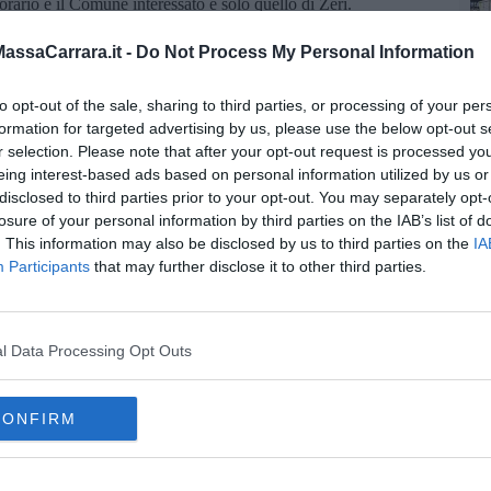
rario e il Comune interessato è solo quello di Zeri.
Comuni della Toscana
clicca qui
.
ssaCarrara.it -
Do Not Process My Personal Information
 principio: in presenza di
situazioni climatiche
autorizzare l’accensione degli impianti termici a gas anche al di
to opt-out of the sale, sharing to third parties, or processing of your per
hé per una durata giornaliera
ridotta
.
formation for targeted advertising by us, please use the below opt-out s
r selection. Please note that after your opt-out request is processed y
eing interest-based ads based on personal information utilized by us or
disclosed to third parties prior to your opt-out. You may separately opt-
losure of your personal information by third parties on the IAB’s list of
. This information may also be disclosed by us to third parties on the
IA
oscana iscriviti alla
Newsletter QUInews - ToscanaMedia.
Participants
that may further disclose it to other third parties.
amente nella tua casella di posta.
l Data Processing Opt Outs
 potrà in provincia di Massa Carrara
CONFIRM
oregolazione
a-carrara
provincia di grosseto
provincia di pistoia
aulla
carrara