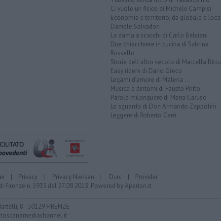
Ci vuole un fisico di Michele Campisi
Economia e territorio, da globale a loca
Daniele Salvadori
La dama a scacchi di Carlo Belciani
Due chiacchiere in cucina di Sabrina
Rossello
Storie dell'altro secolo di Marcella Bito
Easy ridere di Dario Greco
Legami d'amore di Malena ...
Musica e dintorni di Fausto Pirìto
Parole milonguere di Maria Caruso
Lo sguardo di Don Armando Zappolini
Leggere di Roberto Cerri
er
|
Privacy
|
Privacy Nielsen
|
Durc
|
Provider
di Firenze n. 5935 del 27.09.2013. Powered by
Aperion.it
Martelli, 8 - 50129 FIRENZE
toscanamediachannel.it