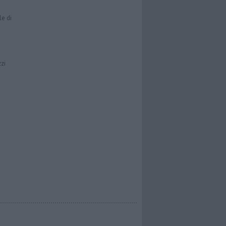
le di
zzi