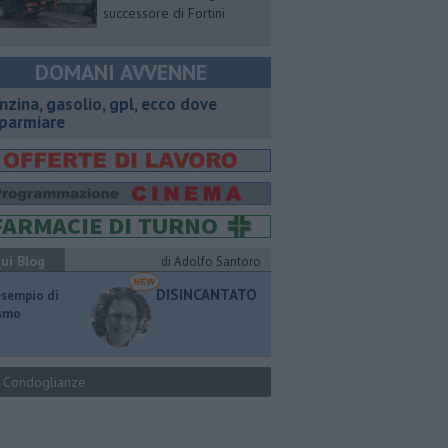
successore di Fortini
DOMANI AVVENNE
enzina, gasolio, gpl, ecco dove
sparmiare
ui Blog
di Adolfo Santoro
DISINCANTATO
esempio di
ismo
Condoglianze