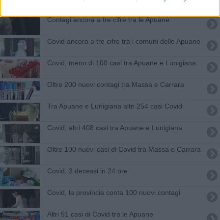
Contagi ancora a tre cifre tra le Apuane
Covid ancora a tre cifre tra i comuni delle Apuane
Covid, meno di 100 casi tra Apuane e Lunigiana
Oltre 200 nuovi contagi tra Massa e Carrara
Tra Apuane e Lunigiana altri 254 casi Covid
Covid, altri 408 casi tra Apuane e Lunigiana
Oltre 100 nuovi casi di Covid tra Massa e Carrara
Covid, 3 decessi in 24 ore
Covid, la provincia conta 100 nuovi contagi
Altri 51 casi di Covid tra le Apuane