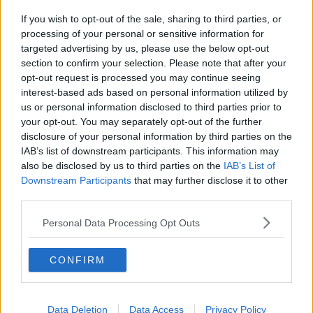
Covid, 23 positivi in più tra Massa e Carrara
If you wish to opt-out of the sale, sharing to third parties, or
Nella zona Apuana 14 nuovi positivi
processing of your personal or sensitive information for
targeted advertising by us, please use the below opt-out
section to confirm your selection. Please note that after your
Covid, 39 contagi tra Apuane e Lunigiana
opt-out request is processed you may continue seeing
interest-based ads based on personal information utilized by
Elezioni provinciali, sfida Lorenzetti-Mastrini
us or personal information disclosed to third parties prior to
your opt-out. You may separately opt-out of the further
Due pregiudicati finiscono in carcere in poche ore
disclosure of your personal information by third parties on the
IAB’s list of downstream participants. This information may
Covid, 65 positivi tra Apuane e Lunigiana
also be disclosed by us to third parties on the
IAB’s List of
Downstream Participants
that may further disclose it to other
Covid, ancora 2 vittime tra Apuane e Lunigiana
third parties.
Tpl in crisi Covid alla prova del rientro a scuola
Personal Data Processing Opt Outs
Covid, 1 morto e 766 casi tra Apuane e Lunigiana
CONFIRM
Oltre 7 milioni per rinnovare 187 alloggi Erp
Data Deletion
Data Access
Privacy Policy
Bus in crisi Covid, 71 corse soppresse