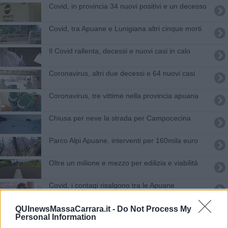
Covid, in provincia 34 nuovi positivi e un decesso
Covid, tra Apuane e Lunigiana altri cinque morti
Il Covid rallenta, decessi e nuovi casi in calo
Coronavirus, altri due decessi e 64 nuovi casi
Coronavirus, tre vittime nella provincia apuana
Chiusa per neve la strada per Campocecina
Parco Alpi Apuane, interventi per 160mila euro
Oltre un milione e mezzo per edilizia e viabilità
Covid, i contagi risalgono tra le Apuane
Il virus infetta ancora, 11 casi a Massa e Carrara
QUInewsMassaCarrara.it -
Do Not Process My
Personal Information